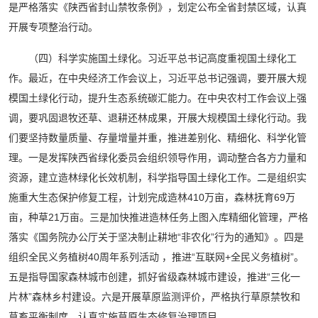
是严格落实《陕西省封山禁牧条例》，划定公布全省封禁区域，认真
开展专项整治行动。
（四）科学实施国土绿化。习近平总书记高度重视国土绿化工
作。最近，在中央经济工作会议上，习近平总书记强调，要开展大规
模国土绿化行动，提升生态系统碳汇能力。在中央农村工作会议上强
调，要巩固退牧还草、退耕还林成果，开展大规模国土绿化行动。我
们要坚持数量质量、存量增量并重，推进差别化、精细化、科学化管
理。一是发挥陕西省绿化委员会组织领导作用，调动整合各方力量和
资源，建立造林绿化长效机制，科学指导国土绿化工作。二是组织实
施重大生态保护修复工程，计划完成造林410万亩，森林抚育69万
亩，种草21万亩。三是加快推进造林任务上图入库精细化管理，严格
落实《国务院办公厅关于坚决制止耕地“非农化”行为的通知》。四是
组织全民义务植树40周年系列活动 ，推进“互联网+全民义务植树”。
五是指导国家森林城市创建，抓好省级森林城市建设，推进“三化一
片林”森林乡村建设。六是开展草原监测评价，严格执行草原禁牧和
草畜平衡制度，认真实施草原生态修复治理项目。