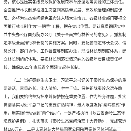
务，核心是压实各级党政保护发展森林草原湿地等资源的主体责任。
全面推行林长制是推进生态空间高质量发展、高效能治理的制度保
障，必将为生态空间绿色革命注入强大生命力。各级林业部门要把全
面推行林长制作为“一把手”工程，摆在突出位置。要认真贯彻落实中
共中央办公厅国务院办公厅《关于全面推行林长制的意见》，抓紧制
定本级全面推行林长制的实施方案。同时，要配套制定林长会议、信
息公开、部门协作、工作督查等制度办法，形成林长制制度体系，建
立林长制组织体系。要把林长制落实情况纳入各级年度目标责任考
核，确保2021年底我省全面建立起林长制。
（二）当好秦岭生态卫士。习近平总书记关于秦岭生态保护的重
要讲话，意重心长、沁人肺腑、字字千钧。保护祖脉秦岭永远在路
上，我们要始终坚持把秦岭保护摆在重要位置、作为终身课题，扎实
贯彻落实习近平总书记的重要讲话精神，最大限度发挥“秦岭模式”作
用，用实际行动做到“两个维护”。一是严格执行《陕西省秦岭生态环
境保护条例》，扎实落实《秦岭生态空间治理十大行动》，完成营造
林150万亩。二是认真总结大熊猫国家公园陕西秦岭区体制试点工