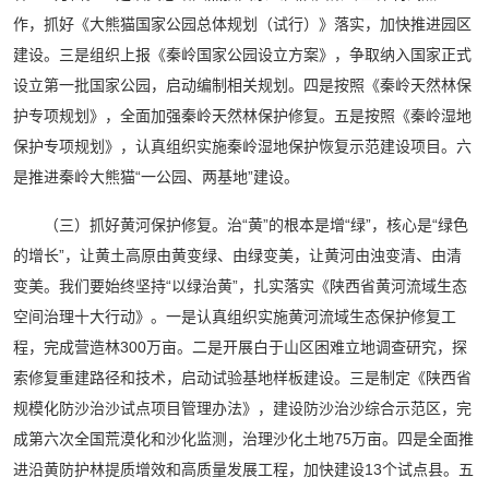
作，抓好《大熊猫国家公园总体规划（试行）》落实，加快推进园区
建设。三是组织上报《秦岭国家公园设立方案》，争取纳入国家正式
设立第一批国家公园，启动编制相关规划。四是按照《秦岭天然林保
护专项规划》，全面加强秦岭天然林保护修复。五是按照《秦岭湿地
保护专项规划》，认真组织实施秦岭湿地保护恢复示范建设项目。六
是推进秦岭大熊猫“一公园、两基地”建设。
（三）抓好黄河保护修复。治“黄”的根本是增“绿”，核心是“绿色
的增长”，让黄土高原由黄变绿、由绿变美，让黄河由浊变清、由清
变美。我们要始终坚持“以绿治黄”，扎实落实《陕西省黄河流域生态
空间治理十大行动》。一是认真组织实施黄河流域生态保护修复工
程，完成营造林300万亩。二是开展白于山区困难立地调查研究，探
索修复重建路径和技术，启动试验基地样板建设。三是制定《陕西省
规模化防沙治沙试点项目管理办法》，建设防沙治沙综合示范区，完
成第六次全国荒漠化和沙化监测，治理沙化土地75万亩。四是全面推
进沿黄防护林提质增效和高质量发展工程，加快建设13个试点县。五