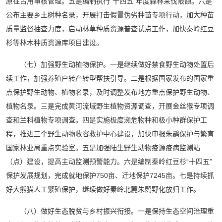
原征占用审核管理。五是编制执行“十四五”年度森林采伐限额。六是
公布主要乡土树种名录，开展打击假冒伪劣种苗专项行动，加大种苗
质量监督抽查力度，启动林草种质资源普查试点工作，加快秦岭红豆
杉等林木种质资源库项目建设。
（七）加强野生动植物保护。一是继续做好禁食野生动物处置后
续工作，加强养殖户转产转型帮扶引导。二是根据国家发布的国家重
点保护野生动物、植物名录，及时调整发布地方重点保护野生动物、
植物名录。三是完成黄河流域野生植物资源调查，开展金丝猴专项调
查和兰科植物专项调查。四是实施极度濒危物种和极小种群保护工
程，推进三个野生动物收容救护中心建设，加快申报朱鹮保护与繁育
国家林业局重点实验室。五是加强陆生野生动物疫源疫病监测站
（点）建设，提高主动监测预警能力。六是编制秦岭红豆杉“十四五”
保护发展规划，完成就地保护750亩、迁地保护7245亩。七是持续抓
好大熊猫人工繁殖保护，继续做好秦岭北麓朱鹮野化放归工作。
（八）做好生态脱贫与乡村振兴衔接。一是保持生态空间治理重