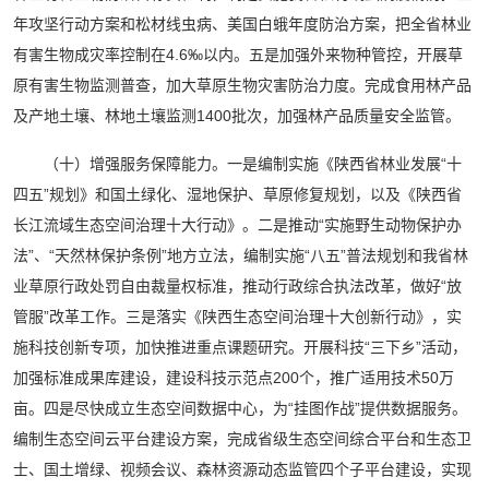
年攻坚行动方案和松材线虫病、美国白蛾年度防治方案，把全省林业
有害生物成灾率控制在4.6‰以内。五是加强外来物种管控，开展草
原有害生物监测普查，加大草原生物灾害防治力度。完成食用林产品
及产地土壤、林地土壤监测1400批次，加强林产品质量安全监管。
（十）增强服务保障能力。一是编制实施《陕西省林业发展“十
四五”规划》和国土绿化、湿地保护、草原修复规划，以及《陕西省
长江流域生态空间治理十大行动》。二是推动“实施野生动物保护办
法”、“天然林保护条例”地方立法，编制实施“八五”普法规划和我省林
业草原行政处罚自由裁量权标准，推动行政综合执法改革，做好“放
管服”改革工作。三是落实《陕西生态空间治理十大创新行动》，实
施科技创新专项，加快推进重点课题研究。开展科技“三下乡”活动，
加强标准成果库建设，建设科技示范点200个，推广适用技术50万
亩。四是尽快成立生态空间数据中心，为“挂图作战”提供数据服务。
编制生态空间云平台建设方案，完成省级生态空间综合平台和生态卫
士、国土增绿、视频会议、森林资源动态监管四个子平台建设，实现