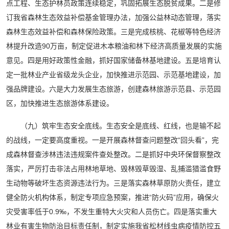
点工程、生态护林员政策连续稳定，巩固拓展生态脱贫成果。二是修
订我省森林生态效益补偿基金管理办法，加强公益林动态管理，落实
森林生态效益补偿和森林保险政策。三是完成核桃、花椒等特色经济
林提升改造90万亩，制定促进木本粮油和林下经济高质量发展的实施
意见。四是用好政策性金融，抓好国家储备林基地建设。五是培育认
定一批林业产业省级龙头企业，加快推进示范园、示范基地建设，加
强品牌建设。六是大力发展生态旅游，创建森林旅游示范县、示范园
区，加快推进生态旅游体系建设。
（九）筑牢生态安全底线。生态安全是底线、红线，也是输不起
的战线，一定要高度重视。一是开展森林督查问题整改“回头看”，完
成森林督查涉林违法违规案件查处整改。二是抓好中央环保督察整改
落实，严厉打击非法占用林地草地、毁林毁草毁湿、乱捕滥猎滥食野
生动物等破坏生态资源违法行为。三是落实森林草原防火责任，建立
健全防火机构体系，制定专项应急预案，推进“防火码”应用，确保火
灾受害率低于0.9‰，不发生重特大火灾和人员伤亡。四是落实重大
林业有害生物防治目标责任制，制定实施我省松材线虫病疫情防控五