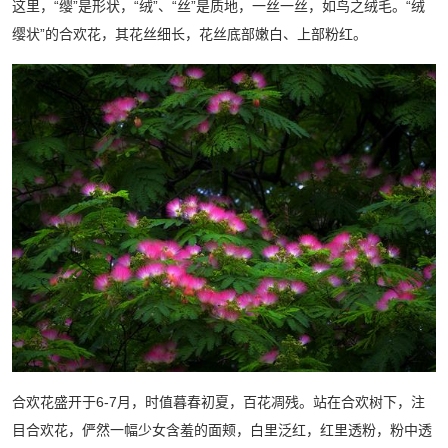
这里，“缨”是形状，“绒”、“丝”是质地，一丝一丝，如鸟之绒毛。“绒
缨状”的合欢花，其花丝细长，花丝底部嫩白、上部粉红。
合欢花盛开于6-7月，时值暮春初夏，百花凋残。站在合欢树下，注
目合欢花，俨然一幅少女含羞的面颊，白里泛红，红里透粉，粉中透