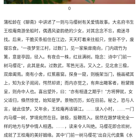
0
蒲松龄在《聊斋》中讲述了一则与马缨树有关爱情故事。大名府书生
王桂庵南游坐船时，偶遇风姿韵绝的少女，对其念念不忘，痴迷寻
找。后来，干脆买条船住在江边，天天盯着来往船只，坐卧不宁，废
寝忘食。“一夜梦至江村，过数门，见一家柴扉南向，门内疏竹为
篱，意是亭园，径入。有夜合一株，红丝满树。隐念：诗中“门前一
树马缨花”，此其是矣。过数武，苇笆光洁。又入之，见北舍三楹，
双扉阖焉。南有小舍，红蕉蔽窗。探身一窥，则椸架当门，椸画裙其
上，知为女子闺闼，愕然却退；而内亦觉之，有奔出瞰客者，粉黛微
呈，则舟中人也。喜出望外，曰：“亦有相逢之期乎！”方将狎就，女
父适归，倏然惊觉，始知是梦。景物历历，如在目前。秘之，恐与人
言，破此佳梦。又年余，王桂庵再适镇江。……误入小村，……一门
内马缨一树，梦境宛然在目。骇极，投鞭而入。居然在跟梦境完全一
样的地方与梦中情人相遇。……，读来令人叫绝。马缨花即合欢树，
成就了王桂庵的美好姻缘。其中“门前一树马缨花”出自元代虞集《水