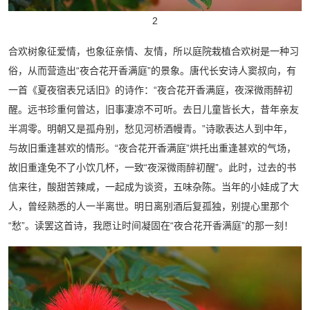
2
合欢树象征爱情，也象征亲情、友情，所以庭院栽植合欢树是一种习
俗，从而营造出“夜合花开香满庭”的景象。唐代长安诗人窦叔向，有
一首《夏夜宿表兄话旧》的诗作：“夜合花开香满庭，夜深微雨醉初
醒。远书珍重何曾达，旧事凄凉不可听。去日儿童皆长大，昔年亲友
半凋零。明朝又是孤舟别，愁见河桥酒幔青。”诗歌表达人到中年，
与故旧重逢甚欢的情形。“夜合花开香满庭”烘托出重逢甚欢的气场，
故旧重逢免不了小饮几杯，一致“夜深微雨醉初醒”。此时，过去的书
信来往，酸甜苦辣咸，一起成为谈资，五味杂陈。当年的小娃成了大
人，曾经熟悉的人一半离世。明日离别酒后复孤独，别提心里那个
“愁”。读罢这首诗，我愿让时间凝固在“夜合花开香满庭”的那一刻！