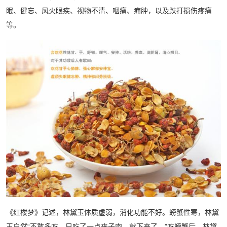
眠、健忘、风火眼疾、视物不清、咽痛、痈肿，以及跌打损伤疼痛
等。
《红楼梦》记述，林黛玉体质虚弱，消化功能不好。螃蟹性寒，林黛
玉自然“不敢多吃，只吃了一点夹子肉，就下来了。”吃螃蟹后，林黛