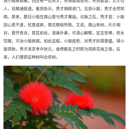
治小姐疾病者。西庄有一位秀才，长得眉清目秀，天资聪慧，文才过
人，且精通医道。看到告示，秀才揭榜进门。见到小姐，秀才全然知
晓。原来，那日小姐在南山曾与秀才邂逅。诊脉之后，秀才说：小姐
因心思不遂，忧思成疾，情志郁结所致。又说，南山有树，片片相
对，昼开夜合，其花如丝，清香扑鼻，可清心解郁，定志安神，煎水
饮服，可治小姐疾病。如此这般，小姐痊愈，对秀才好感更盛。得小
姐资助，秀才进京考中状元，金榜题名之时即为洞房花烛之夜。后
来，人们便把这种树叫合欢树。