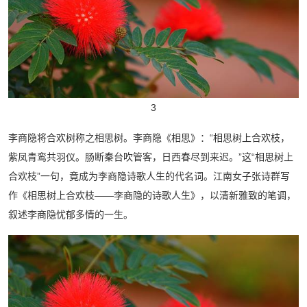
3
李商隐将合欢树称之相思树。李商隐《相思》：“相思树上合欢枝，
紫凤青鸾共羽仪。肠断秦台吹管客，日西春尽到来迟。”这“相思树上
合欢枝”一句，竟成为李商隐诗歌人生的代名词。江南女子张诗群写
作《相思树上合欢枝——李商隐的诗歌人生》，以清新雅致的笔调，
叙述李商隐忧郁多情的一生。