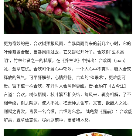
更为奇妙的是，合欢树预报风雨，当暴风雨到来的前几个小时，它的
叶便紧紧合起；当暴风雨过去，它又舒张开叶子。合欢树“医术高
明”，竹林七贤之一的嵇康，在《养生论》中指出：合欢蠲（juan）
忿，萱草忘忧。合欢可化解心中郁闷，一个人心中不爽时，吸入合欢
释放的氧气，可平肝解郁，心情舒畅。合欢的“催眠术”，更难能可
贵。窗下植一株合欢，花开时人会睡得更甜。晋·崔豹在《古今注》
言道：合欢，树似梧桐，枝叶繁互相交结，每风来，辄身相解，了不
相牵缀，树之阶庭，使人不忿，嵇康种之舍前。又言：欲蠲人之忿，
则赠之青裳，青裳一名合懽，合懽则忘忿。 陆龟蒙《庭前》：合欢能
解恚，萱草信忘忧。尽向庭前种，萋萋特地愁。