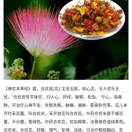
《神农本草经》载，合欢皮(花)“主安五脏，和心志，令人欢乐无
忧。”合欢皮性平味甘，归人心、肝经，解郁、和血、 宁心、消痈
肿，可治疗心神不安、忧郁失眠、肺痈、痈肿、筋骨折伤等。花儿未
开时采花蕾，叫合欢米，采开放花叫合欢花。中药合欢米是干燥花
蕾，不分瓣，青绿色。中药合欢花，犹如棉絮，淡黄褐色或绿黄色。
合欢米、合欢花，舒郁、理气、安神、活络，可治疗郁结胸闷、失