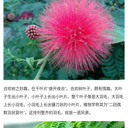
合欢树之妙趣，在于叶片“昼开夜合”。合欢树叶子，颇有情趣。大叶
子生出小叶子，小叶子上长出小叶片。整个叶子像是大羽毛，大羽毛
上长小羽毛，小羽毛上长出镰刀状的小叶片，植物学称其为“二回偶
数羽状复叶”。这排列整齐的羽毛，就是一道风景。