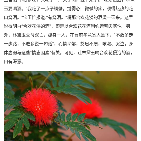
玉要喝酒。“我吃了一点子螃蟹，觉得心口微微的疼，须得热热的吃
口烧酒。”宝玉忙接道:“有烧酒。”将那合欢花浸的酒烫一壶来。这里
说得明白“合欢花浸的酒”，即是以合欢花花酒制约螃蟹肉寒性。另
外，林黛玉父母双亡，孤身一人，在贾府毕竟寄人篱下，“不敢多走
一步路，不敢多说一句话”，心情抑郁，愁眉不展，咳嗽、哭泣，身
体虚弱与这些“情志因素”有关。可见，让林黛玉喝合欢花侵泡的酒，
自有深意。