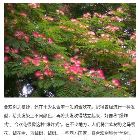
合欢树之曼妙，还在于少女含羞一般的合欢花。记得曾经流行一种发
型，给头发染上不同颜色，再将头发吹得站立起来，好像称“爆炸
式”。合欢花很像这种“爆炸式”。在不少地方，人们将合欢树称之马缨
花、绒花树、鸟绒树、绒树。一些西方国家，将合欢树称为“丝树”。