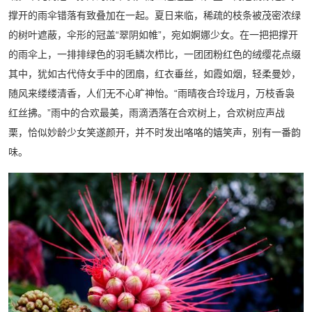
撑开的雨伞错落有致叠加在一起。夏日来临，稀疏的枝条被茂密浓绿
的树叶遮蔽，伞形的冠盖“翠阴如帷”，宛如婀娜少女。在一把把撑开
的雨伞上，一排排绿色的羽毛鳞次栉比，一团团粉红色的绒缨花点缀
其中，犹如古代侍女手中的团扇，红衣垂丝，如霞如烟，轻柔曼妙，
随风来缕缕清香，人们无不心旷神怡。“雨晴夜合玲珑月，万枝香袅
红丝拂。”雨中的合欢最美，雨滴洒落在合欢树上，合欢树应声战
栗，恰似妙龄少女笑遂颜开，并不时发出咯咯的嬉笑声，别有一番韵
味。