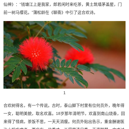
仙神》：“钱塘江上是我家，郎若闲时来吃茶，黄土筑墙茅盖屋，门
前一树马缨花。”蒲松龄在《聊斋》中引了这合欢诗。
1
合欢树得名，有一个传说。古时，泰山脚下村里有位何员外，晚年得
一女，聪明美貌，取名欢喜。18岁那年清明节，欢喜到南山烧香，回
来得了怪病，茶饭不思，一天天消瘦。何员外贴出告示，重金酬谢医