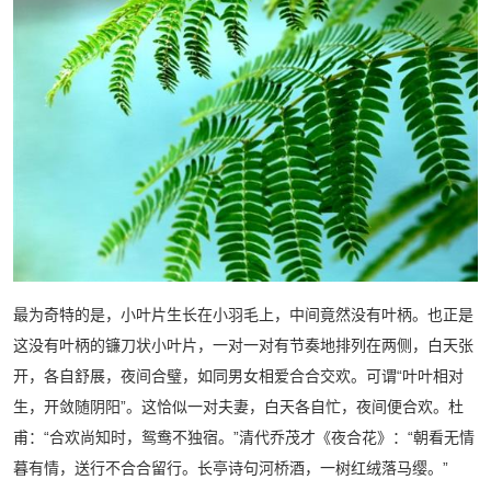
最为奇特的是，小叶片生长在小羽毛上，中间竟然没有叶柄。也正是
这没有叶柄的镰刀状小叶片，一对一对有节奏地排列在两侧，白天张
开，各自舒展，夜间合璧，如同男女相爱合合交欢。可谓“叶叶相对
生，开敛随阴阳”。这恰似一对夫妻，白天各自忙，夜间便合欢。杜
甫：“合欢尚知时，鸳鸯不独宿。”清代乔茂才《夜合花》：“朝看无情
暮有情，送行不合合留行。长亭诗句河桥酒，一树红绒落马缨。”