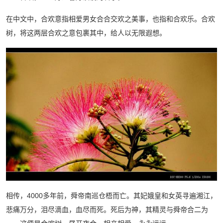
在中文中，合欢意指相爱男女合合交欢之美事，也指和合欢乐。合欢
树，将这两层合欢之意包裹其中，给人以无限遐想。
相传，4000多年前，舜帝南巡仓梧而亡。其妃娥皇和女英寻遍湘江，
悲痛万分，泪尽滴血，血尽而死。死后为神，其精灵与舜帝合二为