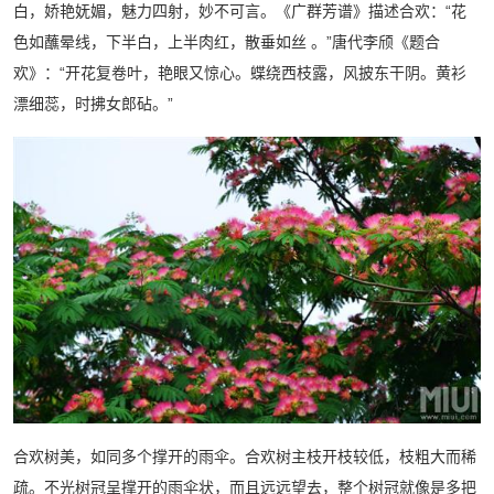
白，娇艳妩媚，魅力四射，妙不可言。《广群芳谱》描述合欢：“花
色如蘸晕线，下半白，上半肉红，散垂如丝 。”唐代李颀《题合
欢》：“开花复卷叶，艳眼又惊心。蝶绕西枝露，风披东干阴。黄衫
漂细蕊，时拂女郎砧。”
合欢树美，如同多个撑开的雨伞。合欢树主枝开枝较低，枝粗大而稀
疏。不光树冠呈撑开的雨伞状，而且远远望去，整个树冠就像是多把