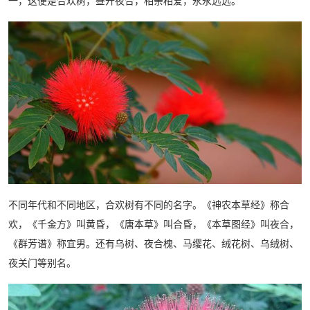
一，这便是合欢树，昼开夜合，相亲相爱，永永远远。
不同年代和不同地区，合欢树有不同的名字。《神农本草经》称合
欢，《千金方》叫黄昏，《唐本草》叫合昏，《本草图经》叫夜合，
《群芳谱》称宜男。还有乌树、夜合槐、马缨花、绒花树、乌绒树、
夜关门等别名。