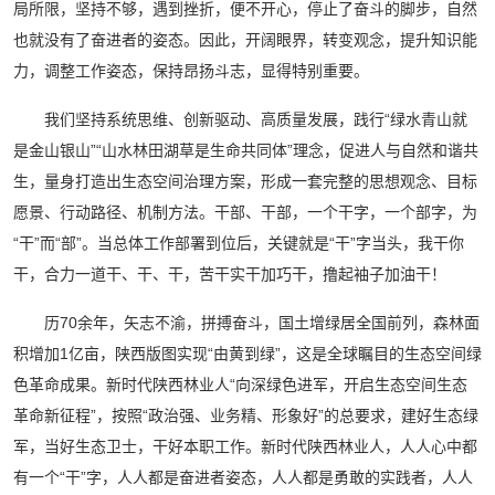
局所限，坚持不够，遇到挫折，便不开心，停止了奋斗的脚步，自然
也就没有了奋进者的姿态。因此，开阔眼界，转变观念，提升知识能
力，调整工作姿态，保持昂扬斗志，显得特别重要。
我们坚持系统思维、创新驱动、高质量发展，践行“绿水青山就
是金山银山”“山水林田湖草是生命共同体”理念，促进人与自然和谐共
生，量身打造出生态空间治理方案，形成一套完整的思想观念、目标
愿景、行动路径、机制方法。干部、干部，一个干字，一个部字，为
“干”而“部”。当总体工作部署到位后，关键就是“干”字当头，我干你
干，合力一道干、干、干，苦干实干加巧干，撸起袖子加油干！
历70余年，矢志不渝，拼搏奋斗，国土增绿居全国前列，森林面
积增加1亿亩，陕西版图实现“由黄到绿”，这是全球瞩目的生态空间绿
色革命成果。新时代陕西林业人“向深绿色进军，开启生态空间生态
革命新征程”，按照“政治强、业务精、形象好”的总要求，建好生态绿
军，当好生态卫士，干好本职工作。新时代陕西林业人，人人心中都
有一个“干”字，人人都是奋进者姿态，人人都是勇敢的实践者，人人