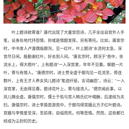
叶上题诗欲寄谁？唐代出现了大量宫怨诗，几乎全出自宫外人手
笔，设身处地代抒怨情，抑或是借题发挥，另有寄托。比如，唐宣宗
时，中书舍人卢渥偶临御沟，见一红叶，叶上题诗“水流何太急，深
宫尽日闲。殷勤谢红叶，好去到人间。”唐玄宗时，顾况于“苑中，坐
流水上，得大梧叶”，上有题诗“一入深宫里，年年不见春。聊题一片
叶，寄与有情人。”唐德宗时，进士贾全虚于御沟见一花流至，旁连
数叶，上有王才人养女凤儿题诗“笔迹纤丽，言词幽怨”，诗云：“一入
深宫里，无由得见春。题诗花叶上，寄与接流人。”德宗闻此事，以
凤儿赐全虚。唐僖宗时，儒士于佑与宫人韩氏红叶唱酬，后遂结为夫
妇。唐僖宗时，进士李茵尝游苑中，于御沟得宫娥云方子红叶题诗。
宫娥与李情爱至深，至前驿，自缢而死。何等悲情。然而，这些都已
经成为尘封的历史。