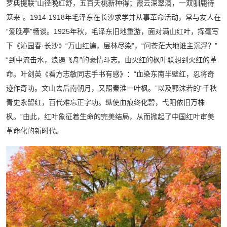
罗典提联“山径晚红舒，五百夭桃新种得；霞云深翠滴，一双驯鹿待
笼来”。1914-1918年毛泽东在长沙求学并从事革命活动，常与友人在
“爱晚亭”畅谈。1925年秋，毛泽东旧地重游，面对满山红叶，挥毫写
下《沁园春·长沙》“万山红遍，层林尽染”，“问苍茫大地谁主沉浮？”
“到中流击水，浪遏飞舟”的豪情斗志。由火红的枫叶联想到火红的革
命。叶剑英《看方志敏同志手书有感》：“血染东南半壁红，忍将奇
迹作奇功。文山去后南朝月，又照秦淮一叶枫。”以及郭沫若的“千秋
青史永留红，百代难忘正字功。纵使血痕终化碧，弋阳依旧万株
枫。”由此，红叶象征着生命的完美结局，从而掀起了中国红叶审美
革命化的新时代。