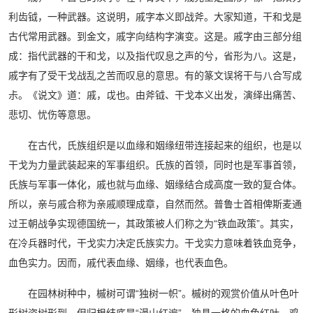
利齿钺，一种武器。这说明，戚字本义即战斧。大家知道，干和戈是
古代常用武器。到金文，戚字向结构字演变。这是。戚字由三部分组
成：指代武器的干和戈，以及指代叹息之声的兮，省形为八。这是，
戚字有了受干戈战乱之苦而叹息的意思。有的篆文误将干与八合写成
尗。《说文》道：戚，戉也。由斧钺、干戈本义出发，演绎出痛苦、
悲切、忧伤等意思。
在古代，氏族组织是以血缘和姻缘纽带连接起来的组织，也是以
干戈为力量武装起来的军事组织。氏族的首领，同时也是军事首领，
氏族与军事一体化，戚也就与血缘、姻缘结合成高度一致的复合体。
所以，亲与戚合称为亲戚顺理成章，自然而然。普鲁士首相俾斯麦通
过王朝战争实现德国统一，其政策被人们称之为“铁血政策”。其实，
在冷兵器时代，干戈实力决定氏族实力。干戈实力意味着铁血竞争，
血色实力。因而，戚代表血缘、姻缘，也代表血色。
在园林树种中，槭树可谓“独树一帜”。槭树的观赏价值从叶色叶
形树姿树形到，但归根结底是“漫山红遍”，独具一格的血色红叶。鸡