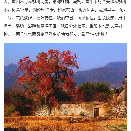
大。重阳木与秋枫树同属，别称红桐、乌杨。重阳木的个头比秋枫树
小，树高15米，胸径50厘米，树皮褐色，树姿优美，冠如伞盖，花叶
同放，花色淡绿，秋叶转红，艳丽夺目，抗风耐湿，生长快速，用于
堤岸、溪边、湖畔和草坪周围，秋日分外壮丽。重阳木也是长寿树
种，一两千年雷雨风霜仍然生机勃勃挺立，彰显“古树”魅力。