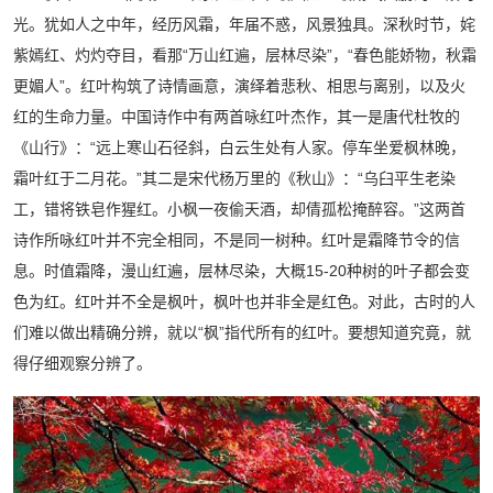
光。犹如人之中年，经历风霜，年届不惑，风景独具。深秋时节，姹
紫嫣红、灼灼夺目，看那“万山红遍，层林尽染”，“春色能娇物，秋霜
更媚人”。红叶构筑了诗情画意，演绎着悲秋、相思与离别，以及火
红的生命力量。中国诗作中有两首咏红叶杰作，其一是唐代杜牧的
《山行》：“远上寒山石径斜，白云生处有人家。停车坐爱枫林晚，
霜叶红于二月花。”其二是宋代杨万里的《秋山》：“乌臼平生老染
工，错将铁皂作猩红。小枫一夜偷天酒，却倩孤松掩醉容。”这两首
诗作所咏红叶并不完全相同，不是同一树种。红叶是霜降节令的信
息。时值霜降，漫山红遍，层林尽染，大概15-20种树的叶子都会变
色为红。红叶并不全是枫叶，枫叶也并非全是红色。对此，古时的人
们难以做出精确分辨，就以“枫”指代所有的红叶。要想知道究竟，就
得仔细观察分辨了。