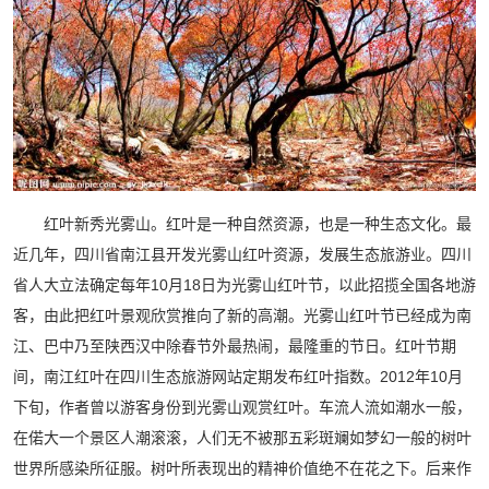
红叶新秀光雾山。红叶是一种自然资源，也是一种生态文化。最
近几年，四川省南江县开发光雾山红叶资源，发展生态旅游业。四川
省人大立法确定每年10月18日为光雾山红叶节，以此招揽全国各地游
客，由此把红叶景观欣赏推向了新的高潮。光雾山红叶节已经成为南
江、巴中乃至陕西汉中除春节外最热闹，最隆重的节日。红叶节期
间，南江红叶在四川生态旅游网站定期发布红叶指数。2012年10月
下旬，作者曾以游客身份到光雾山观赏红叶。车流人流如潮水一般，
在偌大一个景区人潮滚滚，人们无不被那五彩斑斓如梦幻一般的树叶
世界所感染所征服。树叶所表现出的精神价值绝不在花之下。后来作