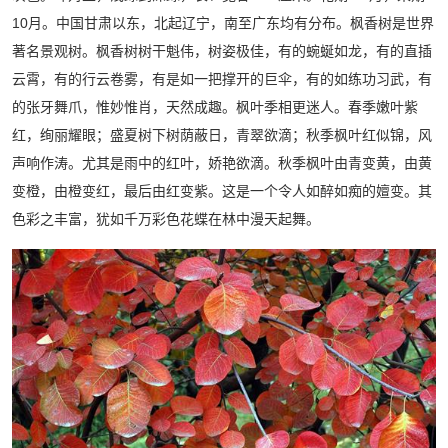
10月。中国甘肃以东，北起辽宁，南至广东均有分布。枫香树是世界
著名景观树。枫香树树干魁伟，树姿极佳，有的蜿蜒如龙，有的直插
云霄，有的行云卷雾，有是如一把撑开的巨伞，有的如练功习武，有
的张牙舞爪，惟妙惟肖，天然成趣。枫叶季相更迷人。春季嫩叶紫
红，绚丽耀眼；盛夏树下树荫蔽日，青翠欲滴；秋季枫叶红似锦，风
声响作涛。尤其是雨中的红叶，娇艳欲滴。秋季枫叶由青变黄，由黄
变橙，由橙变红，最后由红变紫。这是一个令人如醉如痴的嬗变。其
色彩之丰富，犹如千万彩色花蝶在林中漫天起舞。