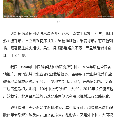
0
火炬树为漆树科盐肤木属落叶小乔木。奇数羽状复叶互生，长圆
形至披针形。直立圆锥花序顶生，果穗鲜红色。果扁球形，有红色刺
毛，紧密聚生成火炬状。果实9月成熟后经久不落，而且秋后树叶变
红，十分壮观。
我国1959年由中国科学院植物研究所引种，1974年后在全国各
地推广。黄河流域以北各省(区)栽培较多，主要用于荒山绿化兼作盐
碱荒地风景林树种。如今，不少地方“急功近利”，在高速公路、交通
干线普遍栽植火炬树，10月中上旬“火红一大片”。2012年长江流域也
广泛栽培，北京至八达岭高速公路两侧也利用火炬树进行公路绿化。
必须指出，火炬树是漆树科植物，其中挥发油、树脂和水溶性配
醣体等会引起过敏反应，加上花序大，花粉多，又是外来种，大面积