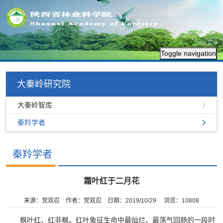
Toggle navigation
大秦岭研究院
大秦岭智库
秦羚学者
秦羚学者
霜叶红于二月花
来源：党双忍
作者：党双忍
日期：2019/10/29
浏览：
10808
枫叶红、红非枫。红叶象征生命中最灿烂、最荡气回肠的一段时