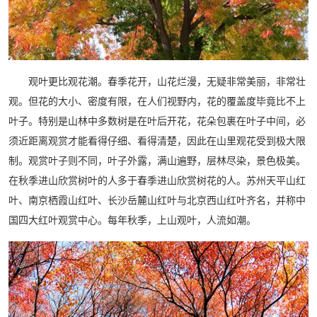
观叶更比观花潮。春季花开，山花烂漫，无疑非常美丽，非常壮
观。但花的大小、密度有限，在人们视野内，花的覆盖度毕竟比不上
叶子。特别是山林中多数树是在叶后开花，花朵包裹在叶子中间，必
须近距离观赏才能看得仔细、看得清楚，因此在山里观花受到极大限
制。观赏叶子则不同，叶子外露，满山遍野，层林尽染，景色极美。
在秋季进山欣赏树叶的人多于春季进山欣赏树花的人。苏州天平山红
叶、南京栖霞山红叶、长沙岳麓山红叶与北京西山红叶齐名，并称中
国四大红叶观赏中心。每年秋季，上山观叶，人流如潮。