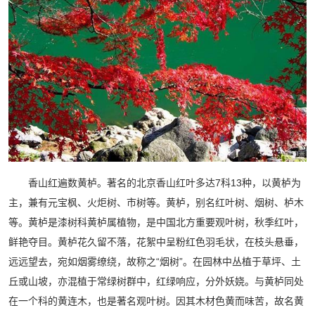
香山红遍数黄栌。著名的北京香山红叶多达7科13种，以黄栌为
主，兼有元宝枫、火炬树、市树等。黄栌，别名红叶树、烟树、栌木
等。黄栌是漆树科黄栌属植物，是中国北方重要观叶树，秋季红叶，
鲜艳夺目。黄栌花久留不落，花絮中呈粉红色羽毛状，在枝头悬垂，
远远望去，宛如烟雾缭绕，故称之“烟树”。在园林中丛植于草坪、土
丘或山坡，亦混植于常绿树群中，红绿响应，分外妖娆。与黄栌同处
在一个科的黄连木，也是著名观叶树。因其木材色黄而味苦，故名黄