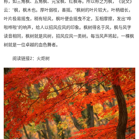
称，如三角枫、五角枫、元宝枫、红枫等。所以称之为枫，《说文》
云：“枫，枫木也。厚叶弱枝，善摇。”枫树的叶片较大，叶柄细长，
叶片极易摇曳，稍有轻风，枫叶便会摇曳不定，互相摩擦，发出“哗
啦哗啦”的响声，给人以招风应风的印象。枫树得名于风，枫与风字
读音相同，枫树就是风树，招风应风一类树。每当风声将起，一棵枫
树就是一位卓越的血色舞者。
阅读链接2：火炬树