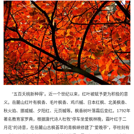
“五百夭桃新种得”。近一个世纪以来，红叶被赋予更为积极的意
义。岳麓山红叶有枫香、毛叶枫香、鸡爪槭、日本红枫、北美枫香、
秋火焰、挪威槭、夕阳红、元页槭等。枫香树叶落霜后变红。1792年
著名教育家罗典，根据唐代诗人杜牧“停车坐爱枫林晚，霜叶红于二
月花”的诗意，在岳麓山古枫荟萃的青枫峡修建了“爱晚亭”，亭柱刻有