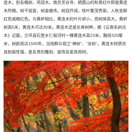
连木，别名楷树、鸡冠木。南京灵谷寺、栖霞山的秋景红叶即是黄连
木所赐。树干挺拔，树姿雄伟，树冠开阔，枝叶繁茂秀丽，入秋变鲜
红色或橙红色。与黄栌相比，黄连木的叶片娇小，而树体高大。黄栌
树高5米，黄连木可达30米。黄连木还是长寿树种，据《云南名树古
木》记载，兰坪县石登乡仁甸河村一棵黄连木高23米，胸径320厘
米，树龄高达1500年，当地群众视之“神树”、“龙树”。黄连木材质优
良耐腐性强，是名贵的雕刻、装饰及家具用材。