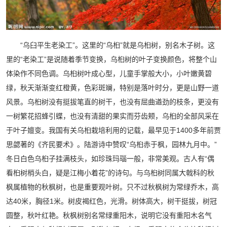
“乌臼平生老染工”。这里的“乌桕”就是乌桕树，别名木子树。这
里的“老染工”是说随着季节变换，乌桕树的叶子变换颜色，将整个山
体染作不同色调。乌桕树叶成心型，儿童手掌般大小，小叶嫩黄碧
绿，秋天渐渐变红橙黄，色彩斑斓，特别是落叶时分，更是山野一道
风景。乌桕树没有挺拔笔直的树干，也没有屈曲遒劲的枝条，更没有
一树繁花招蜂引蝶，也没有清甜的果实而芬齿颊，乌桕的全部风采在
于叶子嬗变。我国有关乌桕栽培利用的记载，最早见于1400多年前贾
思勰著的《齐民要术》。陆游诗中赞叹“乌桕赤于枫，园林九月中。”
冬日白色乌桕子挂满枝头，如珍珠玛瑙一般，非常美观。古人有“偶
看桕树梢头白，疑是江梅小着花”的诗句。与乌桕树同属大戟科的秋
枫属植物的秋枫树，也是重要观叶树。只不过秋枫树为常绿乔木，高
达40米，胸径1米。树皮褐红色，光滑。树体高大，树干挺拔，树冠
圆整，秋叶红艳。秋枫树别名常绿重阳木，说明它没有重阳木名气