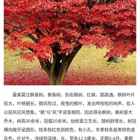
最美莫过枫香树。枫香树，别名枫树、红枫、路路通。枫树叶片
较大，叶柄细长，微风吹过，摇曳的枫叶，发出哗啦啦的响声，给人
以招风应风想象。“枫”与“风”字读音相同，因此得名枫树。枫树是大
乔木，树高30余米，冠幅10余米。幼树直立生长，随树龄增长，树冠
横向敞开呈圆形。枝条棕红色到棕色，有小孔，冬季枝条是黑棕色或
灰色。叶对生，浅绿到深绿，长、宽各12.5厘米。花期3-4月，果期