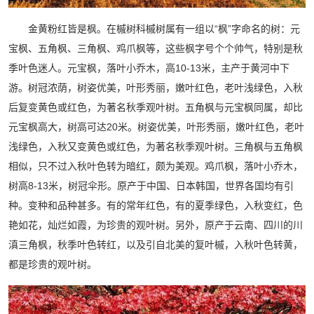
金黄粉红皆是枫。在槭树科槭树属有一组以“枫”字命名的树：元
宝枫、五角枫、三角枫、鸡爪枫等，这些枫字号个个帅气，特别是秋
季叶色迷人。元宝枫，落叶小乔木，高10-13米，主产于黄河中下
游。树冠浓荫，树姿优美，叶形秀丽，嫩叶红色，老叶浅绿色，入秋
后复变黄色或红色，为著名秋季观叶树。五角枫与元宝枫同属，却比
元宝枫高大，树高可达20米。树姿优美，叶形秀丽，嫩叶红色，老叶
浅绿色，入秋又变黄色或红色，为著名秋季观叶树。三角枫与五角枫
相似，只不过入秋叶色转为暗红，颇为美观。鸡爪枫，落叶小乔木，
树高8-13米，树冠伞形。原产于中国、日本韩国，世界各国均有引
种。变种和品种甚多。有的常年红色，有的夏季绿色，入秋变红，色
艳如花，灿烂如霞，为珍贵的观叶树。另外，原产于云南、四川的川
滇三角枫，秋季叶色转红，以及引自北美的复叶槭，入秋叶色转黄，
都是珍贵的观叶树。