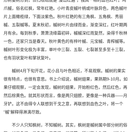
爪槭，俗名红枫，常年红艳。小叶青皮槭叶柄或叶脉异色，两色槭叶
片上面橄榄绿，下面淡紫色。秋叶红艳的有三角枫、五角枫、秀丽
槭、五裂槭等。夏末秋初，槭树叶片由绿而金，渐变深红，红叶期两
月有余。每到秋季，萧萧浇绛霜初碎，槭槭深红雨复然，染得千秋林
一色，还家只当是春天。秋叶黄色的有梓叶槭、元宝槭、青榨槭等。
槭树叶形变化极为丰富，单叶中三裂、五裂、七裂甚至多至十三裂，
也有羽状复叶和掌状复叶。
槭树4月下旬开花，花小且与叶色相近，不易观察。槭树的果实
很有特点，也很有意思。书上介绍说，槭树翅果，果熟期9-10月。如
果仔细观察，一定会发现，槭树的翅果，开始粉红色，然后红色，再
然后棕黄色。就其形状而言，像是两只翅膀，更像是一种兵器——月
牙铲。这不由得令人联想到干戈之意，再联想到血色之叶，将一个
“槭”解释得淋漓尽致。
不少人只知枫树，不知槭树。其实，枫树是槭树属中部分树的俗