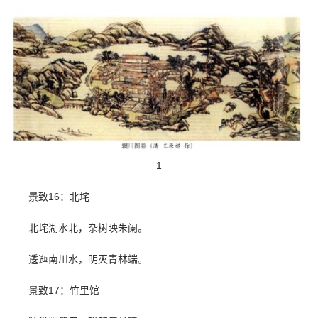
1
景致16：北垞
北垞湖水北，杂树映朱阑。
逶迤南川水，明灭青林端。
景致17：竹里馆