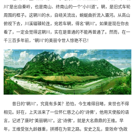
川”是出自秦岭，也是南山、终南山的一个“小川道”。辋，是旧式车轮
周围的框子。这辋川的水，自峣关流出，蜿蜒曲折流入灞河。从高山
俯视下去，川溪辐辏轮连，宛若车辋，得名“辋川”。如果是现在你去
看了，一定会觉得这辋川，实在是普通的不能再普通了。然而，在一
千三百多年前，“辋川”的美丽令世人惊艳不已！
昔日的“辋川”，究竟有多美？恐怕，今生难得目睹，来世也不得
相见。好在，上天派来了一位怀仁慈之心的“诗佛”，他用天使般的语
言，记述了唐时“美丽辋川”。这“诗佛”，就是大名鼎鼎的王维。早
年，王维受张九龄器重，拼搏在为官之路。安史之乱，曾效命“伪政