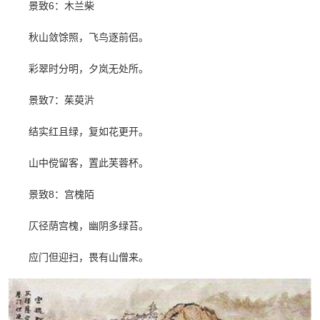
景致6：木兰柴
秋山敛馀照，飞鸟逐前侣。
彩翠时分明，夕岚无处所。
景致7：茱萸沜
结实红且绿，复如花更开。
山中傥留客，置此芙蓉杯。
景致8：宫槐陌
仄径荫宫槐，幽阴多绿苔。
应门但迎扫，畏有山僧来。