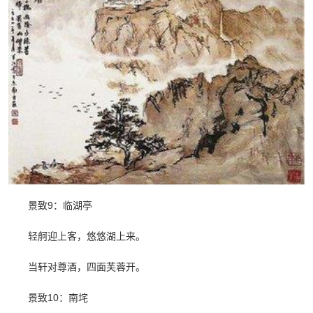
景致9：临湖亭
轻舸迎上客，悠悠湖上来。
当轩对尊酒，四面芙蓉开。
景致10：南垞