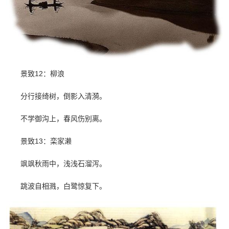
景致12：柳浪
分行接绮树，倒影入清漪。
不学御沟上，春风伤别离。
景致13：栾家濑
飒飒秋雨中，浅浅石溜泻。
跳波自相溅，白鹭惊复下。