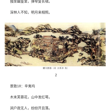
独坐幽篁里，弹琴复长啸。
深林人不知，明月来相照。
2
景致18：辛夷坞
木末芙蓉花，山中发红萼。
涧户寂无人，纷纷开且落。