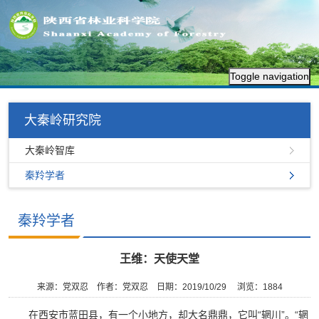
Toggle navigation
大秦岭研究院
大秦岭智库
秦羚学者
秦羚学者
王维：天使天堂
来源：党双忍
作者：党双忍
日期：2019/10/29
浏览：
1884
在西安市蓝田县，有一个小地方，却大名鼎鼎，它叫“辋川”。“辋