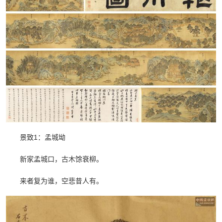
景致1：孟城坳
新家孟城口，古木馀衰柳。
来者复为谁，空悲昔人有。