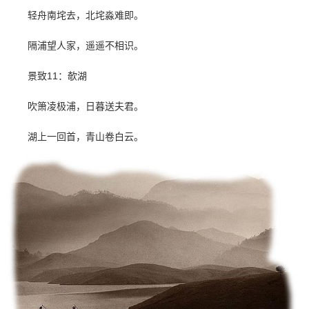
轻舟南垞去，北垞淼难即。
隔浦望人家，遥遥不相识。
景致11：欹湖
吹箫凌极浦，日暮送夫君。
湖上一回首，青山卷白云。