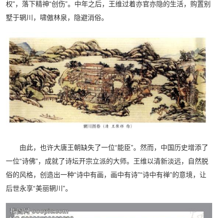
权”，落下精神“创伤”。中年之后，王维过着亦官亦隐的生活，购置别
墅于辋川，啸傲林泉，隐避消俗。
由此，也许大唐王朝缺失了一位“能臣”。然而，中国历史增添了
一位“诗佛”，成就了诗坛开宗立派的大师。王维以清新淡远，自然脱
俗的风格，创造出一种“诗中有画，画中有诗”“诗中有禅”的意境，让
后世永享“美丽辋川”。