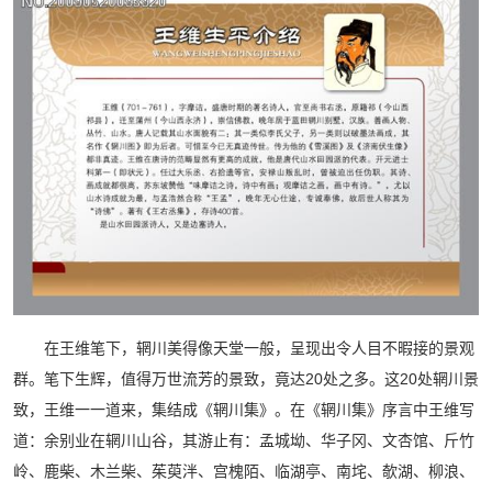
在王维笔下，辋川美得像天堂一般，呈现出令人目不暇接的景观
群。笔下生辉，值得万世流芳的景致，竟达20处之多。这20处辋川景
致，王维一一道来，集结成《辋川集》。在《辋川集》序言中王维写
道：余别业在辋川山谷，其游止有：孟城坳、华子冈、文杏馆、斤竹
岭、鹿柴、木兰柴、茱萸泮、宫槐陌、临湖亭、南垞、欹湖、柳浪、