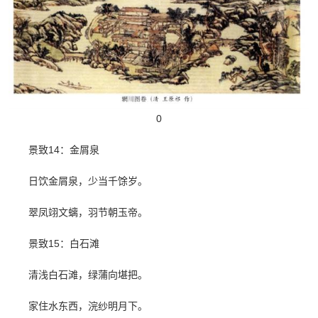
0
景致14：金屑泉
日饮金屑泉，少当千馀岁。
翠凤翊文螭，羽节朝玉帝。
景致15：白石滩
清浅白石滩，绿蒲向堪把。
家住水东西，浣纱明月下。