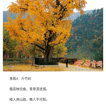
景致4：斤竹岭
檀栾映空曲，青翠漾涟漪。
暗入商山路，樵人不可知。