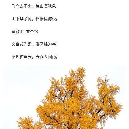
飞鸟去不穷，连山复秋色。
上下华子冈，惆怅情何极。
景致3：文杏馆
文杏裁为梁，香茅结为宇。
不知栋里云，去作人间雨。