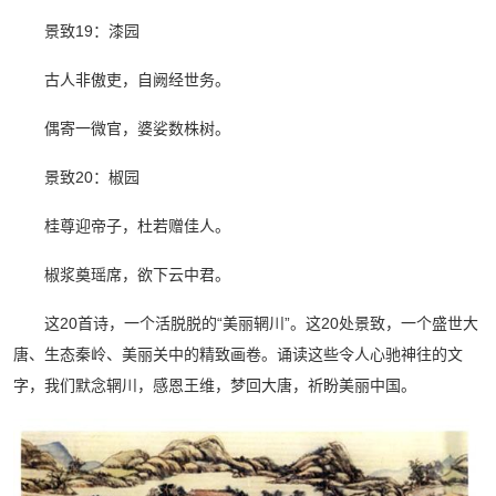
景致19：漆园
古人非傲吏，自阙经世务。
偶寄一微官，婆娑数株树。
景致20：椒园
桂尊迎帝子，杜若赠佳人。
椒浆奠瑶席，欲下云中君。
这20首诗，一个活脱脱的“美丽辋川”。这20处景致，一个盛世大
唐、生态秦岭、美丽关中的精致画卷。诵读这些令人心驰神往的文
字，我们默念辋川，感恩王维，梦回大唐，祈盼美丽中国。