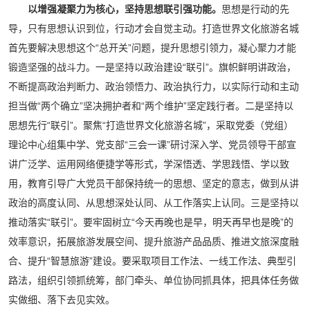
以增强凝聚力为核心，坚持思想联引强功能。
思想是行动的先
导，只有思想认识到位，行动才会自觉主动。打造世界文化旅游名城
首先要解决思想这个“总开关”问题，提升思想引领力，凝心聚力才能
锻造坚强的战斗力。一是坚持以政治建设“联引”。旗帜鲜明讲政治，
不断提高政治判断力、政治领悟力、政治执行力，以实际行动和主动
担当做“两个确立”坚决拥护者和“两个维护”坚定践行者。二是坚持以
思想先行“联引”。聚焦“打造世界文化旅游名城”，采取党委（党组）
理论中心组集中学、党支部“三会一课”研讨深入学、党员领导干部宣
讲广泛学、运用网络便捷学等形式，学深悟透、学思践悟、学以致
用，教育引导广大党员干部保持统一的思想、坚定的意志，做到从讲
政治的高度认同、从思想深处认同、从工作落实上认同。三是坚持以
推动落实“联引”。要牢固树立“今天再晚也是早，明天再早也是晚”的
效率意识，拓展旅游发展空间、提升旅游产品品质、推进文旅深度融
合、提升“智慧旅游”建设。要采取项目工作法、一线工作法、典型引
路法，组织引领抓统筹，部门牵头、单位协同抓具体，把具体任务做
实做细、落下去见实效。