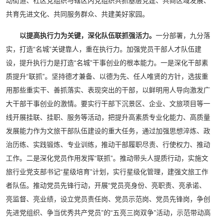
动街道、社区党组织与辖区内党组织共抓基层党建、共商区域发展、
共育先进文化、共同服务群众、共建美好家园。
以提高执行力为关键，深化队伍联抓强活力。
一分部署，九分落
实，打造“名城”关键靠人，重在执行力。加强党员干部人才队伍建
设，提升执行力是打造“名城”干事创业的根本能力。一是深化干部素
质提升“联抓”。坚持德才兼备、以德为先、任人唯贤的方针，选拔重
用那些重实干、善抓落实、表现突出的干部，以鲜明用人导向激发广
大干部干事创业的激情。要实行干部下沉景区、企业、文旅项目等一
线开展挂联、挂职、服务等活动，把提升高素质专业化能力、高质量
发展能力作为文旅干部队伍建设的重大任务，通过加强思想淬炼、政
治历练、实践锻炼、专业训练，推动干部履职尽责、行使权力、推动
工作。二是深化党员作用发挥“联抓”。推动带头人提质行动，实施文
旅行业党支部书记“星级培育”计划，实行星级化管理，建强文旅工作
者队伍。推动党员先锋行动，开展“党员亮身份、亮职责、亮承诺、
亮监督、亮业绩，设立党员责任岗、党员示范岗、党员先锋岗，争创
先进党组织、争当优秀共产党员”的“五亮三岗双争”活动，示范带动高