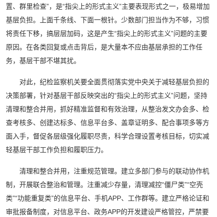
置、群里检查”，是“指尖上的形式主义”主要表现形式之一，极易增加
基层负担。上面千条线、下面一根针。少数部门担当作为不够，习惯
将责任下移，搞层层加码，这是产生“指尖上的形式主义”问题的主要
原因。在各类回复或点击背后，是大量本不应由基层承担的工作任
务，基层干部不堪其扰。
对此，纪检监察机关要全面贯彻落实党中央关于减轻基层负担的
决策部署，针对基层干部反映突出的“指尖上的形式主义”问题，坚持
清理和整合并用，抓好精准监督和有效治理，从整治发文办会多、检
查考核多、创建达标多、信息平台多、盖章证明多、配合事项多等方
面入手，督促各层级强化履职尽责，科学合理设置考核目标，切实减
轻基层干部工作负担和履职压力。
清理和整合并用，注重规范管理。建立多部门参与的联动协作机
制，开展联合整治和管理。注重减少存量，清理减控“僵尸类”“空壳
类”“功能重复类”的信息平台、手机APP、工作群等。建立严格论证和
审批报备制度，对信息平台、政务APP的开发建设严格管控，严禁要