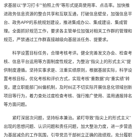
求基层以“学习打卡”“拍照上传”等形式提高使用率、点击率。加快推
进政务信息资源的整合共享和互联互通，打破信息壁垒，加强信息平
台、政务APP的系统规划建设，推进集成办公、集成建设、集成管
理。全面抓好规范工作，要求各主管单位加强对相关工作群的管理和
规范，严禁通过工作群直接越级向基层派任务、提要求。
科学设置目标任务，合理考核考评。健全完善发文办会、检查考
核、信息平台运用等方面制度性规定，为整治“指尖上的形式主义”提
供制度遵循。坚持实事求是、注重实绩原则，根据基层实际，科学设
置考核目标，优化考核和评价方式，实现考核“重数据”向“重实绩”转
变。建立职能部门纠偏机制，及时纠正不切实际开展信息化领域创新
项目等行为，着力查处过度检查考核、强行推广使用、滥用通报排名
等方面问题。
紧盯深层次问题，坚持标本兼治。紧盯导致“指尖上的形式主义”
出现的思想问题、认识问题和责任问题，加大整治力度，进一步营造
为基层减负的工作氛围，引导党员干部树立正确的政绩观，充分履职