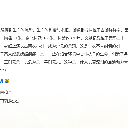
感到生命的流动，生命的和谐与永恒。御道卧龙树位于古御路路南，呈L型
5米，胸径1.1米，南北树冠16.8米，树龄约320年，文献记载植于康熙
，身躯上还长出两株小树，成为少见的景观。这是一株不肯躺倒的树，一
于高大威武妩媚婀娜一类，一些在艰苦环境中奋斗抗争的生命，创造了另
，正则无景；以危为美，平则无志。这种美，给人以更深刻的启迪和力量
in)
南柏木
”古樟郁葱葱