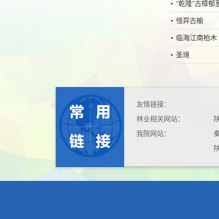
“乾隆”古樟郁
怪异古榆
临海江南柏木
圣境
友情链接：
林业相关网站：
我院网站：