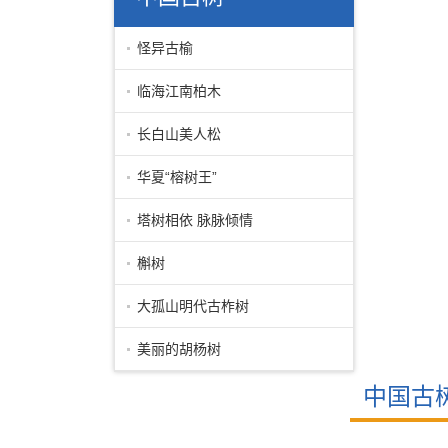
怪异古榆
临海江南柏木
长白山美人松
华夏“榕树王”
塔树相依 脉脉倾情
槲树
大孤山明代古柞树
美丽的胡杨树
中国古