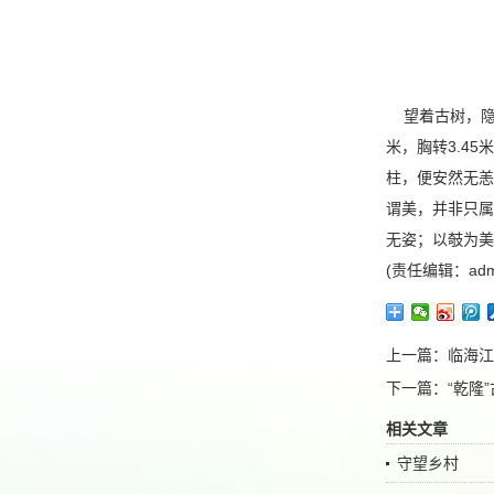
望着古树，隐隐
米，胸转3.4
柱，便安然无恙
谓美，并非只属
无姿；以攲为美
(责任编辑：adm
上一篇：
临海江
下一篇：
“乾隆
相关文章
守望乡村