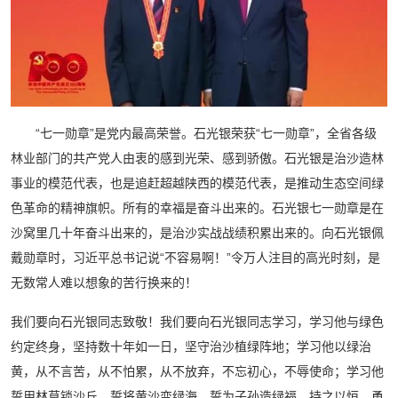
“七一勋章”是党内最高荣誉。石光银荣获“七一勋章”，全省各级
林业部门的共产党人由衷的感到光荣、感到骄傲。石光银是治沙造林
事业的模范代表，也是追赶超越陕西的模范代表，是推动生态空间绿
色革命的精神旗帜。所有的幸福是奋斗出来的。石光银七一勋章是在
沙窝里几十年奋斗出来的，是治沙实战战绩积累出来的。向石光银佩
戴勋章时，习近平总书记说“不容易啊！”令万人注目的高光时刻，是
无数常人难以想象的苦行换来的！
我们要向石光银同志致敬！我们要向石光银同志学习，学习他与绿色
约定终身，坚持数十年如一日，坚守治沙植绿阵地；学习他以绿治
黄，从不言苦，从不怕累，从不放弃，不忘初心，不辱使命；学习他
誓用林草锁沙丘，誓将黄沙变绿海，誓为子孙造绿福，持之以恒，勇