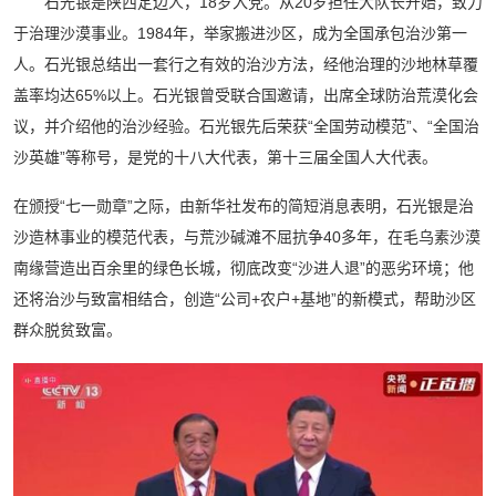
石光银是陕西定边人，18岁入党。从20岁担任大队长开始，致力
于治理沙漠事业。1984年，举家搬进沙区，成为全国承包治沙第一
人。石光银总结出一套行之有效的治沙方法，经他治理的沙地林草覆
盖率均达65%以上。石光银曾受联合国邀请，出席全球防治荒漠化会
议，并介绍他的治沙经验。石光银先后荣获“全国劳动模范”、“全国治
沙英雄”等称号，是党的十八大代表，第十三届全国人大代表。
在颁授“七一勋章”之际，由新华社发布的简短消息表明，石光银是治
沙造林事业的模范代表，与荒沙碱滩不屈抗争40多年，在毛乌素沙漠
南缘营造出百余里的绿色长城，彻底改变“沙进人退”的恶劣环境；他
还将治沙与致富相结合，创造“公司+农户+基地”的新模式，帮助沙区
群众脱贫致富。