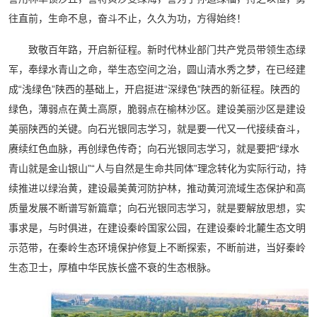
往直前，生命不息，奋斗不止，久久为功，方得始终！
致敬百年路，开启新征程。新时代林业部门共产党员带领生态绿
军，奉绿水青山之命，举生态空间之治，圆山清水秀之梦，在已经建
成“浅绿色”陕西的基础上，开启挺进“深绿色”陕西的新征程。陕西的
绿色，薄弱点在黄土高原，脆弱点在榆林沙区。建设美丽沙区是建设
美丽陕西的关键。向石光银同志学习，就是要一代又一代接续奋斗，
赓续红色血脉，再创绿色传奇；向石光银同志学习，就是要把“绿水
青山就是金山银山”“人与自然是生命共同体”理念转化为实际行动，持
续推进以绿治黄，建设最美黄河防护林，推动黄河流域生态保护和高
质量发展不断谱写新篇章；向石光银同志学习，就是要解放思想，实
事求是，与时俱进，在建设秦岭国家公园，在建设秦岭北麓生态文明
示范带，在秦岭生态环境保护修复上不断探索，不断前进，当好秦岭
生态卫士，厚植中华民族长盛不衰的生态根脉。