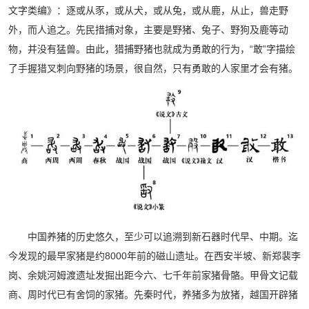
文字类编》：逐或从豕，或从犬，或从兔，或从鹿，从止，兽走野
外，而人追之。先民措捕对象，主要是野猪、兔子、野狗及鹿等动
物，并没有猛兽。由此，猎捕野猪也就成为勇敢的行为，“敢”字描绘
了手握猎叉刺向野猪的场景，很自然，只有勇敢的人家里才会有猪。
中国养猪的历史悠久，至少可以追溯到新石器时代早、中期。迄
今发现的最早家猪是约8000年前的磁山遗址。在西安半坡、新郑裴李
岗、余姚河姆渡遗址发掘出距今六、七千年前家猪骨骼。甲骨文记载
商、周时代已有舍饲的家猪。先秦时代，养猪多为放猪，越国开辟猪