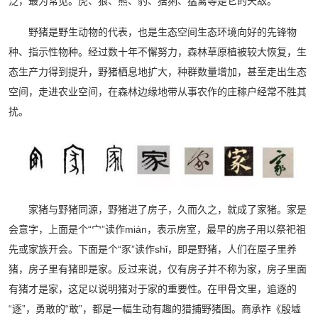
泛，最为常见。虎、狼、熊、豹、猞猁、猛禽等是它的天敌。
野猪是野生动物的代表，也是生态空间生态环境向好的先锋物
种、指示性物种。经过数十年不懈努力，森林草原植被较大恢复，生
态生产力得到提升，野猪栖息地扩大，种群数量增加，甚至走出生态
空间，走进农业空间，在森林边缘地带从事农作的庄稼户经常不胜其
扰。
家猪与野猪同源，野猪进了房子，久而久之，就成了家猪。家是
会意字，上面是个“宀”读作mián，表示房室，最早的房子用以祭祀祖
先或家族开会。下面是个“豕”读作shǐ，即是野猪，人们在屋子里养
猪，房子里有猪即是家。反过来说，仅有房子并不称为家，房子里面
有猪才是家，这足以说明猪对于家的重要性。在甲骨文里，追逐的
“逐”，勇敢的“敢”，都是一幅生动有趣的猎捕野猪图。商承祚《殷墟