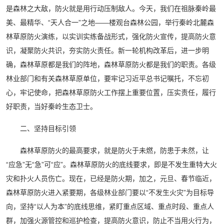
是森林之大敌，防火就是用行动压制敌人。今天，我们在祖脉秦岭最
美、最精华、“天人合一”之地——楼观台森林公园，举行秦岭北麓森
林草原防火演练，以实训实练备战形式，强化防火宣传，提高防火意
识，凝聚防火共识，夯实防火责任。新一轮机构改革后，进一步明
确，森林草原都是我们的阵地，森林草原防火都是我们的职责。各级
林业部门和有关森林草原单位，要牢记习近平总书记嘱托，不忘初
心，牢记使命，把森林草原防火工作摆上重要位置，压实责任，履行
好职责，当好秦岭生态卫士。
二、坚持目标引领
森林草原防火的最高要求，就是防火于未燃，防患于未然，让
“应急”无“急”可“应”。森林草原防火的底线要求，即是不发生重特大火
灾和扑火人员伤亡。现在，已经是防火期，加之，元旦、春节临近，
森林草原防火进入紧要期，各级林业部门要以“不发生火灾”为目标导
向，坚持“以人为本”的底线思维，紧盯重点区域、重点时段、重点人
群，加强火源管控和巡护检查，提高防火意识，防止不当用火行为，