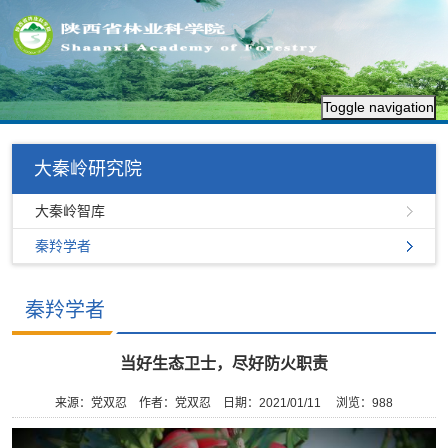
Toggle navigation
大秦岭研究院
大秦岭智库
秦羚学者
秦羚学者
当好生态卫士，尽好防火职责
来源：党双忍
作者：党双忍
日期：2021/01/11
浏览：
988