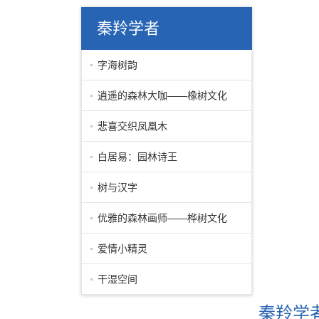
秦羚学者
字海树韵
逍遥的森林大咖——橡树文化
悲喜交织凤凰木
白居易：园林诗王
树与汉字
优雅的森林画师——桦树文化
爱情小精灵
干湿空间
秦羚学