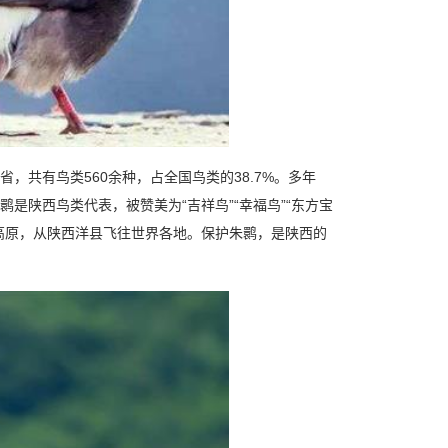
共有鸟类560余种，占全国鸟类的38.7%。多年
是陕西鸟类代表，被赞美为“吉祥鸟”“幸福鸟”“东方宝
土高原，从陕西洋县飞往世界各地。保护朱鹮，是陕西的