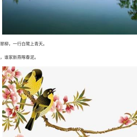
柳，一行白鹭上青天。
，谁家新燕啄春泥。