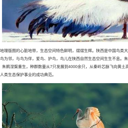
版图的心脏地带，生态空间特色鲜明，熠熠生辉。陕西是中国鸟类大省，
鸟为邻，与鸟为伴，爱鸟、护鸟，鸟儿在陕西自然生态空间生生不息。朱鹮
来，朱鹮涅槃重生，种群数量从7只发展到4000余只，从秦岭芯脉飞向黄
人类生态保护事业的成功典范。