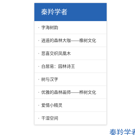
秦羚学者
字海树韵
逍遥的森林大咖——橡树文化
悲喜交织凤凰木
白居易：园林诗王
树与汉字
优雅的森林画师——桦树文化
爱情小精灵
干湿空间
秦羚学