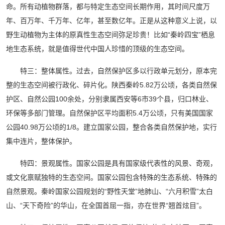
命。所有动植物群落，都与特定生态空间长期作用，其时间尺度万
年、百万年、千万年、亿年，甚至数亿年。正是从这种意义上说，以
野生动植物为主体的原真性生态空间弥足珍贵！比如“秦岭四宝”栖息
地生态系统，就是值得世代中国人珍惜的顶级的生态空间。
特三：整体属性。过去，自然保护区多以行政单元划分，原本完
整的生态空间被行政化、碎片化。陕西秦岭5.82万公顷，各类自然保
护区、自然公园100余处，分别隶属西安等6市39个县，归口林业、
环保等多部门管理。自然保护区平均面积5.4万公顷，只有美国国家
公园40.98万公顷的1/8。建立国家公园，整合各类自然保护地，实行
集中连片，整体保护。
特四：景观属性。国家公园是具有国家级代表性的风景、奇观，
或文化禀赋独特的生态空间。国家公园包含特殊的生态系统、特殊的
自然景观。秦岭国家公园规划的“野性天堂”地肺山、“六月积雪”太白
山、“天下奇险”的华山，在全国首屈一指，亦在世界“翘首炫目”。