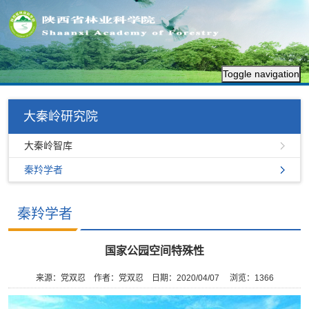
Toggle navigation
大秦岭研究院
大秦岭智库
秦羚学者
秦羚学者
国家公园空间特殊性
来源：党双忍
作者：党双忍
日期：2020/04/07
浏览：
1366