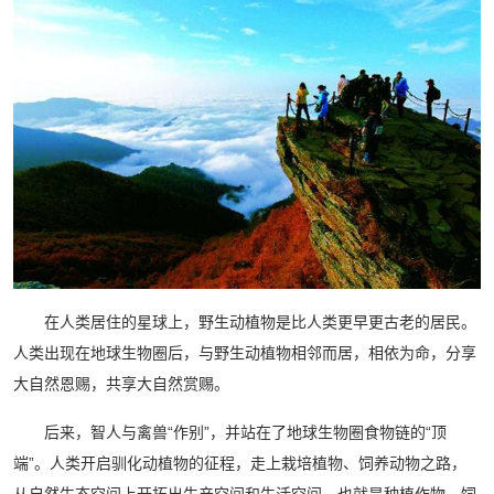
在人类居住的星球上，野生动植物是比人类更早更古老的居民。
人类出现在地球生物圈后，与野生动植物相邻而居，相依为命，分享
大自然恩赐，共享大自然赏赐。
后来，智人与禽兽“作别”，并站在了地球生物圈食物链的“顶
端”。人类开启驯化动植物的征程，走上栽培植物、饲养动物之路，