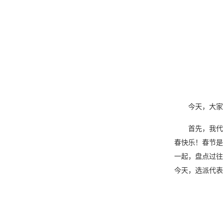
今天，大家欢
首先，我代表
春快乐！春节是
一起，盘点过往
今天，选派代表