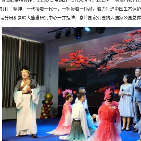
钉钉子精神，一代接着一代干，一锤接着一锤敲，着力打造中国生态保护的
理分局和秦岭大熊猫研究中心一并挂牌，秦岭国家公园纳入国家公园总体