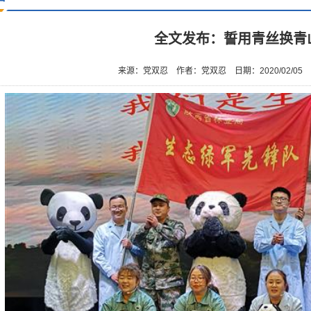
全文发布：誓用青丝换青
来源：党双忍
作者：党双忍
日期：2020/02/05