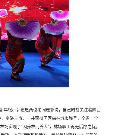
邹年根、郭道忠两位老同志都说，自己时刻关注着陕西
中、商洛三市，一并获得国家森林城市称号，全省十个
有林场实现了“因养林而养人”，林场职工再无后顾之忧。
技再立新功，协同创新蓄势待发。秦岭是陕西林业人最美的