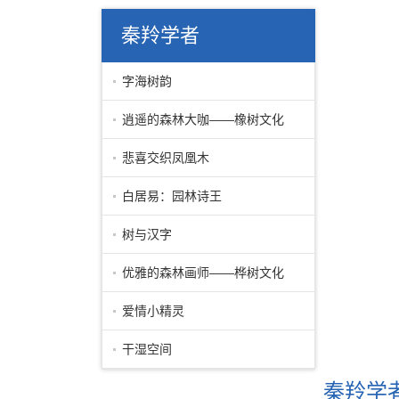
秦羚学者
字海树韵
逍遥的森林大咖——橡树文化
悲喜交织凤凰木
白居易：园林诗王
树与汉字
优雅的森林画师——桦树文化
爱情小精灵
干湿空间
秦羚学