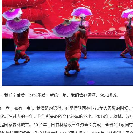
我们辛苦着，也快乐着；新的一年，我们信心满满，众志成城。
老，如有一宝”。我清楚的记得，在举行陕西林业70年大家谈的时候，
化。在过去的一年，你们所关心的变化还真的不小。2019年，榆林、汉
是国家森林城市。2019年，国有林场改革任务全面完成，全省211家国
态脱贫战线捷报频传，生态扶贫带动177.3万人增收。2019年，林业科