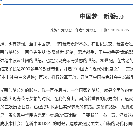
中国梦：新版5.0
来源：党双忍
作者：党双忍
日期：2019/10/29
，也有梦想。至于中国梦，以前我考虑得不多。在世纪之交，我曾看过
荣与梦想》。两位先生从“乾隆盛世”起笔，鸦片战争、甲午战争等“龙的悲
进程中波澜壮阔的世纪，也是实现光荣与梦想的世纪。20世纪，在古老
结束了长达2000多年的封建帝制，开启了中国迈向现代化制度之门；其
国走上社会主义道路；再次，推行改革开放，开创了中国特色社会主义新
光荣与梦想》的影响，我一直在思考，一个国家的梦想，就是全民族的梦
民族实现光荣与梦想的时代。在我们身上，肩负着重要的历史责任，这就
纪的三次历史巨变，已经成功探索出实现梦想的道路。这条道路是一条脚
是一条实现中华民族光荣与梦想的“高速路”。只要我们一心一意，沿着这
成小康社会；在新中国100年的时候，建成富强民主文明和谐的现代化国