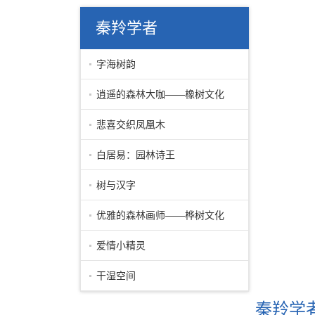
秦羚学者
字海树韵
逍遥的森林大咖——橡树文化
悲喜交织凤凰木
白居易：园林诗王
树与汉字
优雅的森林画师——桦树文化
爱情小精灵
干湿空间
秦羚学