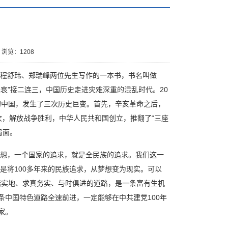
浏览：
1208
程舒玮、郑瑞峰两位先生写作的一本书，书名叫做
哀”接二连三，中国历史走进灾难深重的混乱时代。20
的中国，发生了三次历史巨变。首先，辛亥革命之后，
次，解放战争胜利，中华人民共和国创立，推翻了“三座
局面。
想，一个国家的追求，就是全民族的追求。我们这一
是将100多年来的民族追求，从梦想变为现实。可以
踏实地、求真务实、与时俱进的道路，是一条富有生机
条中国特色道路全速前进，一定能够在中共建党100年
家。