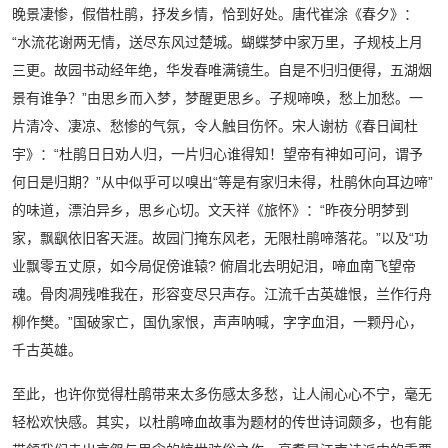
晚景凄惨，假借杜鹃，抒发乡情，恰到好处。唐代崔涂《春夕》：
“水流花谢两无情，送尽东风过楚城。蝴蝶梦中家万里，子规枝上月
三更。故园书动经年绝，华发春唯满镜生。自是不归归便得，五湖烟
景有谁争？”由思乡而入梦，梦醒更思乡。子规啼唤，愁上加愁。一
片清冷、凄凉、愁惨的气氛，令人触目伤怀。宋人谢枋《春日闻杜
宇》：“杜鹃日日劝人归，一片归心谁得知！望帝有神如可问，谓予
何日是归期？”从中似乎可以嗅出“等是有家归未得，杜鹃休向耳边啼”
的味道，漂泊异乡，思乡心切。文天祥《旅怀》：“昨夜分明梦到
家，飘飖依旧客天涯。故园门掩东风老，无限杜鹃啼落花。”以及“功
业飘零五丈原，如今局促傍谁辕? 俯眉北去明妃泪，啼血南飞望帝
魂。骨肉凋残唯我在，形容变尽只声存。江流千古英雄恨，兰作行舟
柳作樊。”国破家亡，国仇家恨，声声呐喊，字字血泪，一颗丹心，
千古英雄。
至此，也许你觉得杜鹃带来太多伤感太多愁，让人闹心心不宁，毫无
轻松欢快感。其实，以杜鹃啼血故事为题材的传世诗词颇多，也有能