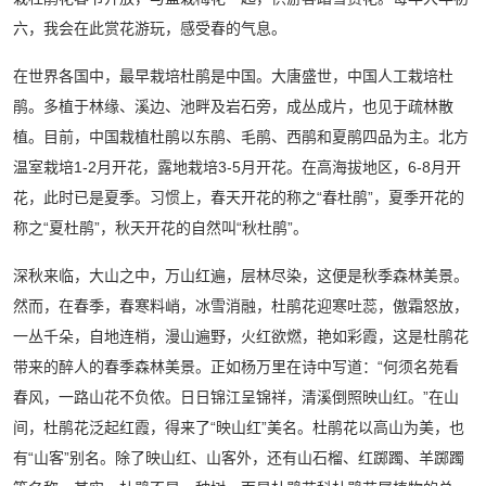
六，我会在此赏花游玩，感受春的气息。
在世界各国中，最早栽培杜鹃是中国。大唐盛世，中国人工栽培杜
鹃。多植于林缘、溪边、池畔及岩石旁，成丛成片，也见于疏林散
植。目前，中国栽植杜鹃以东鹃、毛鹃、西鹃和夏鹃四品为主。北方
温室栽培1-2月开花，露地栽培3-5月开花。在高海拔地区，6-8月开
花，此时已是夏季。习惯上，春天开花的称之“春杜鹃”，夏季开花的
称之“夏杜鹃”，秋天开花的自然叫“秋杜鹃”。
深秋来临，大山之中，万山红遍，层林尽染，这便是秋季森林美景。
然而，在春季，春寒料峭，冰雪消融，杜鹃花迎寒吐蕊，傲霜怒放，
一丛千朵，自地连梢，漫山遍野，火红欲燃，艳如彩霞，这是杜鹃花
带来的醉人的春季森林美景。正如杨万里在诗中写道：“何须名苑看
春风，一路山花不负侬。日日锦江呈锦祥，清溪倒照映山红。”在山
间，杜鹃花泛起红霞，得来了“映山红”美名。杜鹃花以高山为美，也
有“山客”别名。除了映山红、山客外，还有山石榴、红踯躅、羊踯躅