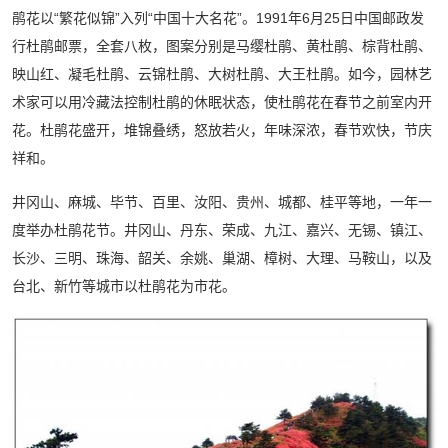
鹃花以“繁花似锦”入列“中国十大名花”。1991年6月25日中国邮政发
行杜鹃邮票，全套八枚，图案分别是马缨杜鹃、黄杜鹃、棕背杜鹃、
映山红、凝毛杜鹃、云锦杜鹃、大树杜鹃、大王杜鹃。如今，园林艺
术家可以用冷藏法控制杜鹃的休眠状态，使杜鹃花在春节之前室内开
花。杜鹃花盛开，堆锦叠绣，怒放若火，年味深浓，春节欢快，节庆
祥和。
井冈山、麻城、毕节、百里、汝阳、贵州、城都、桂平等地，一年一
度举办杜鹃花节。井冈山、丹东、荣成、九江、嘉兴、无锡、镇江、
长沙、三明、珠海、韶关、余姚、巢湖、樟树、大理、马鞍山，以及
台北、新竹等城市以杜鹃花为市花。