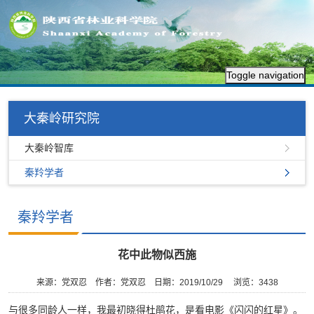
Toggle navigation
大秦岭研究院
大秦岭智库
秦羚学者
秦羚学者
花中此物似西施
来源：党双忍
作者：党双忍
日期：2019/10/29
浏览：
3438
与很多同龄人一样，我最初晓得杜鹃花，是看电影《闪闪的红星》。