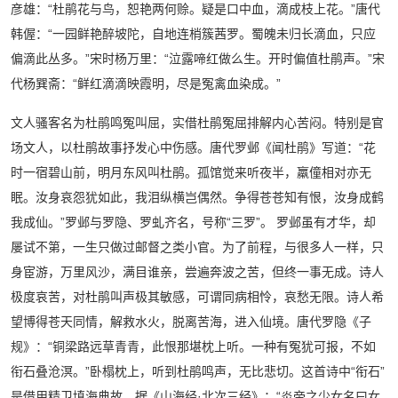
彦雄：“杜鹃花与鸟，恕艳两何赊。疑是口中血，滴成枝上花。”唐代
韩偓：“一园鲜艳醉坡陀，自地连梢簇茜罗。蜀魄未归长滴血，只应
偏滴此丛多。”宋时杨万里：“泣露啼红做么生。开时偏值杜鹃声。”宋
代杨巽斋：“鲜红滴滴映霞明，尽是冤禽血染成。”
文人骚客名为杜鹃鸣冤叫屈，实借杜鹃冤屈排解内心苦闷。特别是官
场文人，以杜鹃故事抒发心中伤感。唐代罗邺《闻杜鹃》写道：“花
时一宿碧山前，明月东风叫杜鹃。孤馆觉来听夜半，羸僮相对亦无
眠。汝身哀怨犹如此，我泪纵横岂偶然。争得苍苍知有恨，汝身成鹤
我成仙。”罗邺与罗隐、罗虬齐名，号称“三罗”。 罗邺虽有才华，却
屡试不第，一生只做过邮督之类小官。为了前程，与很多人一样，只
身宦游，万里风沙，满目谁亲，尝遍奔波之苦，但终一事无成。诗人
极度哀苦，对杜鹃叫声极其敏感，可谓同病相怜，哀愁无限。诗人希
望博得苍天同情，解救水火，脱离苦海，进入仙境。唐代罗隐《子
规》：“铜梁路远草青青，此恨那堪枕上听。一种有冤犹可报，不如
衔石叠沧溟。”卧榻枕上，听到杜鹃鸣声，无比悲切。这首诗中“衔石”
是借用精卫填海典故。据《
山海经
·北次三经》：“炎帝之少女名曰女