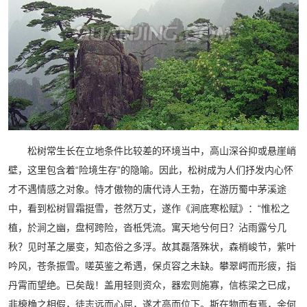
松树常生长在立地条件比较差的环境当中，高山深谷抑或悬崖峭
壁，这里包含着“险境生存”的隐喻。因此，松树成为人们抒发内心怀
才不遇情感之对象。恃才傲物的唐代诗人王勃，在游历蜀中茅溪途
中，看到松树冒霜挺雪，苍然万丈，遂作《涧底寒松赋》：“惟松之
植，於涧之幽，盘柯跨险，沓柢凭流。寓天地兮何日？沾雨露兮几
秋？见时革之屡变，知态俗之多浮。故其磊落殊状，森梢峻节，紫叶
吟风，苍条振雪。嗟英鉴之希遇，保贞容之未缺。攀翠崿而形疲，指
丹霄而望绝。已矣哉！盖用轻则资众，器宏则施寡，信栋梁之已成，
非榱桷之相假，徒志远而心屈，遂才高而位下。斯在物而有焉，余何