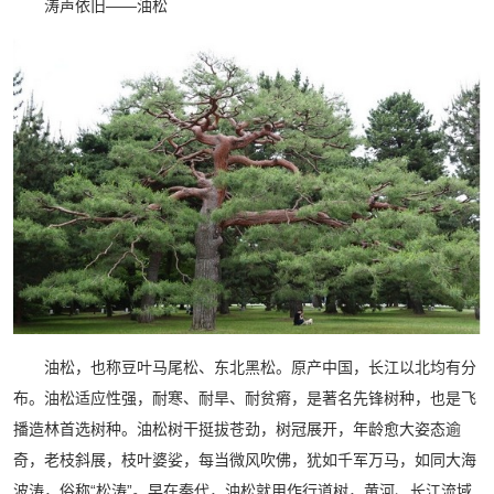
涛声依旧——油松
油松，也称豆叶马尾松、东北黑松。原产中国，长江以北均有分
布。油松适应性强，耐寒、耐旱、耐贫瘠，是著名先锋树种，也是飞
播造林首选树种。油松树干挺拔苍劲，树冠展开，年龄愈大姿态逾
奇，老枝斜展，枝叶婆娑，每当微风吹佛，犹如千军万马，如同大海
波涛，俗称“松涛”。早在秦代，油松就用作行道树，黄河、长江流域