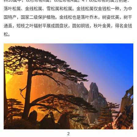
落叶松属、金线松属、雪松属和松属。金钱松属仅金钱松一种，为中
国特产，国家二级保护植物。金线松也是落叶乔木，树姿优美，树干
通直，短枝之叶辐射平展成圆盘状，圆如铜钱，秋叶金黄，得名金钱
松。
2