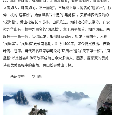
起，起而复卧者；有横而断，断面复横者；有曲者如盖，直者如幢，
立者如人，卧者如虬，不一而足”。玉屏楼上举世闻名的“迎客松”，独
伸一枝的“送客松”，始信峰霸气十足的“黑虎松”，天都峰探询云海的
“探海松”。黄山松独长也成林，山风吹过，如排浪拍岸之潮汐。在安
徽九华山有一棵中外闻名的“凤凰松”，主干扁平翘首，如同凤冠，两
股枝干一高一低，状似凤尾，根部绿草如茵，松尾下有园石，人称
“凤凰蛋”。“凤凰松”史载南北朝，距今1400年，如今仍然枝挺、枝繁
叶茂、苍翠。当代著名画家李可染将“凤凰松”誉为“天下第一松”。“凤
凰松”以其雄姿和传奇故事成为古今众多诗人、画家、摄影家的赞美
诗和优美画幅中的主角。黄山松是黄山市树。
西岳灵秀——华山松