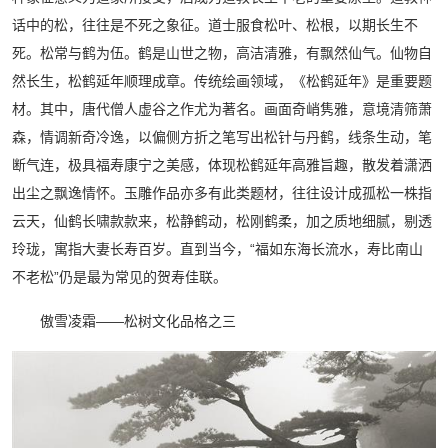
话中的松，往往是不死之象征。道士服食松叶、松根，以期长生不
死。松常与鹤为伍。鹤是山世之物，高洁清雅，有飘然仙气。仙物自
然长生，松鹤延年顺理成章。传统绘画领域，《松鹤延年》是重要题
材。其中，唐代僧人虚谷之作尤为著名。画面奇峭隽雅，意境清筛萧
森，情调新奇冷逸，以偏侧方折之笔写出松针与丹鹤，线条生动，笔
断气连，极具福寿康宁之美感，体现松鹤延年高雅旨趣，散发着潇洒
出尘之飘逸情怀。玉雕作品亦多有此类题材，往往设计成孤松一株指
云天，仙鹤长啸款款来，松静鹤动，松刚鹤柔，加之质地细腻，剔透
玲珑，寓指大妻长寿百岁。直到当今，“福如东海长流水，寿比南山
不老松”仍是最为常见的贺寿佳联。
傲雪凌霜——松树文化品格之三