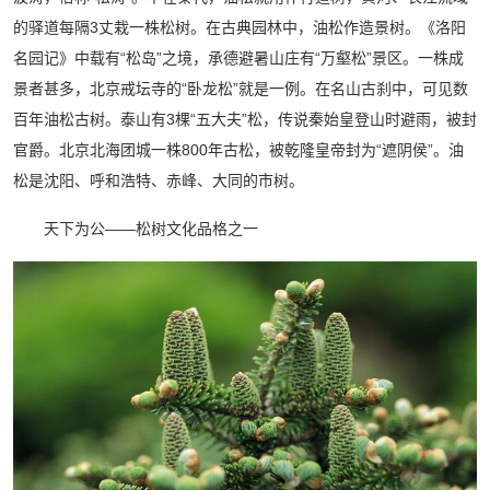
的驿道每隔3丈栽一株松树。在古典园林中，油松作造景树。《洛阳
名园记》中载有“松岛”之境，承德避暑山庄有“万壑松”景区。一株成
景者甚多，北京戒坛寺的“卧龙松”就是一例。在名山古刹中，可见数
百年油松古树。泰山有3棵“五大夫”松，传说秦始皇登山时避雨，被封
官爵。北京北海团城一株800年古松，被乾隆皇帝封为“遮阴侯”。油
松是沈阳、呼和浩特、赤峰、大同的市树。
天下为公——松树文化品格之一