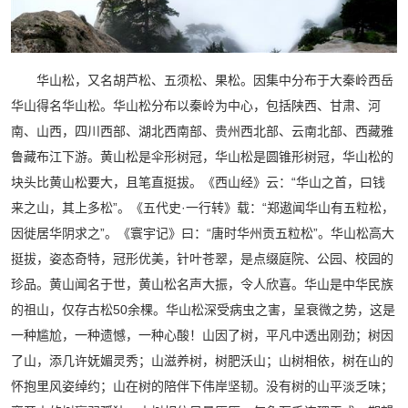
华山松，又名胡芦松、五须松、果松。因集中分布于大秦岭西岳
华山得名华山松。华山松分布以秦岭为中心，包括陕西、甘肃、河
南、山西，四川西部、湖北西南部、贵州西北部、云南北部、西藏雅
鲁藏布江下游。黄山松是伞形树冠，华山松是圆锥形树冠，华山松的
块头比黄山松要大，且笔直挺拔。《西山经》云：“华山之首，曰钱
来之山，其上多松”。《五代史·一行转》载：“郑遨闻华山有五粒松，
因徙居华阴求之”。《寰宇记》曰：“唐时华州贡五粒松”。华山松高大
挺拔，姿态奇特，冠形优美，针叶苍翠，是点缀庭院、公园、校园的
珍品。黄山闻名于世，黄山松名声大振，令人欣喜。华山是中华民族
的祖山，仅存古松50余棵。华山松深受病虫之害，呈衰微之势，这是
一种尴尬，一种遗憾，一种心酸！山因了树，平凡中透出刚劲；树因
了山，添几许妩媚灵秀；山滋养树，树肥沃山；山树相依，树在山的
怀抱里风姿绰约；山在树的陪伴下伟岸坚韧。没有树的山平淡乏味；