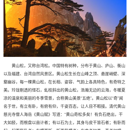
黄山松，又称台湾松。中国特有树种，分布于黄山、庐山、衡山
以及福建、台湾自然风景区。黄山松生长在山峰之顶、悬崖峭壁、深
壑幽谷，每一棵黄山松，在长相、姿容、气韵上各具特色，有奇特之
美。玲珑剔透的怪石，虬枝斜出的黄山松，浩瀚无边的云海，冬暖夏
凉的温泉和美丽的冬季雪景，合称黄山美景“五绝”。黄山松以“奇”闻
名于世，有立有卧，有俯有仰，千姿百态，让人目不暇接。清代黄山
慈光寺僧人海岳《黄山赋》写道：“黄山奇松多矣！有负石绝出，干
大如胫，而根盘以亩计者；有以石为土，其身与皮干皆石者；有卧而