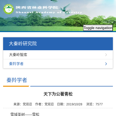
Toggle navigation
大秦岭研究院
大秦岭智库
秦羚学者
秦羚学者
天下为公著青松
来源：党双忍
作者：党双忍
日期：2019/10/28
浏览：
7577
雪域圣树——雪松