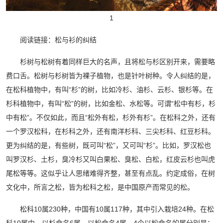
1
阅读链接：松与衫的纠结
杉树与松树有着同样巨大的名声，且将松与杉区别开来，需要略
费口舌。松树与杉树皆为裸子植物，也是针叶树种。令人纠结的是，
在松科植物中，有叫“杉”的树，比如冷杉、油杉、云杉、银杉等。在
杉科植物中，有叫“松”的树，比如金松、水松等。可谓“松中有杉，杉
中有松”。不仅如此，而且“松外有松，杉外有杉”。在松科之外，还有
一个罗汉松科，在杉科之外，还有南洋杉科、三尖杉科、红豆杉科。
更为纠结的是，有些树，既可叫“松”，又可叫“杉”。比如，罗汉松也
叫罗汉杉、土杉，臭冷杉又叫白果松、臭松、白松，红皮云杉也叫虎
尾松等等。这似乎让人思绪难得齐整，甚至有点乱。约定成俗，在树
文化中，所言之松，皆为松科之松，是中国原产而常见的松。
松科10属230种，中国有10属117种，其中引入栽培24种。在松
科10属中，以杉命名6属，以松命名4属。4个以松命名的属分别是：