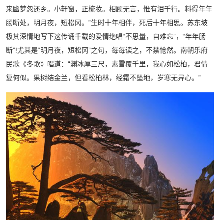
来幽梦忽还乡。小轩窗，正梳妆。相顾无言，惟有泪千行。料得年年
肠断处，明月夜，短松冈。”生时十年相伴，死后十年相思。苏东坡
极其深情地写下这传诵千载的爱情绝唱“不思量，自难忘”，“年年肠
断”!尤其是“明月夜，短松冈”之句，每每读之，不禁怆然。南朝乐府
民歌《冬歌》唱道：“渊冰厚三尺，素雪覆千里，我心如松柏，君情
复何似。果树结金兰，但看松柏林，经霜不坠地，岁寒无异心。”