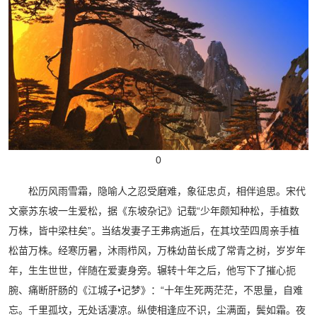
0
松历风雨雪霜，隐喻人之忍受磨难，象征忠贞，相伴追思。宋代
文豪苏东坡一生爱松，据《东坡杂记》记载“少年颇知种松，手植数
万株，皆中梁柱矣”。当结发妻子王弗病逝后，在其坟茔四周亲手植
松苗万株。经寒历暑，沐雨栉风，万株幼苗长成了常青之树，岁岁年
年，生生世世，伴随在爱妻身旁。辗转十年之后，他写下了摧心扼
腕、痛断肝肠的《江城子•记梦》：“十年生死两茫茫，不思量，自难
忘。千里孤坟，无处话凄凉。纵使相逢应不识，尘满面，鬓如霜。夜