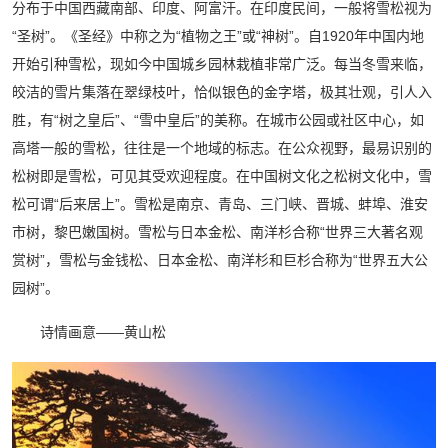
分布于中国西藏南部、印度、阿富汗。在印度民间，一般将雪松视为
“圣树”。《圣经》中称之为“植物之王”或“神树”。自1920年中国内地
开始引种雪松，现如今中国城乡园林栽植非常广泛。每当冬雪来临，
皎洁的雪片集落在翠绿枝叶，恰似银色的金字塔，极其壮观，引人入
胜，有“树之皇后”、“雪中皇后”的美称。在城市公园或社区中心，如
高塔一般的雪松，往往是一个地域的标志。在公众视野，最易识别的
松树即是雪松，可见其受欢迎程度。在中国树文化之松树文化中，雪
松可谓“后来居上”。雪松是南京、青岛、三门峡、晋城、蚌埠、淮安
市树，黎巴嫩国树。雪松与日本金松、南洋杉合称“世界三大著名观
赏树”，雪松与金钱松、日本金松、南洋杉和巨杉合称为“世界五大公
园树”。
诗情画意——黄山松