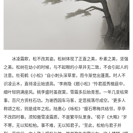
冰凌霜欺，松不改其姿。松树体现了正直之美，朴素之美，坚强
之美。松树在幼小的时候，与不起眼的小草并无二致，不会引起人的
注意。杜荀鹤《小松》“自小刺头深草里，而今渐觉出蓬蒿。时人不
识凌云木，直待凌云始道高。”李商隐《题小松》“怜君孤秀植庭中，
细叶轻阴满座风。桃李盛时虽寂寞，雪霜多后始青葱。一年几变枯荣
事，百尺方资柱石功。为谢西园车马客，定悲摇落尽成空。”更多人
称颂之松，则是成年之松。陆惠心《咏松》“瘦石寒梅共结邻，亭亭
不改四时春。须知傲雪凌霜质，不是繁华队里身。”荀子《大略》“岁
不寒，无以知松柏。事不难，无以知君子。”至此，松柏与君子并