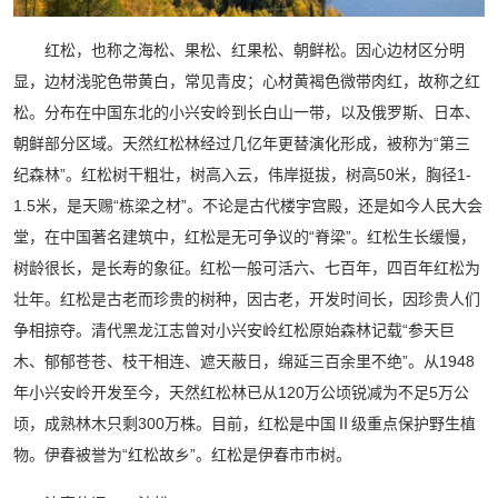
红松，也称之海松、果松、红果松、朝鲜松。因心边材区分明
显，边材浅驼色带黄白，常见青皮；心材黄褐色微带肉红，故称之红
松。分布在中国东北的小兴安岭到长白山一带，以及俄罗斯、日本、
朝鲜部分区域。天然红松林经过几亿年更替演化形成，被称为“第三
纪森林”。红松树干粗壮，树高入云，伟岸挺拔，树高50米，胸径1-
1.5米，是天赐“栋梁之材”。不论是古代楼宇宫殿，还是如今人民大会
堂，在中国著名建筑中，红松是无可争议的“脊梁”。红松生长缓慢，
树龄很长，是长寿的象征。红松一般可活六、七百年，四百年红松为
壮年。红松是古老而珍贵的树种，因古老，开发时间长，因珍贵人们
争相掠夺。清代黑龙江志曾对小兴安岭红松原始森林记载“参天巨
木、郁郁苍苍、枝干相连、遮天蔽日，绵延三百余里不绝”。从1948
年小兴安岭开发至今，天然红松林已从120万公顷锐减为不足5万公
顷，成熟林木只剩300万株。目前，红松是中国Ⅱ级重点保护野生植
物。伊春被誉为“红松故乡”。红松是伊春市市树。