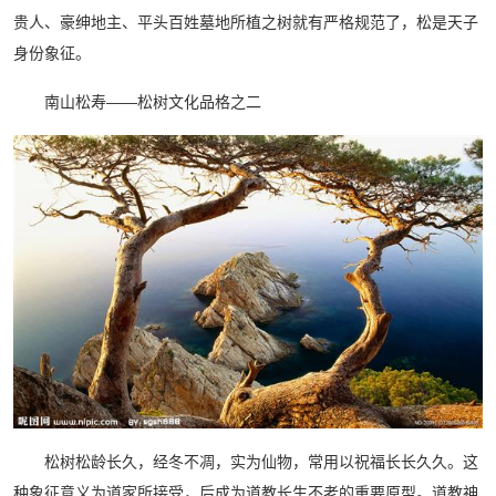
贵人、豪绅地主、平头百姓墓地所植之树就有严格规范了，松是天子
身份象征。
南山松寿——松树文化品格之二
松树松龄长久，经冬不凋，实为仙物，常用以祝福长长久久。这
种象征意义为道家所接受，后成为道教长生不老的重要原型。道教神