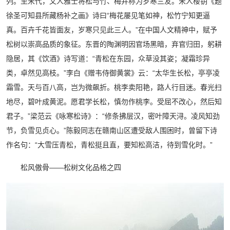
列。至宋代，文人雅士将松与竹、梅并称为岁寒三友。宋人楼钥《题
徐圣可知县所藏杨补之画》诗曰“梅花屡见笔如神，松竹宁知更逼
真。百卉千花皆面友，岁寒只见此三人。”在中国人文精神中，赋予
松树以崇高品质的象征。东晋的陶渊明因官场黑暗，弃官归田，躬耕
隐居，其《饮酒》诗写道：“青松在东园，众草没其姿；凝霜珍异
类，卓然见高枝。”李白《赠韦侍御黄裳》云：“太华生长松，亭亭凌
霜雪。天与百八高，岂为微飙折。桃李卖阳艳，路人行目迷。春光扫
地尽，碧叶成黄泥。愿君学长松，慎勿作桃李。受屈不改心，然后知
君子。”梁范云《咏寒松诗》：“修条拂层汉，密叶障天浔。凌风知劲
节，负雪见贞心。”陈毅同志在赣南山区遭受敌人围困时，曾留下诗
作名句：“大雪压青松，青松挺且直，要知松高洁，待到雪化时。”
松风傲骨——松树文化品格之四