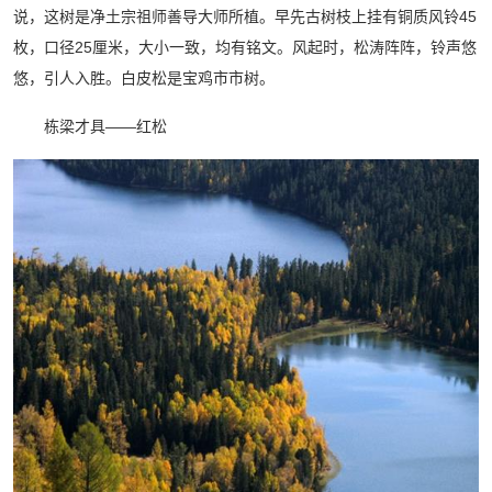
说，这树是净土宗祖师善导大师所植。早先古树枝上挂有铜质风铃45
枚，口径25厘米，大小一致，均有铭文。风起时，松涛阵阵，铃声悠
悠，引人入胜。白皮松是宝鸡市市树。
栋梁才具——红松