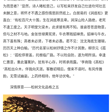
为而悲者？”显然，诗人睹松思己，以写松来抒发自己仕途坎坷壮志
未酬之意，将怀才不遇之感伤情思跃然纸上。白居易的《涧底松》更
直白：“有松百尺大十围，生在涧底寒且卑。涧深山险人路绝，老死
不逢工度之。天子明堂欠梁木，此求彼有两不知。谁谕苍苍造物意，
但与之材不与地。金张世禄黄宪贤，牛衣寒贱貂禅贵。貂禅与牛衣，
高下虽有殊；高者未必贤，下者未必愚。君不见：沈沈海底生珊瑚，
历历天上种白榆。”历代名家以松树抒情之作不计其数，柳宗元《孤
松》：“孤松停翠盖，托根临广路。不以险自防，遂为明所误。幸逢
仁惠意，重此藩篱护。犹有半心存，时将承雨露。”李商隐《高松》
“高松出众木，伴我向天涯。客散初晴后，僧来不语时。有风传雅
韵，无雪试幽姿。上药终相待，他年访伏龟。”
深情厚意——松树文化品格之五