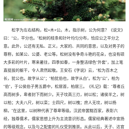
松字为左右结构，松=木+公。木，指示树，公为何意？《说文》
曰：“公，平分也。”松树的枝条和针叶均匀分布，恰应公之平分之
意。此外，公还有无私、正义，大家的、共同的意思，以及对男子的
尊称，如某公、公婆、老公等。松树没有争奇斗艳的花朵，也没有硕
大多彩的叶片，寒来暑往，四季如春，一身整洁绿色“外套”，加上笔
直挺拔的躯干，令人肃然起敬。王安石《字说》云，“松为百木之
长，犹公也。故字从公”；“柏犹伯也，故字从白”。松为“公”，柏为
“伯”，于公侯伯子男五爵中，松居首，柏居三。《礼记》载：“尊者丘
高而树多，卑者封下而树少。天子坟高三刃，树以松；诸侯半之，树
以柏；大夫八尺，树以栾；士四尺，树以槐；庶人无坟，树以杨
柳。”在这里，以树种代表了尊卑等级。汉武帝罢黜百家，表彰六
经，独尊儒术，儒家思想上升为主流意识形态。儒家经典著述中宣扬
的等级观念，以及与之配套的礼仪受到推崇。从此以后，天子、达官