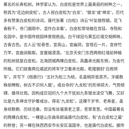
著名的长寿松树。林学家认为，白皮松是世界上最美丽的树种之一，
称其为“花边树皮松”。古人视白皮松为“白龙”、“银龙”或“神龙”。历代
多有赞美白皮松的诗词，唐代张著《白松》诗云“叶坠银杈细，花飞
香粉干。寺门烟雨中，混作白龙看”。白皮松常培植在宫廷、寺院和
名园中，是中国传统园林景观绝品。白干绿冠与黄瓦红墙交相辉映，
古香古色。古人云“松骨苍，宜高山，宜幽洞，宜怪石一片，宜修竹
万竿，宜曲涧粼粼，宜塞烟漠漠。”北京天安门东西两侧红墙前种植
的松树就是白皮松。北海团城两棵白皮松，高矗承光殿东侧，为金代
所植。它们就像两位威武的将军守卫着承光殿，乾隆御封“白袍将
军”。并写下《栝歌行》“五针为松三为栝，名虽稍异皆其齐。牙嵯数
株依睥睨，树古不识何人栽”。戒台寺的“九龙松”的形体硕大、气势磅
礴、雄伟壮观。因构成巨冠的九个大干犹如九条银龙凌空飞舞，又好
比是九条神龙守护着戒台，得名“九龙松”。这棵千岁爷、老寿星，虽
身经数朝、历经沧桑，但没有丝毫衰老之意，苍翠青葱。中国最著名
的两棵白皮松，一棵是山东曲阜颜庙唐代白皮松，有“古白皮松之最”
的称誉；另一棵在陕西西安市长安区温国寺，也是唐代白皮松。据传