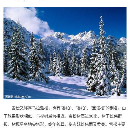
雪松又称喜马拉雅松，也有“番柏”、“香柏”、“宝塔松”的别名。由
于球果形状相似，与杉树最为接近。雪松树高达80米，树干雄伟挺
拔，树冠呈坐地尖塔形，终年苍翠，姿态既雄伟而又柔美。雪松主要