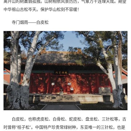
离开山的树羸弱孤独。山树相依风景历历，气象万千连理天成。期望
中华祖山古松岑天。保护华山松刻不容缓！
寺门烟雨——白皮松
白皮松，也称虎皮松、白骨松、蛇皮松、盘龙松、三针松等，古
时曾称“栝子松”。中国特产珍贵常绿树种，东亚唯一的三针松，也是