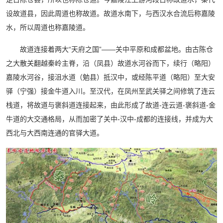
设故道县，因此周道也称故道。故道水南下，与西汉水合流后称嘉陵
水，所以周道也称嘉陵道。
故道连接着两大“天府之国”——关中平原和成都盆地。由古陈仓
之大散关翻越秦岭主脊，沿（凤县）故道水河谷而下，续行（略阳）
嘉陵水河谷，接沮水道（勉县）抵汉中，或经陈平道（略阳）至大安
驿（宁强）接金牛道入川。至汉代，在凤州至武关驿之间修筑了连云
栈道，将故道与褒斜道连接起来，由此形成了故道-连云道-褒斜道-金
牛道的大交通格局，从而加密了关中-汉中-成都的连接线，并成为大
西北与大西南连通的官驿大道。