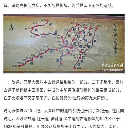
营。诸葛亮积劳成疾，不久与世长辞，为后世留下无尽的遗憾。
故道，只是大秦岭中古代道路系统的一部分。三千多年来，秦岭
古道不断翻新中国版图，并成为中华民族进取精神的重要组成部分，
它无比艰难而又无限荣光，它被赞誉为“世界的第九大奇迹”。
时间很快进入20世纪，大秦岭中的道路系统也开启了新纪元。在民国
时期，大致沿故道-连云道-褒斜道-金牛道的古道修筑的川陕公路于
1936年全线贯通。川陕公路多盘旋于山谷之间，因连接着西南和西