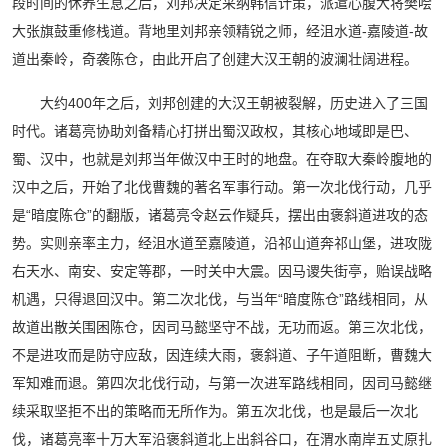
段时间的休养生息之后，刘邦决定采纳韩信计策，派遣心腹大将樊哙
大张旗鼓重修栈道。背地里刘邦亲领精锐之师，经沮水道-嘉陵道-故
道出秦岭，奇袭陈仓，由此开启了创建大汉王朝的波澜壮阔进程。
大约400年之后，刘邦创建的大汉王朝被裂解，历史进入了三国
时代。诸葛亮协助刘备精心打拼出蜀汉政权，其核心地域即是巴、
蜀、汉中，也就是刘邦当年做汉中王时的地盘。在夺取大秦岭腹地的
汉中之后，开始了北伐曹魏的著名军事行动。第一次北伐行动，几乎
是“暗度陈仓”的翻版，诸葛亮令赵云作疑兵，摆出由褒斜道进攻的态
势。实则亲率主力，经沮水道至嘉陵道，沿祁山道奔祁山堡，进攻陇
右天水、南安、安定等郡，一时关中大震。因马谡失街亭，贻误战略
机遇，只得退回汉中。第二次北伐，与当年“暗度陈仓”路线相同，从
故道出散关围困陈仓，因司马懿坚守不战，无功而返。第三次北伐，
不是进攻而是防守应敌，因连续大雨，褒斜道、子午道阻断，曹魏大
军知难而退。第四次北伐行动，与第一次进军路线相同，因司马懿继
续采取坚拒不出的策略而无所作为。第五次北伐，也是最后一次北
伐，诸葛亮率十万大军沿褒斜道北上出斜谷口，在渭水南岸五丈原扎