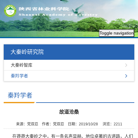
Toggle navigation
大秦岭研究院
大秦岭智库
秦羚学者
秦羚学者
故道沧桑
来源：党双忍
作者：党双忍
日期：2019/10/28
浏览：
2211
在莽莽大秦岭之中，有一条名声显赫、地位卓著的古道路，人们