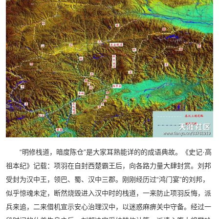
“明修栈道，暗度陈仓”是大家耳熟能详的的成语典故。《史记·高
祖本纪》记载：项羽在自封西楚霸王后，向各路力量大肆封赏。刘邦
受封为汉中王，领巴、蜀、汉中三郡。刚刚经历过“鸿门宴”的刘邦，
似乎惊魂未定，断然烧毁进入汉中时的栈道，一来防止项羽反悔，派
兵来追，二来借机宣示安心治理汉中，以迷惑麻痹关中守备。经过一