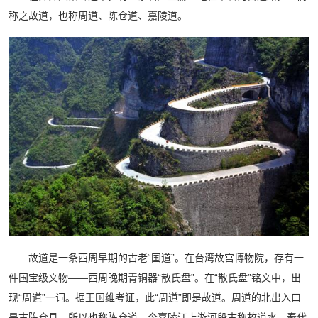
称之故道，也称周道、陈仓道、嘉陵道。
故道是一条西周早期的古老“国道”。在台湾故宫博物院，存有一
件国宝级文物——西周晚期青铜器“散氏盘”。在“散氏盘”铭文中，出
现“周道”一词。据王国维考证，此“周道”即是故道。周道的北出入口
是古陈仓县，所以也称陈仓道。今嘉陵江上游河段古称故道水，秦代