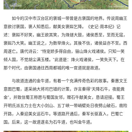
如今的汉中市汉台区的褒城一带曾是古褒国的地界。传说周幽王
意欲讨褒国，褒人知悉后，献美女褒姒乞降。《史记·周本纪》记
述：褒姒不好笑，幽王欲其笑，为烽燧大鼓，诸侯悉至，至而无寇，
褒姒乃大笑。幽王说之，为数举烽火。其後不信，诸侯益亦不至。西
周遂亡。唐代诗云：“恃宠娇多得自由，骊山烽火戏诸侯。只知一笑
倾人国，不觉胡尘满玉楼。”此道是：烽火戏诸侯，一笑失天下。在
那个时代，由褒国通往西周都城的唯一官道就是故道。
与故道连通的金牛道，有着一个充满传奇色彩的故事。秦惠文王
意图巴蜀，遂采纳大将司巴错的计策，诈言秦得“天降石牛，夜能粪
金”，并致信蜀王称愿与蜀国友邻，赠石牛献美女，恳请迎接。蜀王
开明氏派五力士在大小剑山、五丁峡一带峭壁处日夜劈山破石，凿险
开路，入秦迎美女运石牛。等道路开通后，秦军长驱直入，巴蜀亡
国。后来，这一故道遂名为石牛道，也叫金牛道。