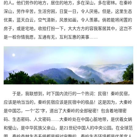
的人。他们劳作的地方，居住的地方，多在深山，多在密林。在秦岭
深山，劳作辛苦，生活穷困，日复一日，令人厌倦。但是，这里生态
优美，蓝天白云，空气清新，风景如画，令人羡慕。倘若能将闲置的
房子，或是宅地，收拾打扮一下，大大方方的容我客居其中，这岂不
是一桩你情我愿，互通有无，互利互惠的美事……
于是，我联想到，时下国内流行的一个热词：民宿！秦岭民宿，
应该是响当当的，秦岭民宿应该是民宿中的极品！这是因为，大秦岭
是中国芯，一个“芯”字，道出了大秦岭的全部秘密！包含着地理密
码、生态密码、人文密码……大秦岭处在中国心脏地带，是伏羲女娲
和璧山，是中华民族父亲山，是21世纪中国人的中央公园。在全球范
围，秦岭森林生态系统都是相对完整的，秦岭生态环境都是优美宜人