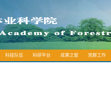
科技队伍
科研平台
成果之窗
党群工作