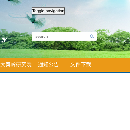
Toggle navigation
大秦岭研究院
通知公告
文件下载