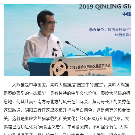
大熊猫是中华国宝，秦岭大熊猫是“国宝中的国宝”。秦岭大熊猫
是秦岭蕴孕的生态精华，具有独特的中华文化价值。秦岭大熊猫的栖
息地，何其壮美？南方与北方的风云在此际会，黄河与长江的灵秀在
这里融通，阴阳五行在这里浓缩升华为黑白两色，这是何等的和合壮
美，这就是秦岭大熊猫承载的和美文化；经历800万年风雨沧桑，大
熊猫已成功进化为“素食主义者”。“宁可食无肉，不可居无竹”。大熊