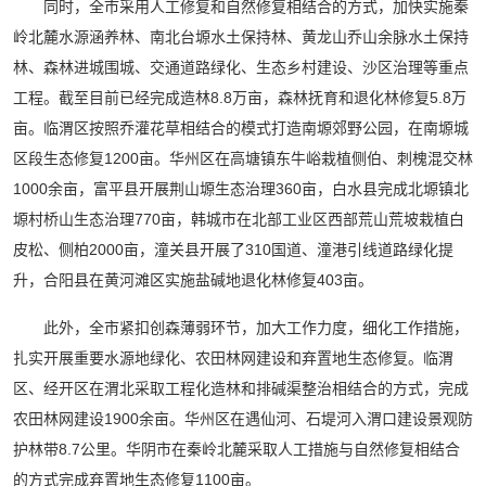
同时，全市采用人工修复和自然修复相结合的方式，加快实施秦
岭北麓水源涵养林、南北台塬水土保持林、黄龙山乔山余脉水土保持
林、森林进城围城、交通道路绿化、生态乡村建设、沙区治理等重点
工程。截至目前已经完成造林8.8万亩，森林抚育和退化林修复5.8万
亩。临渭区按照乔灌花草相结合的模式打造南塬郊野公园，在南塬城
区段生态修复1200亩。华州区在高塘镇东牛峪栽植侧伯、刺槐混交林
1000余亩，富平县开展荆山塬生态治理360亩，白水县完成北塬镇北
塬村桥山生态治理770亩，韩城市在北部工业区西部荒山荒坡栽植白
皮松、侧柏2000亩，潼关县开展了310国道、潼港引线道路绿化提
升，合阳县在黄河滩区实施盐碱地退化林修复403亩。
此外，全市紧扣创森薄弱环节，加大工作力度，细化工作措施，
扎实开展重要水源地绿化、农田林网建设和弃置地生态修复。临渭
区、经开区在渭北采取工程化造林和排碱渠整治相结合的方式，完成
农田林网建设1900余亩。华州区在遇仙河、石堤河入渭口建设景观防
护林带8.7公里。华阴市在秦岭北麓采取人工措施与自然修复相结合
的方式完成弃置地生态修复1100亩。