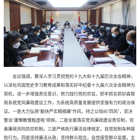
会议强调，要深入学习贯彻党的十九大和十九届历次全会精神，
以深化巩固党史学习教育成果和落实好中纪委十九届六次全会精神为
契机，进一步增强责任意识，努力践行党的宗旨，抓牢抓实抓好森管
局系统党风廉政建设工作，为系统高质量发展提供坚强有力的政治保
证。一是大力弘扬“勤快严实精细廉”作风，持之以恒纠“四风”，坚决
整治“庸懒散慢粗虚拖”顽疾。二是全面落实党风廉政建设责任制，完
善廉政风险防控机制。三是严格执行廉洁自律规定，自觉抵制各种腐
败行为。四是坚持廉洁从政，坚持群众观念，自觉接受群众监督。主