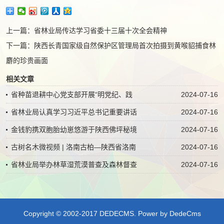
上一篇：
省林业局传达学习省委十三届十次全会精神
下一篇：
陕西长青国家级自然保护区管理局首次拍摄到黄喉貂捕食林
麝的珍贵画面
相关文章
省种苗退耕中心党支部开展“明党纪、践
2024-07-16
省林业局认真学习习近平总书记重要讲话
2024-07-16
金钱豹携双胞胎幼崽悠游于陕西佛坪秘境
2024-07-16
古树名木微视频 | 洛南古柏—陕西省洛南
2024-07-16
省林业局举办林草湿荒漠普查及森林督查
2024-07-16
Copyright © 2002-2017 DEDECMS.
Power by DedeCms