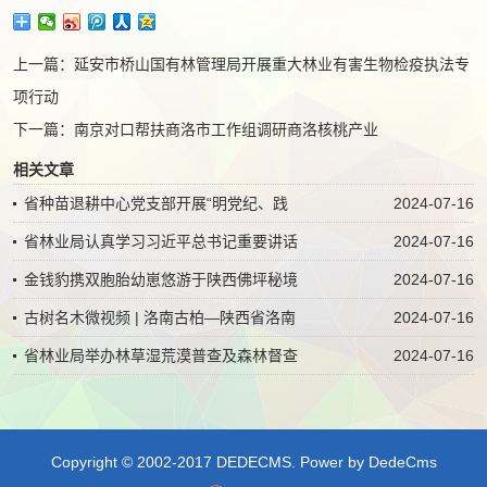
上一篇：
延安市桥山国有林管理局开展重大林业有害生物检疫执法专
项行动
下一篇：
南京对口帮扶商洛市工作组调研商洛核桃产业
相关文章
省种苗退耕中心党支部开展“明党纪、践
2024-07-16
省林业局认真学习习近平总书记重要讲话
2024-07-16
金钱豹携双胞胎幼崽悠游于陕西佛坪秘境
2024-07-16
古树名木微视频 | 洛南古柏—陕西省洛南
2024-07-16
省林业局举办林草湿荒漠普查及森林督查
2024-07-16
Copyright © 2002-2017 DEDECMS.
Power by DedeCms