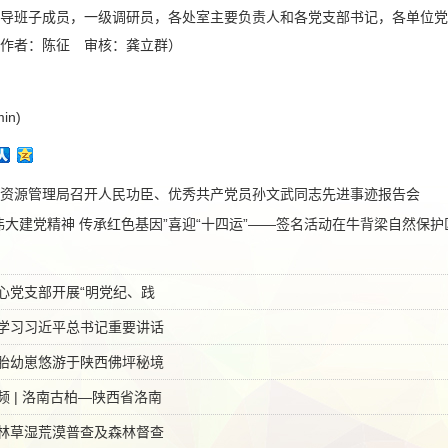
班子成员，一级调研员，各处室主要负责人和各党支部书记，各单位党政
作者：陈征 审核：龚立群）
in)
资源管理局召开人民功臣、优秀共产党员孙文武同志先进事迹报告会
伟大建党精神 传承红色基因”喜迎“十四运”——签名活动在牛背梁自然保
心党支部开展“明党纪、践
学习习近平总书记重要讲话
胎幼崽悠游于陕西佛坪秘境
 | 洛南古柏—陕西省洛南
林草湿荒漠普查及森林督查