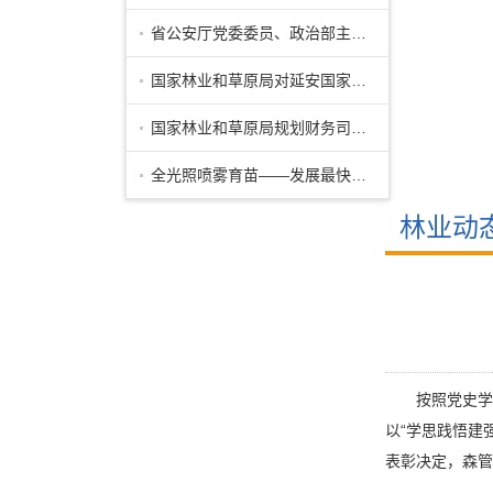
省公安厅党委委员、政治部主任公培明来
国家林业和草原局对延安国家储备林项目
国家林业和草原局规划财务司副司长马爱
全光照喷雾育苗——发展最快的先进育苗
林业动
按照党史学习教
以“学思践悟建
表彰决定，森管