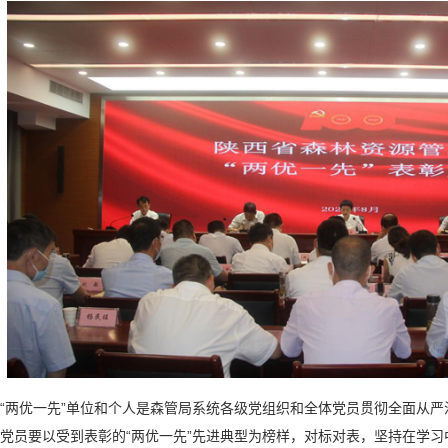
两优一先”单位和个人是森管局系统各级党组织和全体党员贯彻全面从严
党员要以受到表彰的“两优一先”先进典型为榜样，对标对表，坚持在学