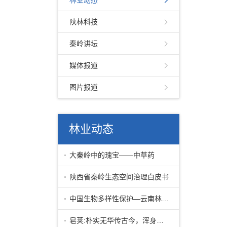
林业动态
陕林科技
秦岭讲坛
媒体报道
图片报道
林业动态
大秦岭中的瑰宝——中草药
陕西省秦岭生态空间治理白皮书
中国生物多样性保护—云南林业篇下
皂荚:朴实无华传古今，浑身皆宝惠林农