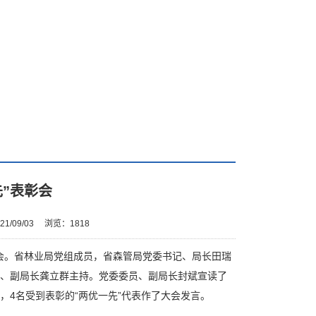
”表彰会
1/09/03
浏览：
1818
会。省林业局党组成员，省森管局党委书记、局长田瑞
员、副局长龚立群主持。党委委员、副局长封斌宣读了
4名受到表彰的“两优一先”代表作了大会发言。