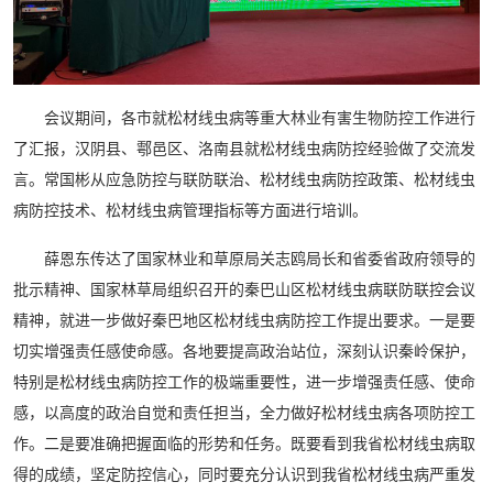
会议期间，各市就松材线虫病等重大林业有害生物防控工作进行
了汇报，汉阴县、鄠邑区、洛南县就松材线虫病防控经验做了交流发
言。常国彬从应急防控与联防联治、松材线虫病防控政策、松材线虫
病防控技术、松材线虫病管理指标等方面进行培训。
薛恩东传达了国家林业和草原局关志鸥局长和省委省政府领导的
批示精神、国家林草局组织召开的秦巴山区松材线虫病联防联控会议
精神，就进一步做好秦巴地区松材线虫病防控工作提出要求。一是要
切实增强责任感使命感。各地要提高政治站位，深刻认识秦岭保护，
特别是松材线虫病防控工作的极端重要性，进一步增强责任感、使命
感，以高度的政治自觉和责任担当，全力做好松材线虫病各项防控工
作。二是要准确把握面临的形势和任务。既要看到我省松材线虫病取
得的成绩，坚定防控信心，同时要充分认识到我省松材线虫病严重发