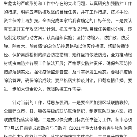
生危害的严峻形势和工作中存在的突出问题，认真研究加强防控工作
的措施；明确五年防控攻坚的目标任务，并在工作措施、技术手段、
资金保障上再加强，全面完成国家给我省确定的目标任务。三是要认
真实施好五年攻坚行动计划。把五年攻坚行动目标任务细化分解，逐
级制定攻坚行动方案，认真组织实施；坚持“防输入、防扩散、防反
弹、除疫木、除疫情”的总体防控思路和以消灭传播源、切断传播途
径、保护易感松树的综合防控措施；始终坚持依法防治，全力推动松
材线虫病防控各项工作依法开展；严格落实防控责任，确保各项防控
措施落到实处。强化疫情监测普查，及时掌握发生动态。要狠抓疫情
除治管理，确保除治成效；要严格落实检疫封锁，阻截疫情传播。要
进一步加大资金投入，保障防控工作需要。
针对当前的工作，薛恩东强调，一是要全面加强区域联防联控。
全面建立市、县、镇各层级的联防联治组织，制定联防联治方案，把
联防措施落实落地。二是要尽快完成目标责任书签订工作。各市必须
于7月15日前完成市政府与县政府《2021年重大林业有害生物防治目
标责任书》的签订工作，落实政府防控主体责任。三是要分类施策，