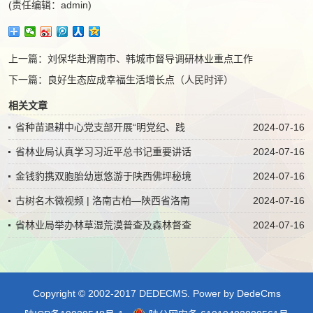
(责任编辑：admin)
上一篇：
刘保华赴渭南市、韩城市督导调研林业重点工作
下一篇：
良好生态应成幸福生活增长点（人民时评）
相关文章
省种苗退耕中心党支部开展“明党纪、践
2024-07-16
省林业局认真学习习近平总书记重要讲话
2024-07-16
金钱豹携双胞胎幼崽悠游于陕西佛坪秘境
2024-07-16
古树名木微视频 | 洛南古柏—陕西省洛南
2024-07-16
省林业局举办林草湿荒漠普查及森林督查
2024-07-16
Copyright © 2002-2017 DEDECMS.
Power by DedeCms