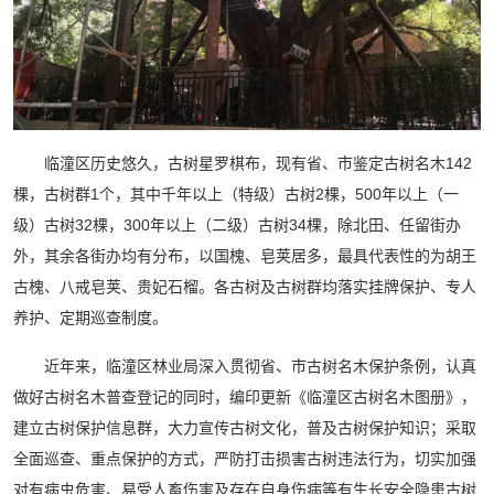
临潼区历史悠久，古树星罗棋布，现有省、市鉴定古树名木142
棵，古树群1个，其中千年以上（特级）古树2棵，500年以上（一
级）古树32棵，300年以上（二级）古树34棵，除北田、任留街办
外，其余各街办均有分布，以国槐、皂荚居多，最具代表性的为胡王
古槐、八戒皂荚、贵妃石榴。各古树及古树群均落实挂牌保护、专人
养护、定期巡查制度。
近年来，临潼区林业局深入贯彻省、市古树名木保护条例，认真
做好古树名木普查登记的同时，编印更新《临潼区古树名木图册》，
建立古树保护信息群，大力宣传古树文化，普及古树保护知识；采取
全面巡查、重点保护的方式，严防打击损害古树违法行为，切实加强
对有病虫危害、易受人畜伤害及存在自身伤病等有生长安全隐患古树