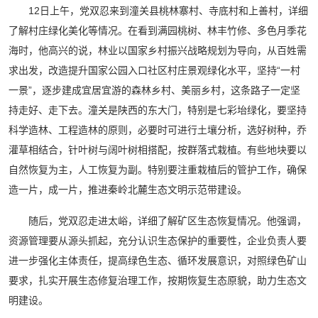
12日上午，党双忍来到潼关县桃林寨村、寺底村和上善村，详细
了解村庄绿化美化等情况。在看到满园桃树、林丰竹修、多色月季花
海时，他高兴的说，林业以国家乡村振兴战略规划为导向，从百姓需
求出发，改造提升国家公园入口社区村庄景观绿化水平，坚持“一村
一景”，逐步建成宜居宜游的森林乡村、美丽乡村，这条路子一定坚
持走好、走下去。潼关是陕西的东大门，特别是七彩坮绿化，要坚持
科学造林、工程造林的原则，必要时可进行土壤分析，选好树种，乔
灌草相结合，针叶树与阔叶树相搭配，按群落式栽植。有些地块要以
自然恢复为主，人工恢复为副。特别要注重栽植后的管护工作，确保
造一片，成一片，推进秦岭北麓生态文明示范带建设。
随后，党双忍走进太峪，详细了解矿区生态恢复情况。他强调，
资源管理要从源头抓起，充分认识生态保护的重要性，企业负责人要
进一步强化主体责任，提高绿色生态、循环发展意识，对照绿色矿山
要求，扎实开展生态修复治理工作，按期恢复生态原貌，助力生态文
明建设。