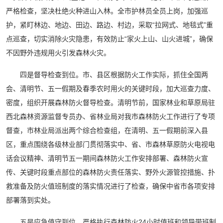
严格检查，坚决杜绝火种进山入林。全市护林员全员上岗，加强巡
护，紧盯林边、地边、田边、路边、村边，采取“拉网式、地毯式”重
点巡查，切实消除火灾隐患，有效防止“家火上山、山火进城”，确保
不因野外违规用火引发森林火灾。
四是督导检查到位。市、县区根据防火工作实际，抓住全国两
会、清明节、五一假期及春季农时用火的关键时段，加大巡查力度、
密度，组织开展森林防火督导检查。清明节前，国家林业和草原局驻
西北森林资源监督专员办、省林业局对我市森林防火工作进行了专项
督查，市林业局派出两个综合检查组，在清明、五一假期前深入县
区，重点围绕各级林业部门贯彻落实中、省、市森林草原防火电视电
话会议精神、清明节五一期间森林防火工作安排部署、森林防火宣
传、关键时段重点部位的森林防火责任落实、野外火源管控措施、扑
救准备及防火值班制度的落实情况进行了检查，确保中省市各项安排
部署落到实处。
五是应急值守到位。严格执行森林防火24小时值班和领导带班制