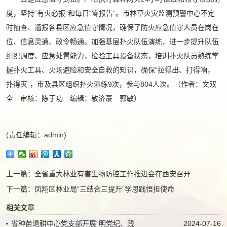
度，坚持“有火必报”和每日“零报告”。市林草火灾监测预警中心不定
时抽查、通报各县区应急值守情况，确保了防火应急值守人员在岗在
位、信息灵通、政令畅通。加强基层扑火队伍演练，进一步提升队伍
组织调度、应急处置能力，检验工具设备状态，培训扑火队员熟练掌
握扑火工具、火场避险和安全自救的知识，确保“拉得出、打得响，
扑得灭”，市及县区组织扑火演练9次，参与804人次。（作者：文双
全 审核：陈于功 编辑：敬济豪 郭敏）
(责任编辑：admin)
上一篇：
全省重大林业有害生物防控工作推进会在西安召开
下一篇：
凤翔区林业局“三结合三提升”学思践悟担使命
相关文章
省种苗退耕中心党支部开展“明党纪、践
2024-07-16