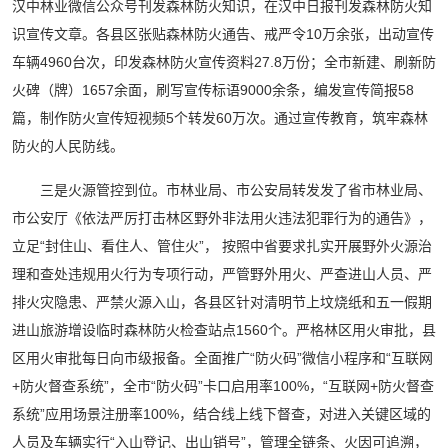
汉中林业微信公众号刊发森林防火知识，在汉中日报刊发森林防火知
识宣传文章。各县区张贴森林防火通告、戒严令10万余张，出动宣传
车辆4960台次，印发森林防火宣传资料27.8万份；全市新建、刷新防
火碑（牌）1657余面，刷写宣传标语9000余条，编发宣传简报58
篇，制作防火宣传短视频5个转发60万次。通过宣传教育，筑牢森林
防火的人民防线。
三是火源管控到位。市林业局、市公安局转发发了省市林业局、
市公安厅《依法严厉打击林区野外非法用火违法犯罪行为的通告》，
立足“封住山、看住人、管住火”， 按照中省要求扎实开展野外火源治
理和查处违规用火行为专项行动，严管野外用火、严查进山人员、严
排火灾隐患、严禁火源入山，各县区针对清明节上坟烧纸和五一假期
进山旅游增设临时森林防火检查站点1560个。严格林区用火审批，县
区用火审批每日向市级报备。全面推广“防火码”微信小程序和“互联网
+防火督查系统”，全市“防火码”卡口启用率100%，“互联网+防火督查
系统”应用场景注册率100%，结合线上线下督查，对进入关键区域的
人员及车辆实行“入山登记、出山销号”，管理全链条、火因可追溯，