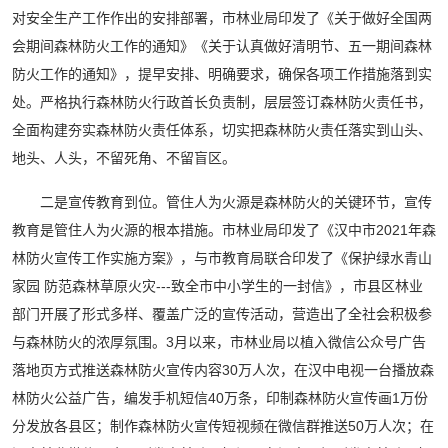
对安全生产工作作出的安排部署，市林业局印发了《关于做好全国两
会期间森林防火工作的通知》《关于认真做好清明节、五一期间森林
防火工作的通知》，提早安排、明确要求，确保各项工作措施落到实
处。严格执行森林防火行政首长负责制，层层签订森林防火责任书，
全面构建夯实森林防火责任体系，切实把森林防火责任落实到山头、
地头、人头，不留死角、不留盲区。
二是宣传教育到位。管住人为火源是森林防火的关键环节，宣传
教育是管住人为火源的根本措施。市林业局印发了《汉中市2021年森
林防火宣传工作实施方案》，与市教育局联合印发了《保护绿水青山
家园 防范森林草原火灾---致全市中小学生的一封信》，市县区林业
部门开展了形式多样、覆盖广泛的宣传活动，营造出了全社会积极参
与森林防火的浓厚氛围。3月以来，市林业局以植入微信公众号广告
落地页方式推送森林防火宣传内容30万人次，在汉中电视一台播放森
林防火公益广告，编发手机短信40万条，印制森林防火宣传画1万份
分发放各县区；制作森林防火宣传短视频在微信群推送50万人次；在