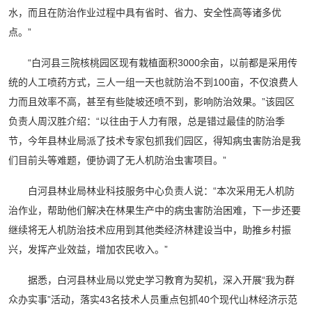
水，而且在防治作业过程中具有省时、省力、安全性高等诸多优
点。”
“白河县三院核桃园区现有栽植面积3000余亩，以前都是采用传
统的人工喷药方式，三人一组一天也就防治不到100亩，不仅浪费人
力而且效率不高，甚至有些陡坡还喷不到，影响防治效果。”该园区
负责人周汉胜介绍：“以往由于人力有限，总是错过最佳的防治季
节，今年县林业局派了技术专家包抓我们园区，得知病虫害防治是我
们目前头等难题，便协调了无人机防治虫害项目。”
白河县林业局林业科技服务中心负责人说：“本次采用无人机防
治作业，帮助他们解决在林果生产中的病虫害防治困难，下一步还要
继续将无人机防治技术应用到其他类经济林建设当中，助推乡村振
兴，发挥产业效益，增加农民收入。”
据悉，白河县林业局以党史学习教育为契机，深入开展“我为群
众办实事”活动，落实43名技术人员重点包抓40个现代山林经济示范