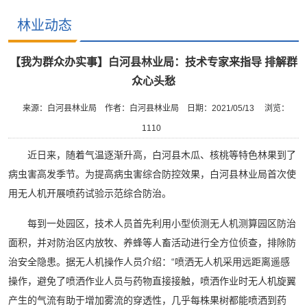
林业动态
【我为群众办实事】白河县林业局：技术专家来指导 排解群
众心头愁
来源：白河县林业局
作者：白河县林业局
日期：2021/05/13
浏览：
1110
近日来，随着气温逐渐升高，白河县木瓜、核桃等特色林果到了
病虫害高发季节。为提高病虫害综合防控效果，白河县林业局首次使
用无人机开展喷药试验示范综合防治。
每到一处园区，技术人员首先利用小型侦测无人机测算园区防治
面积，并对防治区内放牧、养蜂等人畜活动进行全方位侦查，排除防
治安全隐患。据无人机操作人员介绍：“喷洒无人机采用远距离遥感
操作，避免了喷洒作业人员与药物直接接触，喷洒作业时无人机旋翼
产生的气流有助于增加雾流的穿透性，几乎每株果树都能喷洒到药