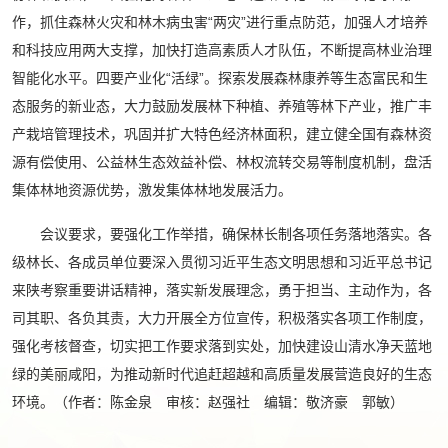
作，抓住森林火灾和林木病虫害“两灾”进行重点防范，加强人才培养
和科技应用两大支撑，加快打造高素质人才队伍，不断提高林业治理
智能化水平。四要产业化“活绿”。探索发展森林康养等生态富民和生
态服务的新业态，大力鼓励发展林下种植、养殖等林下产业，推广丰
产栽培管理技术，巩固并扩大特色经济林面积，建立健全国有森林资
源有偿使用、公益林生态效益补偿、林权流转交易等制度机制，盘活
集体林地资源优势，激发集体林地发展活力。
会议要求，要强化工作举措，确保林长制各项任务落地落实。各
级林长、各成员单位要深入贯彻习近平生态文明思想和习近平总书记
来陕考察重要讲话精神，落实新发展理念，勇于担当、主动作为，各
司其职、各负其责，大力开展全方位宣传，积极落实各项工作制度，
强化考核督查，切实把工作要求落到实处，加快建设山清水净天蓝地
绿的美丽咸阳，为推动新时代追赶超越和高质量发展营造良好的生态
环境。（作者：陈金泉 审核：赵强社 编辑：敬济豪 郭敏）