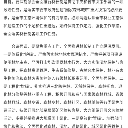
自觉。要深刻领会全面推行林长制是贯彻中央和省市决策部署的一项
政治任务，是落实市委市政府创建“国家森林城市”重大决策的必然要
求，是全市生态环境保护的有力举措。必须清醒认识全市林业生态保
护建设工作的不足和任重道远，始终保持工作定力、强化工作举措，
全面落实林长制各项工作任务。
会议强调，要聚焦重点工作，全面推进林长制工作向纵深发展。
一要体系化“护绿”。严格落实林地林木管理制度，严格把关项目建设
使用林地审查，严厉打击乱砍滥伐林木行为，大力实施湿地保护与恢
复工程，把森林资源管理、生态系统修复、古树名木保护、林业有害
生物防治和森林火患防控纳入各级林长职责范围，全面加强保护。二
要工程化“增绿”。扎实推进三北防护林、天然林保护、森林抚育、退
化林分修复等林业重点工程，积极开展和参与国家级森林县城、省级
森林县城、森林乡镇、森林乡村、森林社区、森林单位等各类绿色创
建活动，持续开展北部旱腰带矿区植被恢复，大力组织开展义务植树
活动，多措并举推进大规模国土绿化。三要高效化“管绿”。加强部门
协作和执法，全面强化对森林、湿地、道路绿化、城区绿化等管护工