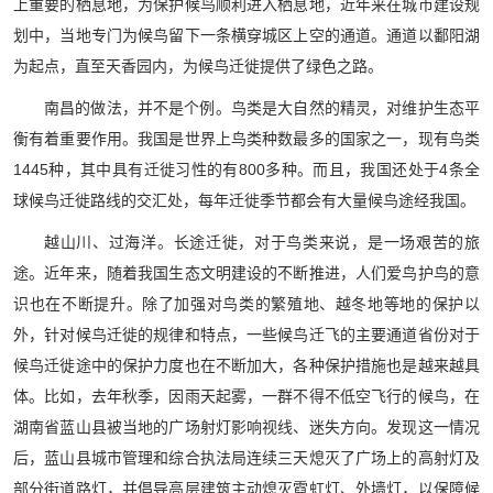
上重要的栖息地，为保护候鸟顺利进入栖息地，近年来在城市建设规
划中，当地专门为候鸟留下一条横穿城区上空的通道。通道以鄱阳湖
为起点，直至天香园内，为候鸟迁徙提供了绿色之路。
南昌的做法，并不是个例。鸟类是大自然的精灵，对维护生态平
衡有着重要作用。我国是世界上鸟类种数最多的国家之一，现有鸟类
1445种，其中具有迁徙习性的有800多种。而且，我国还处于4条全
球候鸟迁徙路线的交汇处，每年迁徙季节都会有大量候鸟途经我国。
越山川、过海洋。长途迁徙，对于鸟类来说，是一场艰苦的旅
途。近年来，随着我国生态文明建设的不断推进，人们爱鸟护鸟的意
识也在不断提升。除了加强对鸟类的繁殖地、越冬地等地的保护以
外，针对候鸟迁徙的规律和特点，一些候鸟迁飞的主要通道省份对于
候鸟迁徙途中的保护力度也在不断加大，各种保护措施也是越来越具
体。比如，去年秋季，因雨天起雾，一群不得不低空飞行的候鸟，在
湖南省蓝山县被当地的广场射灯影响视线、迷失方向。发现这一情况
后，蓝山县城市管理和综合执法局连续三天熄灭了广场上的高射灯及
部分街道路灯，并倡导高层建筑主动熄灭霓虹灯、外墙灯，以保障候