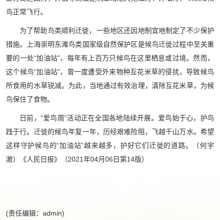
鸟正常飞行。
为了帮助鸟类顺利迁徙，一些地区还因地制宜地制定了不少保护
措施。上海崇明东滩鸟类国家级自然保护区是候鸟迁徙过程中至关重
要的一处“加油站”，每年有上百万只候鸟在这里栖息或过境。然而，
这个候鸟“加油站”，曾一度遭受外来物种互花米草的侵扰，导致候鸟
所食用的水草锐减。为此，当地通过有效治理，清除互花米草，为候
鸟保住了食物。
日前，“爱鸟周”活动正在全国各地陆续开展。爱鸟始于心，护鸟
践于行。迁徙的候鸟年复一年，历经艰难险阻，飞越千山万水。希望
这样守护候鸟的“加油站”越来越多，护好它们迁徙的道路。（何宇
澈）《人民日报》（2021年04月06日第14版）
(责任编辑：admin)