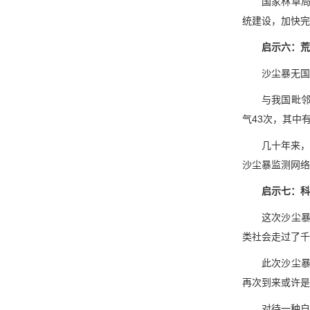
国家林草
统建设，加快完
启示六：荒
沙尘暴无国
与我国毗邻
气43次，其中
几十年来，
沙尘暴监测网络
启示七：科
这次沙尘
类社会走过了千
此次沙尘
再次到来或许是
对待一种自