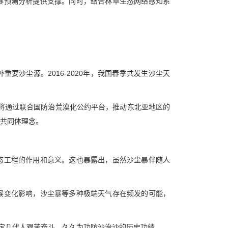
暴预测分析提供支撑。同时，结合林草生态网络感知系
要沙尘源。2016-2020年，我国春季共发生沙尘天
局将通过联合国防治荒漠化公约平台，推动东北亚地区的
共同体理念。
态工程的作用和意义。这也暴露出，虽然沙尘暴伴随人
候变化影响，沙尘暴等多种极端天气存在频发的可能，
否定几代人艰苦奋斗、久久为功防沙治沙的历史功绩。