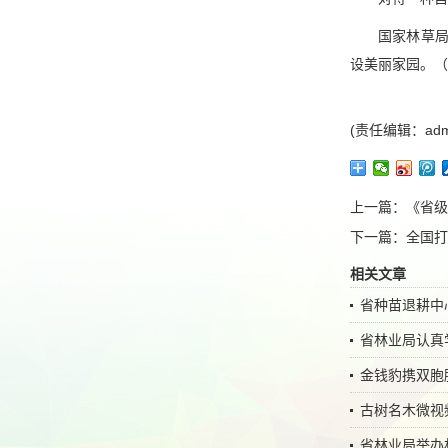
国家林草
设美丽家园。（
(责任编辑：adm
上一篇：
《省级
下一篇：
全国打
相关文章
省种苗退耕中
省林业局认真
金钱豹携双胞
古树名木微视频
省林业局举办