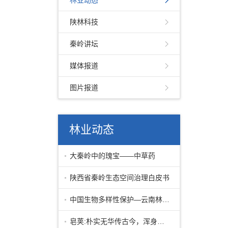
林业动态
陕林科技
秦岭讲坛
媒体报道
图片报道
林业动态
大秦岭中的瑰宝——中草药
陕西省秦岭生态空间治理白皮书
中国生物多样性保护—云南林业篇下
皂荚:朴实无华传古今，浑身皆宝惠林农