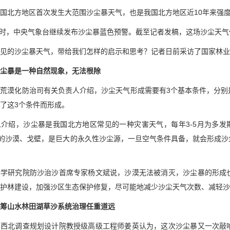
国北方地区首次发生大范围沙尘暴天气，也是我国北方地区近10年来强
18时，中央气象台继续发布沙尘暴蓝色预警。截至记者发稿，这场沙尘天
见的沙尘暴天气，带给我们怎样的启示和思考？记者日前采访了国家林业
尘暴是一种自然现象，无法根除
荒漠化防治司有关负责人介绍，沙尘天气形成需要有3个基本条件，分别
了这3个条件而形成。
介绍，沙尘暴是我国北方地区常见的一种灾害天气，每年3-5月为多发
里的沙漠、戈壁，是巨大的永久性沙尘源，一旦空气条件具备，就会形成
科学研究院防沙治沙首席专家杨文斌说，沙漠无法被消灭，沙尘暴的形成
护林建设，加强沙区生态保护修复，尽可能地减少沙尘天气次数、减轻沙
筹山水林田湖草沙系统治理任重道远
局西北调查规划设计院教授级高级工程师姜英认为，这次沙尘暴又一次敲