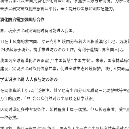
局将结合第六次全国荒漠化沙化调查监测，掌握沙尘源分布情况，为沙尘
善沙尘暴灾害监测应急管理平台，全面提升沙尘暴监测应急能力。
漠化防治需加强国际合作
界，境外沙尘暴灾害随时有可能进入我国。
且在上风向的蒙古国、哈萨克斯坦境内分布着大面积荒漠化土地，为境外重
有24次起源于境外。携手推进防沙治沙工作，有利于造福世界各国人民。
我国为全球荒漠化治理贡献了“中国智慧”“中国方案”。未来，国家林草
建设，实现沙尘暴监测信息共享，促进全球生态环境保护，践行人类命运
学认识沙尘暴 人人参与防沙治沙
暴在网络舆论上引起广泛关注，甚至也有少部分公众质疑三北防护林等生
万年的历史，但社会公众仍然对沙尘暴缺乏科学认识。
暴因同时满足多种客观条件，某种程度上属于偶然。但从长远来看，受气
一种必然。
然现象，我们没必要谈“沙”色变，更不能因为一次沙尘暴的突然来袭就