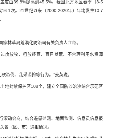
度由39.8%提高到45.5%。我国北方地区春季（3-5
6.1次。21世纪以来（2000-2020年）年均发生10.7
。
”国家林草局荒漠化防治司有关负责人介绍。
。过度放牧、粗放经营、盲目垦荒、不合理利用水资源
乱砍滥伐、乱采滥挖等行为。”姜英说。
沙化土地封禁保护区108个，建立全国防沙治沙综合示范区
进行滚动会商，结合遥感监测、地面监测、信息员信息报
关省（区、市）通报情况。