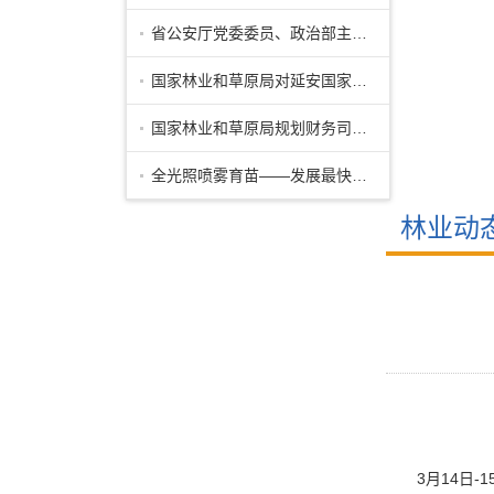
省公安厅党委委员、政治部主任公培明来
国家林业和草原局对延安国家储备林项目
国家林业和草原局规划财务司副司长马爱
全光照喷雾育苗——发展最快的先进育苗
林业动
3月14日