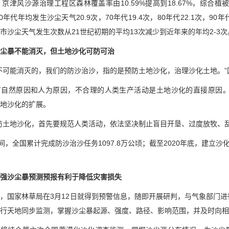
，京津风沙源治理工程区森林覆盖率由10.59%提高到18.67%，综合植被盖
年代年均发生沙尘天气20.9次，70年代19.4次，80年代22.1次，90年代1
市沙尘天气发生次数从21世纪初期的平均13次减少到近年来的年均2-3次
尘暴不能消灭，但土地沙化可防可治
不可能消灭的，我们的防沙治沙，指的是预防土地沙化，治理沙化土地。
有自然原因和人为原因，不合理的人类生产活动是土地沙化的直接原因
地沙化的扩展。
防土地沙化，首先要规范人类活动，依法坚决制止盲目开垦、过度放牧、
期间，全国累计完成防沙治沙任务1097.8万公顷；截至2020年底，建立
强沙尘暴预测预报有利于降低灾害损失
，国家林草局在3月12日就得到预警信息，随即开展研判，与气象部门
行天地同步监测，掌握沙尘暴起源、强度、路径、影响范围，并及时向相