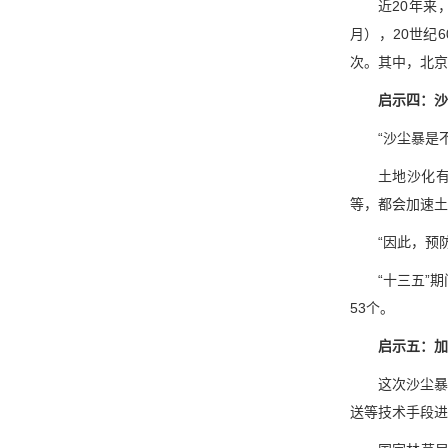
近20年来
月），20世纪60
次。其中，北京
启示四：沙
“沙尘暴是
土地沙化
等，都会加速土
“因此，预
“十三五”
53个。
启示五：加
这次沙尘暴
送等技术手段进