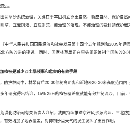
道远。
林田湖草沙系统治理，关键在于牢固树立尊重自然、顺应自然、保护自然
草则草、宜灌则灌、宜荒则荒，能治理的治理，不能治理的要封禁保护起
《中华人民共和国国民经济和社会发展第十四个五年规划和2035年远
北方防沙带的建设。同时，国家林草局正在牵头组织编制全国防沙治沙规划
加植被是减少沙尘暴频率和危害的有效手段
，防护林网中，林带背后20-30倍树高距离和近地表20-30米高度范围
多年研究得出结论，15%-25%的植被覆盖度就能有效控制流沙。目前
局荒漠化防治司有关负责人介绍，我国持续推进京津风沙源治理、三北防
，有效增加了地表覆盖，对抑制沙尘天气的发生发挥了重要作用。