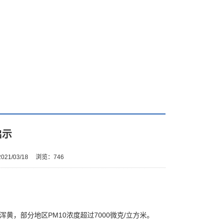
启示
21/03/18
浏览：
746
浑黄，部分地区PM10浓度超过7000微克/立方米。