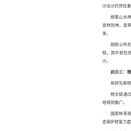
沙治沙仍然任重
统筹山水
宜林则林、宜
来。
刚刚公布的
程，其中就包括
沙。
启示三：增
有研究表明
杨文斌通过
地得到推广。
国家林草
态保护修复力度