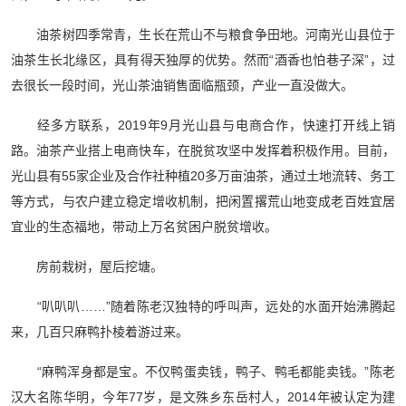
油茶树四季常青，生长在荒山不与粮食争田地。河南光山县位于
油茶生长北缘区，具有得天独厚的优势。然而“酒香也怕巷子深”，过
去很长一段时间，光山茶油销售面临瓶颈，产业一直没做大。
经多方联系，2019年9月光山县与电商合作，快速打开线上销
路。油茶产业搭上电商快车，在脱贫攻坚中发挥着积极作用。目前，
光山县有55家企业及合作社种植20多万亩油茶，通过土地流转、务工
等方式，与农户建立稳定增收机制，把闲置撂荒山地变成老百姓宜居
宜业的生态福地，带动上万名贫困户脱贫增收。
房前栽树，屋后挖塘。
“叭叭叭……”随着陈老汉独特的呼叫声，远处的水面开始沸腾起
来，几百只麻鸭扑棱着游过来。
“麻鸭浑身都是宝。不仅鸭蛋卖钱，鸭子、鸭毛都能卖钱。”陈老
汉大名陈华明，今年77岁，是文殊乡东岳村人，2014年被认定为建