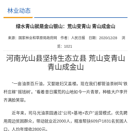
林业动态
绿水青山就是金山银山：荒山变青山 青山成金山
来源：国家林业和草原局政府网
作者：人民日报
日期：2020/12/28
浏
览：
1021
河南光山县坚持生态立县 荒山变青山
青山成金山
“一亩油茶百斤油，又娶媳妇又盖楼。现在我们都管油茶树叫‘铁
杆庄稼’‘摇钱树’。”看着昔日撂荒的山地如今一片青翠，种植大户李开
齐满脸笑容。
近年来，司马光油茶园通过“公司+基地+农户”运营模式，优先聘
用周边贫困群众，带动就业近2000人，精准帮扶609户1831名贫困人
口，人均年增收2800元。