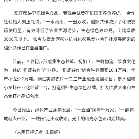
“现在都讲究吃绿色食品，我就尝试着在稻田里养鱼养虾。”合作
社创始人刘正礼说，“一水两用、一田双收，稻虾共作减少了化肥农
药使用量，有效降低了农业面源污染，生态绿色效益高，亩均增收
3000元以上。”如今从青龙河农业机械化农民专业合作社发展起来的
稻虾共作已在全县推广。
目前，全县初步形成集生态养殖、初加工、生鲜物流、饮食文化
为一体的“稻虾共作”产业链。“稻虾共作”综合种养面积10.4万亩，年
产小龙虾2万吨。通过实施农村一二三产业融合发展项目，走水稻和
小龙虾产业化经营平台，打造稻虾生态绿色品牌，扩大优质大米和生
态龙虾产品知名度。
今日光山，绿色产业蓬勃发展。“一壶油”润泽千万家，“一群鸭”
成就大产业，“一块田”走出双收路，光山的山光水色正越变越美。
（人民日报记者 朱佩娴）