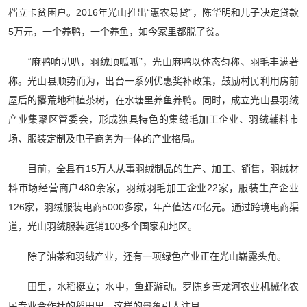
档立卡贫困户。2016年光山推出“惠农易贷”，陈华明和儿子决定贷款
5万元，一个养鸭，一个养鱼，如今家里都脱了贫。
“麻鸭响叭叭，羽绒顶呱呱”，光山麻鸭以体态匀称、羽毛丰满著
称。光山县顺势而为，出台一系列优惠奖补政策，鼓励村民利用房前
屋后的撂荒地种植茶树，在水塘里养鱼养鸭。同时，成立光山县羽绒
产业集聚区管委会，形成独具特色的集绒毛加工企业、羽绒辅料市
场、服装定制及电子商务为一体的产业格局。
目前，全县有15万人从事羽绒制品的生产、加工、销售，羽绒材
料市场经营商户480余家，羽绒羽毛加工企业22家，服装生产企业
126家，羽绒服装电商5000多家，年产值达70亿元。通过跨境电商渠
道，光山羽绒服装远销100多个国家和地区。
除了油茶和羽绒产业，还有一项绿色产业正在光山崭露头角。
田里，水稻挺立；水中，鱼虾游动。罗陈乡青龙河农业机械化农
民专业合作社的稻田里，这样的景象引人注目。