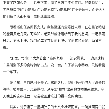
下雪了路怎么走……几天下来，脑子里装了不少东西。我渐渐明白，
老队员口中的“万能扎西”“万能索南”“万能扎巴”并不是绰号，而是因为
他们每个人都有着丰富的巡山经验。
眼看巡山任务即将完成，我甚至还有些意犹未尽，在心里暗暗期
盼能再多走几天。可谁知，老天爷就像是听到了我的念叨，一场暴雨
过后，河水上涨，我们的车子在过河时陷进了河底的淤泥，动弹不
得。
“别慌，常事！”大家看出了我的紧张，一边安慰我，一边迅速将
车里所剩不多的食物转移出去。没一会，车子被洪水吞噬，只能看见
一个车顶。
没了车，自然就回不去了。求助之后，我们便开始陷入了漫长的
等待。披星戴月，风餐露宿，从车里“抢救”出来的食物越来越少。今
天晚上的这顿挂面，是我被困后吃过的最丰盛的晚餐。
其实，对于饿了一星期肚子的七八个壮汉而言，一碗挂面两口就