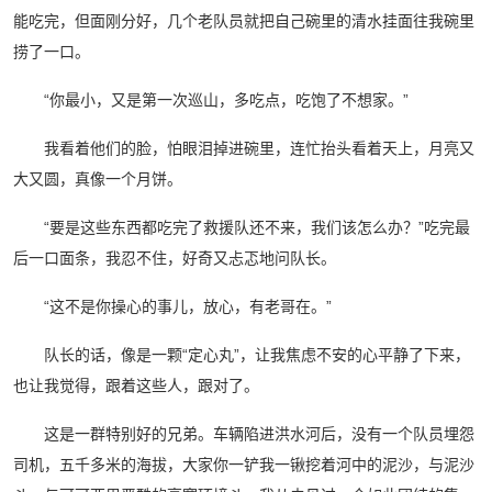
能吃完，但面刚分好，几个老队员就把自己碗里的清水挂面往我碗里
捞了一口。
“你最小，又是第一次巡山，多吃点，吃饱了不想家。”
我看着他们的脸，怕眼泪掉进碗里，连忙抬头看着天上，月亮又
大又圆，真像一个月饼。
“要是这些东西都吃完了救援队还不来，我们该怎么办？”吃完最
后一口面条，我忍不住，好奇又忐忑地问队长。
“这不是你操心的事儿，放心，有老哥在。”
队长的话，像是一颗“定心丸”，让我焦虑不安的心平静了下来，
也让我觉得，跟着这些人，跟对了。
这是一群特别好的兄弟。车辆陷进洪水河后，没有一个队员埋怨
司机，五千多米的海拔，大家你一铲我一锹挖着河中的泥沙，与泥沙