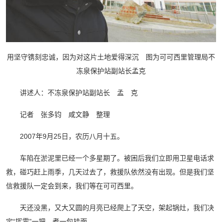
用坚守镌刻忠诚，因为对这片土地爱得深沉 图为可可西里管理局不
冻泉保护站副站长孟克
讲述人：不冻泉保护站副站长 孟 克
记者 张多钧 咸文静 整理
2007年9月25日，农历八月十五。
车陷在淤泥里已经一个多星期了。被困后我们立即用卫星电话求
救，碰巧赶上雨季，几天过去了，救援队依然没有出现。但是我们坚
信救援队一定会到来，我们等在可可西里。
天还没黑，又大又圆的月亮已经爬上了天空，架起锅灶，我们决
定“挥霍”一把，煮一包挂面。