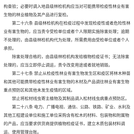
构查验；必要时调入地县级林检机构应当对可能携带检疫性林业有害
生物的林业植物及其产品进行复检。
第二十六条 县级林检机构在检疫过程中发现检疫性或者危险性林
业有害生物的，应当责令受检单位或者个人限期实施除害处理；逾期
不处理的，由县级林检机构代为处理，所需费用由受检单位或者个人
承担。
除害处理合格的，由县级林检机构发给植物检疫证书；无法除害
处理的，应当立即停止调运，责令改变用途或者就地销毁。
第二十七条 禁止从检疫性林业有害生物发生区和疫区将林木种苗
和其他可能携带检疫性林业有害生物的木材及产品调往林业有害生物
重点预防区和其他未发生疫情的区域。
禁止将松材线虫寄主植物及其制品调入松材线虫病重点预防区。
第二十八条 电力、广播电视、通信、公路、铁路、矿业、水利及
其他工程建设单位和施工单位采购含有松木的材料、包装物和附属物
的产品，应当要求供货商提供植物检疫证书，建立木质包装材料调
运、使用管理台账。