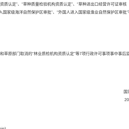
资质认定”、“草种质量检验机构资质认定”、“草种进出口经营许可证审核
进入国家级海洋自然保护区审批”、“外国人进入国家级渔业自然保护区审批
和草原部门取消的“林业质检机构资质认定”等7项行政许可事项事中事后
国
2
in)