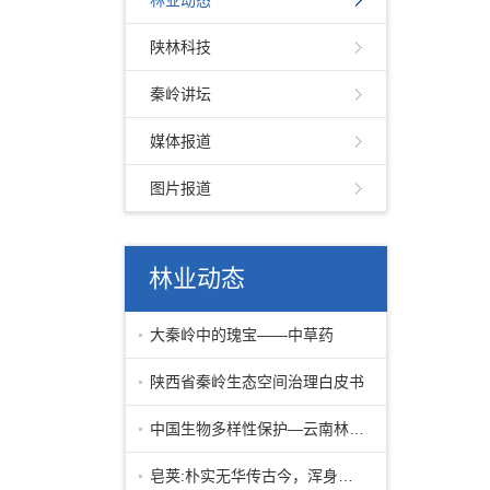
林业动态
陕林科技
秦岭讲坛
媒体报道
图片报道
林业动态
大秦岭中的瑰宝——中草药
陕西省秦岭生态空间治理白皮书
中国生物多样性保护—云南林业篇下
皂荚:朴实无华传古今，浑身皆宝惠林农