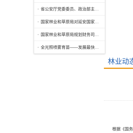
省公安厅党委委员、政治部主任公培明来
国家林业和草原局对延安国家储备林项目
国家林业和草原局规划财务司副司长马爱
全光照喷雾育苗——发展最快的先进育苗
林业动
根据《国务院关