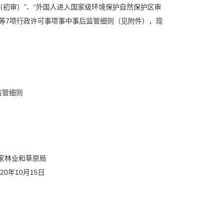
（初审）”、“外国人进入国家级环境保护自然保护区审
”等7项行政许可事项事中事后监管细则（见附件），现
监管细则
家林业和草原局
020年10月15日