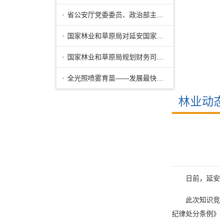
省公安厅党委委员、政治部主任公培明来
国家林业和草原局对延安国家储备林项目
国家林业和草原局规划财务司副司长马爱
全光照喷雾育苗——发展最快的先进育苗
林业动
日前，延安市
此次知识竞赛
纪律处分条例》