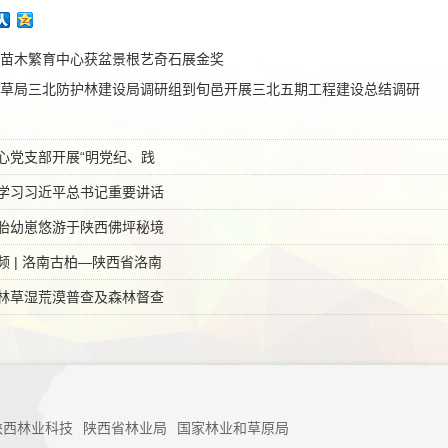
苗木繁育中心获盆景根艺奇石展金奖
草局三北防护林建设局调研组到旬邑开展三北五期工程建设总结调研
心党支部开展“明党纪、践
学习习近平总书记重要讲话
胎幼崽悠游于陕西佛坪秘境
 | 洛南古柏—陕西省洛南
林草湿荒漠普查及森林督查
陕西林业科技
陕西省林业局
国家林业和草原局