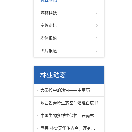
林业动态
陕林科技
秦岭讲坛
媒体报道
图片报道
林业动态
大秦岭中的瑰宝——中草药
陕西省秦岭生态空间治理白皮书
中国生物多样性保护—云南林业篇下
皂荚:朴实无华传古今，浑身皆宝惠林农