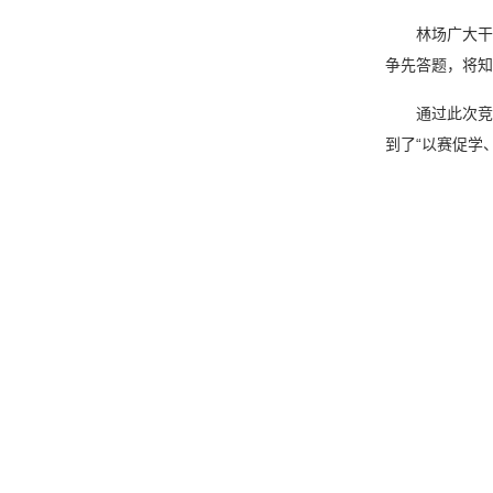
林场广大干部
争先答题，将知
通过此次竞赛
到了“以赛促学