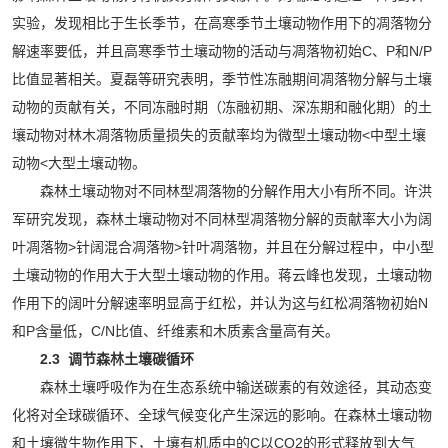
实验，发现相比于生长季节，在高寒季节土壤动物作用下的凋落物分
解速率要低，并且高寒季节土壤动物的活动与凋落物初始C、P和N/P
比值显著相关。夏磊等研究表明，季节性冻融期间凋落物分解与土壤
动物的贡献有关，不同冻融时期（冻融初期、深冻期和融化期）的土
壤动物对林木凋落物质量损失的贡献率均为微型土壤动物<中型土壤
动物<大型土壤动物。
森林土壤动物对不同林型凋落物的分解作用大小有所不同。许洪
军研究发现，森林土壤动物对不同林型凋落物分解的贡献率大小为阔
叶凋落物>针阔混合凋落物>针叶凋落物，并且在分解过程中，中小型
土壤动物的作用大于大型土壤动物的作用。蒋云峰也发现，土壤动物
作用下的阔叶分解速率明显高于红松，并认为这与红松凋落物初始N
和P含量低，C/N比值、纤维素和木质素含量高有关。
2.3 调节森林土壤碳循环
森林土壤呼吸作为在生态系统中输送碳素的有效途径，其动态变
化将对全球碳循环、全球气候变化产生深远的影响。在森林土壤动物
和土壤微生物作用下，土壤有机质中的C以CO2的形式释放到大气