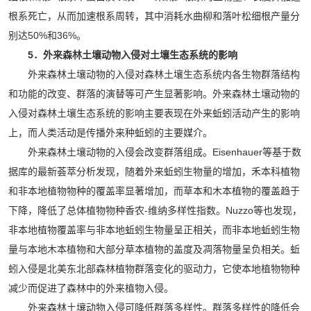
根系死亡，从而加速根系周转，其中消耗水曲柳和落叶松细根产量分
别达50%和36%。
5．外来森林土壤动物入侵对土壤生态系统的影响
外来森林土壤动物的入侵对森林土壤生态系统内各生物群落结构
和功能的改变、群落的演替等可产生显著影响。外来森林土壤动物的
入侵对森林土壤生态系统的影响主要表现在外来蚯蚓活动产生的影响
上，而人类活动是传播外来种蚯蚓的主要媒介。
外来森林土壤动物的入侵会改变群落组成。Eisenhauer等基于数
据库的最新荟萃分析发现，随着外来蚯蚓生物量的增加，禾本科植物
和非本地植物物种的覆盖率显著增加，而草本和木本植物的覆盖趋于
下降，降低了总体植物物种香农-维纳多样性指数。Nuzzo等也发现，
非本地植物覆盖率与非本地蚯蚓生物量呈正相关，而非本地蚯蚓生物
量与本地木本植物和大部分草本植物的盖度及凋落物量呈负相关。蚯
蚓入侵是北美东北部森林植物群落变化的驱动力，它使本地植物物种
减少而促进了森林中的外来植物入侵。
外来森林土壤动物入侵可降低群落多样性。群落多样性的降低会