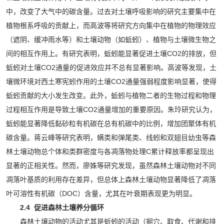
中，改变了大气中的碳含量。过去对土壤呼吸影响的研究主要集中在
植物根系呼吸的贡献上，而高波等将研究方向集中在植物的物理效应
（遮阴、缓冲雨水等）和土壤动物（如蚯蚓）、植物与土壤微生物之
间的相互作用上。有研究表明，蚯蚓能显著促进土壤CO2的排放，但
蚯蚓对土壤CO2通量的促进效应并不总有显著影响。高波等发现，土
壤微环境对西土寒宪蚓作用的土壤CO2通量强弱程度影响显著，使得
蚯蚓贡献的大小发生改变。此外，蚯蚓与植物二者的生物过程和物理
过程相互作用是导致土壤CO2通量增加的重要原因。朱玲研究认为，
蚯蚓能显著降低黏砂粒有机碳在总有机碳中的比例，增加团聚体有机
碳含量。蒋云峰等研究表明，螨类和弹尾类、线蚓和双翅目幼虫等森
林土壤动物总个体和类群密度与各凋落物处理C累计释放率都呈现出
显著的正相关性。然而，廖姝等研究发现，虽然森林土壤动物对不同
凋落叶基质的利用存在差异，但总体上森林土壤动物显著降低了凋落
叶可溶性有机碳（DOC）含量，尤其在叶衰期表现更为明显。
2.4 促进森林土壤养分循环
森林土壤动物的活动尤其是蚯蚓的活动（掘穴、取食、代谢和排