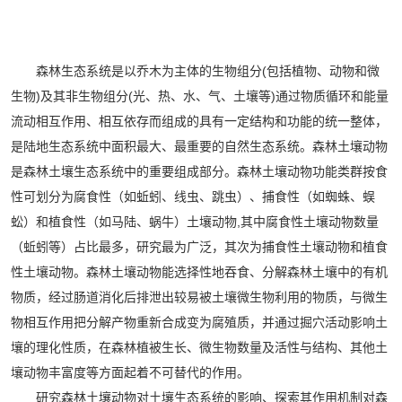
森林生态系统是以乔木为主体的生物组分(包括植物、动物和微
生物)及其非生物组分(光、热、水、气、土壤等)通过物质循环和能量
流动相互作用、相互依存而组成的具有一定结构和功能的统一整体，
是陆地生态系统中面积最大、最重要的自然生态系统。森林土壤动物
是森林土壤生态系统中的重要组成部分。森林土壤动物功能类群按食
性可划分为腐食性（如蚯蚓、线虫、跳虫）、捕食性（如蜘蛛、蜈
蚣）和植食性（如马陆、蜗牛）土壤动物,其中腐食性土壤动物数量
（蚯蚓等）占比最多，研究最为广泛，其次为捕食性土壤动物和植食
性土壤动物。森林土壤动物能选择性地吞食、分解森林土壤中的有机
物质，经过肠道消化后排泄出较易被土壤微生物利用的物质，与微生
物相互作用把分解产物重新合成变为腐殖质，并通过掘穴活动影响土
壤的理化性质，在森林植被生长、微生物数量及活性与结构、其他土
壤动物丰富度等方面起着不可替代的作用。
研究森林土壤动物对土壤生态系统的影响、探索其作用机制对森