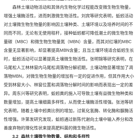
森林土壤动物活动和其体内生物化学过程能改变微生物生物量，
增强土壤酶活性，进而刺激微生物活性。刘宾等研究表明，蚯蚓活动
对土壤微生物生物量的影响因土壤种类、土壤环境以及培养时间的不
同而不同，无论有无使用秸秆，接种蚯蚓都可降低潮土的微生物生物
量碳（MBC）和微生物生物量氮（MBN）含量，而其对红壤的MBC
含量无显著影响，却显著提高MBN含量；且当土壤环境适合蚯蚓生长
时，蚯蚓活动可以显著提高土壤微生物活性。张明锦等研究表明，在
马尾松人工林林窗内马尾松凋落物分解初期，土壤动物显著增加了凋
落物MBN，对微生物生物量的增加有一定的促进作用，但其作用大小
受到林窗大小、林窗位置和凋落物分解时间的影响而表现出一定的差
异。周东兴等研究表明，蚯蚓粪的施入可导致土壤有益微生物种类和
数量增加，提高土壤细菌多样性，从而使土壤酶活性增强。张池等研
究表明，随着土壤中蚓粪比例的增加，过氧化氢酶、转化酶和脲酶活
性增强。许第发研究发现，蚯蚓通过新陈代谢向土壤中输入养分和改
善废弃物的理化性状来提高肥料菌的微生物活性。
3.2 森林土壤微生物数量、结构和多样性