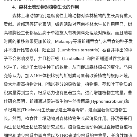
4．森林土壤动物对植物生长的作用
森林土壤动物特别是腐食性土壤动物对森林植物的生长具有重大
贡献。曾郁珉等研究表明，蚯蚓活动对西南桦林木生长作用明显，树
高和胸径生长都远远高于单独施入有机饲料处理及对照组，而且随着
时间的推移效果更加长效。Melampy等将蚯蚓吞食与未吞食的种子发
芽率进行比较表明，陆正蚓（Lumbricus terrestris）吞食并排出的种
子不会影响发芽，并且粉正蚓（L.rubellus）和陆正蚓通过吞食和消
化种子，减少了土壤中种子的数量，从而促进森林植被的变化。马丙
尧等认为，加入15%体积比例的蚯蚓粪可显著改善植物的根际环境，
极大地提高植物对N、P和K养分的吸收量，植物根、茎和叶干物质的
积累量得到提高，根系活力也有显著提高，进而增加植物生物量。曹
佳研究表明，蚯蚓通过促进微生物生丝微菌属(Hyphomicrobium)和
草根霉属(Thielavia)生长而促进土霉素降解，进而显著促进植物生
长。然而，植食性土壤动物对森林植物生长起消极作用。孙玥等采用
内生长法和土钻法实验研究发现，植食性土壤动物通过直接取食植物
细根和减少根系中蛋白质以及TNC来减少根系的生物量、长度并加速