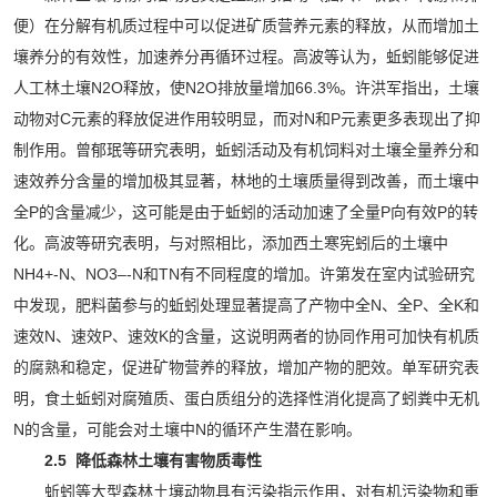
便）在分解有机质过程中可以促进矿质营养元素的释放，从而增加土
壤养分的有效性，加速养分再循环过程。高波等认为，蚯蚓能够促进
人工林土壤N2O释放，使N2O排放量增加66.3%。许洪军指出，土壤
动物对C元素的释放促进作用较明显，而对N和P元素更多表现出了抑
制作用。曾郁珉等研究表明，蚯蚓活动及有机饲料对土壤全量养分和
速效养分含量的增加极其显著，林地的土壤质量得到改善，而土壤中
全P的含量减少，这可能是由于蚯蚓的活动加速了全量P向有效P的转
化。高波等研究表明，与对照相比，添加西土寒宪蚓后的土壤中
NH4+-N、NO3–-N和TN有不同程度的增加。许第发在室内试验研究
中发现，肥料菌参与的蚯蚓处理显著提高了产物中全N、全P、全K和
速效N、速效P、速效K的含量，这说明两者的协同作用可加快有机质
的腐熟和稳定，促进矿物营养的释放，增加产物的肥效。单军研究表
明，食土蚯蚓对腐殖质、蛋白质组分的选择性消化提高了蚓粪中无机
N的含量，可能会对土壤中N的循环产生潜在影响。
2.5 降低森林土壤有害物质毒性
蚯蚓等大型森林土壤动物具有污染指示作用，对有机污染物和重