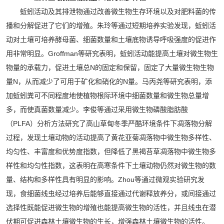
蚯蚓活动及其排泄物通过改善微生物生存环境以及对肥料菌的传
播和分解促进了它们的增殖。朱玲等通过短期培养实验发现，蚯蚓活
动对土壤可培养酵母菌、细菌数量和土壤底物诱导呼吸强度的促进作
用非常明显。Groffman等研究表明，蚯蚓活动能提高土壤对微生物生
物量的承载力，促进土壤总N的固定和保留，固定了大量微生物生物
量N，从而减少了可用于矿化和硝化的N量。马丙尧等研究表明，添
加蚯蚓粪可不同程度地使植物根际环境中细菌数量和微生物总量增
多，而使真菌数量减少。李俊等通过采用微生物磷酸脂肪酸
（PLFA）分析方法研究了高山草甸冬季严酷环境条件下凋落物分解
过程，发现土壤动物的活动提高了黄花亚菊凋落物中微生物多样性、
均匀性、丰富度和优势度指数，但降低了黑褐苔草凋落物中微生物多
样性和均匀性指数，这表明在高寒条件下土壤动物仍然对微生物的数
量、结构和多样性具有明显的影响。Zhou等通过微观实验研究发
现，食细菌线虫经过培养后能够直接通过代谢释放养分，或间接通过
选择性既能促进微生物的增殖也能提高微生物的活性，并且线虫在潜
伏期可促进森林土壤微生物的生长，增强森林土壤微生物的活性。