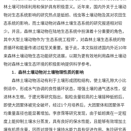
林土壤可持续利用和保护具有积极意义。近年来，国内外关于土壤动
物对生态系统影响的研究热点是蚯蚓、线虫等土壤动物及其对农田生
态系统的影响，而土壤动物对森林土壤生态系统的研究报道相对较
少。并且，森林土壤动物在陆地生态系统中扮演着十分重要的角色，
其中大型土壤动物作为“生态系统工程师”，对森林土壤生态系统的物
质循环和能量传递过程至关重要。鉴于此，本文拟综述国内外近10年
来森林土壤动物生态功能研究进展，以期为更有效地利用森林土壤动
物对森林土壤生态环境的积极影响提供科学参考。
1．森林土壤动物对土壤物理性质的影响
森林土壤动物活动有利于土壤形成团粒结构，使土壤孔隙大小比
例适中，形成水气协调的良性循环状态，增强土壤的通气透水性，促
进林木生根。于建光等研究指出，黏粒含量较高的土壤接种蚯蚓后，
即使大团聚体被完全破坏，经过1个月培养后，大团聚体和团聚体平
均重量直径也能显著增加。李彦霈等研究发现，由于蚯蚓粪在一定程
度上能抑制土壤水分蒸发，具有良好的保水性能，且能够有效增加土
壤有机质含量，因而对增强土壤持水能力具有促进作用。朱玲研究表