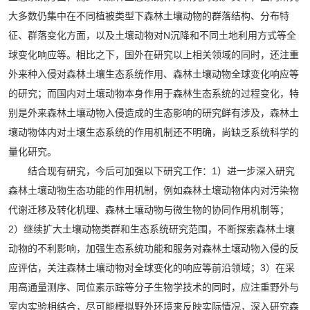
大多数仍集中在不同植被类型下森林土壤动物的群落结构、分布特
征、群落变化方面，以及土壤动物对N沉降和不同土地利用方式等全
球变化响应等。相比之下，国外在研究以上相关领域的同时，还注重
外来种入侵对森林土壤生态系统作用、森林土壤动物全球变化响应等
的研究；而国内对土壤动物本身作用于森林生态系统的过程变化，特
别是外来森林土壤动物入侵造成的生态影响的研究鲜有涉及，森林土
壤动物体内对土壤生态系统的作用机制还不明确，尚缺乏系统科学的
量化研究。
结合现有研究，今后可加强以下研究工作：1）进一步深入研究
森林土壤动物生态功能的作用机制，例如森林土壤动物体内对污染物
代谢迁移及转化机理、森林土壤动物与微生物的协同作用机制等；
2）继续扩大土壤动物类群和生态系统研究范围，不断探索森林土壤
动物的不利影响，加强生态系统功能和服务对森林土壤动物入侵的反
应评估，关注森林土壤动物对全球变化的响应等前沿领域；3）在采
用高通量测序、同位素示踪等分子生物学技术的同时，应注重野外与
室内实验相结合，尽可能模拟野外环境来反映实际情况，深入研究森