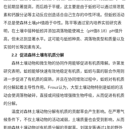
在前期显著提高，而后趋于平缓，这主要是由于蚯蚓可以通过排泄氮
素和钙腺分泌等主动反应创造适合自己生存的中性环境。但蚯蚓活动
不总是使森林土壤pH值趋于中性。陈平等通过室内培养实验研究表
明，在土壤中接种蚯蚓并添加凋落物能使褐土（pH值8.18）pH值升
高，但未达到显著水平。这可能与蚯蚓种类、凋落物类型和质量以及
实验时长等因素有关。
2.2 促进森林土壤有机质分解
森林土壤动物和微生物的协同作用能够促进有机质降解。许第发
研究表明，蚯蚓能够快速有效地稳定有机质，蚯蚓与菌的联合作用则
进一步促进了有机质的腐熟，并且在协同增效过程中，蚯蚓对有机质
的分解起着主导性作用。Frouz认为，大型土壤动物特别是蚯蚓的活
动会使凋落物破碎，直接或间接地增强微生物呼吸，从而促进有机质
的分解。
温度对森林土壤动物分解有机质的贡献率会产生影响。在严寒气
候条件下，不仅土壤动物的活动减弱，土壤质量也会受到影响，从而
影响森林土壤动物对有机质分解的贡献率。刘瑞龙等通过1年的野外