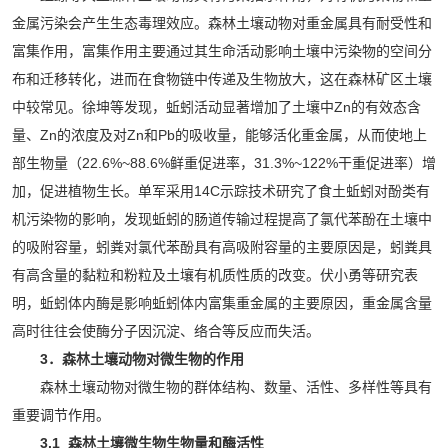
金属污染会产生生态毒理效应。森林土壤动物对重金属具有耐受性和
富集作用，富集作用主要通过其生命活动影响土壤中污染物的空间分
布和迁移转化，进而在食物链中传递及生物放大，这在森林矿区土壤
中较常见。徐坤等发现，蚯蚓活动显著增加了土壤中Zn的有效态含
量、Zn的浓度及对Zn和Pb的吸收量，能够活化重金属，从而使地上
部生物量（22.6%~88.6%鲜重促进率，31.3%~122%干重促进率）增
加，促进植物生长。单军采用14C示踪技术研究了食土蚯蚓对酚类有
机污染物的影响，发现蚯蚓的肠道传输过程提高了氯代苯酚在土壤中
的吸附容量，蚓粪对氯代苯酚具有高吸附容量的主要原因是，蚓粪具
有高含量的黏粒和粉粒及土壤有机质性质的改变。伏小勇等研究表
明，蚯蚓体内酶是影响蚯蚓体内富集重金属的主要原因，重金属含量
高时往往会使酶分子因沉淀、络合等反应而失活。
3．森林土壤动物对微生物的作用
森林土壤动物对微生物的群体结构、数量、活性、多样性等具有
重要调节作用。
3.1 森林土壤微生物生物量和酶活性