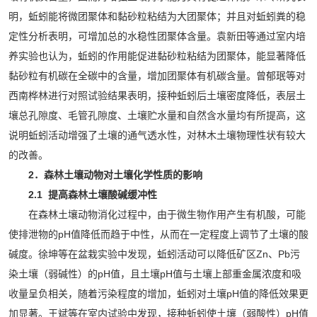
明，蚯蚓能将微团聚体和黏砂粒粘结为大团聚体；并且对蚯蚓粪的稳
定性分析表明，可增加总的水稳性团聚体含量。袁新田等通过室内培
养实验也认为，蚯蚓的作用能促进黏砂粒粘结为团聚体，能显著降低
黏砂粒有机碳在全碳中的含量，增加团聚体有机碳含量。曾郁珉等对
西南桦林进行对照试验结果表明，接种蚯蚓后土壤密度降低，表层土
壤总孔隙度、毛管孔隙度、土壤贮水量和自然含水量均有所提高，这
说明蚯蚓活动增强了土壤的通气透水性，对林木土壤物理性状有较大
的改善。
2．森林土壤动物对土壤化学性质的影响
2.1 提高森林土壤酸碱缓冲性
在森林土壤动物消化过程中，由于微生物作用产生有机酸，可能
使排泄物的pH值降低而趋于中性，从而在一定程度上调节了土壤的酸
碱度。徐坤等在盆栽实验中发现，蚯蚓活动可以降低矿区Zn、Pb污
染土壤（弱碱性）的pH值，且土壤pH值与土壤上部重金属浓度和吸
收量呈负相关，随着污染程度的增加，蚯蚓对土壤pH值的降低效果更
加显著。王斌等在室内试验中发现，接种蚯蚓使土壤（弱酸性）pH值