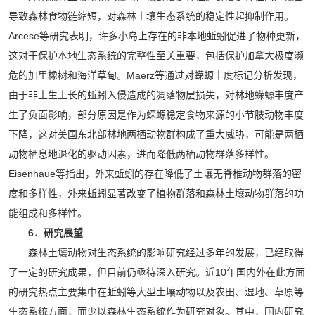
导致森林食物链缩短，对森林土壤生态系统的稳定性起抑制作用。
Arcese等研究表明，许多小岛上存在的非本地蚯蚓促进了物种更新，
这对于保护本地生态系统的完整性至关重要，包括保护加拿大极度濒
危的加里橡树和海洋草甸。Maerz等通过对蝾螈丰度标记分析发现，
由于非土生土长的蚯蚓入侵造成的凋落物层损失，对林地蝾螈丰度产
生了负面影响，部分原因是作为蝾螈稳定食物来源的小节肢动物丰度
下降，这对美国东北部林地两栖动物群构成了重大威胁，可能是两栖
动物栖息地退化的驱动因素，进而降低两栖动物群落多样性。
Eisenhaue等指出，外来蚯蚓的存在降低了土壤无脊椎动物群落的密
度和多样性，外来蚯蚓显著改变了植物群落和森林土壤动物群落的功
能组成和多样性。
6．研究展望
森林土壤动物对生态系统的影响研究经过多年的发展，已经取得
了一定的研究成果，但目前仍亟待深入研究。近10年国内外在此方面
的研究热点主要集中在蚯蚓等大型土壤动物以及农田、湿地、草原等
生态系统方面，而少以森林生态系统作为研究对象。其中，国内研究