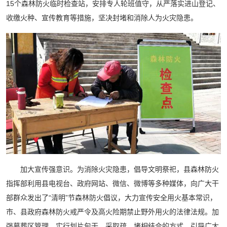
15个森林防火临时检查站，安排专人轮班值守，从严落实进山登记、
收缴火种、宣传教育等措施，坚决封堵和消除人为火灾隐患。
加大宣传强意识。为消除火灾隐患，倡导文明祭祀，县森林防火
指挥部利用县电视台、政府网站、微信、微博等多种媒体，向广大干
部群众发出了“清明”节森林防火倡议，大力宣传安全用火基本常识，
市、县政府森林防火戒严令及高火险期禁止野外用火的法律法规。加
强墓葬区管理，实行划片包干，采取疏、堵相结合的方式，引导广大