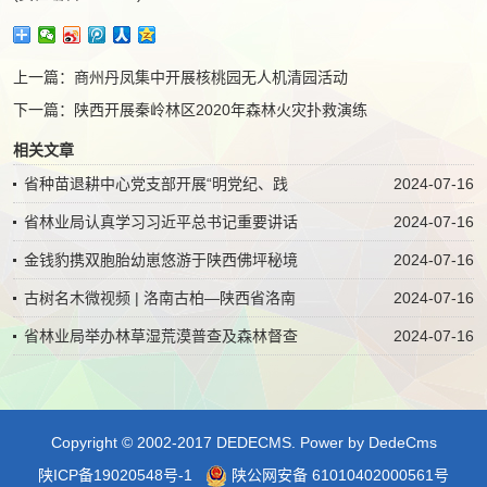
上一篇：
商州丹凤集中开展核桃园无人机清园活动
下一篇：
陕西开展秦岭林区2020年森林火灾扑救演练
相关文章
省种苗退耕中心党支部开展“明党纪、践
2024-07-16
省林业局认真学习习近平总书记重要讲话
2024-07-16
金钱豹携双胞胎幼崽悠游于陕西佛坪秘境
2024-07-16
古树名木微视频 | 洛南古柏—陕西省洛南
2024-07-16
省林业局举办林草湿荒漠普查及森林督查
2024-07-16
Copyright © 2002-2017 DEDECMS.
Power by DedeCms
陕ICP备19020548号-1
陕公网安备 61010402000561号