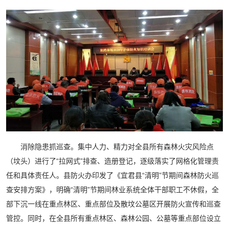
消除隐患抓巡查。集中人力、精力对全县所有森林火灾风险点
（坟头）进行了“拉网式”排查、造册登记，逐级落实了网格化管理责
任和具体责任人。县防火办印发了《宜君县“清明”节期间森林防火巡
查安排方案》，明确“清明”节期间林业系统全体干部职工不休假，全
部下沉一线在重点林区、重点部位及散坟公墓区开展防火宣传和巡查
管控。同时，在全县所有重点林区、森林公园、公墓等重点部位设立