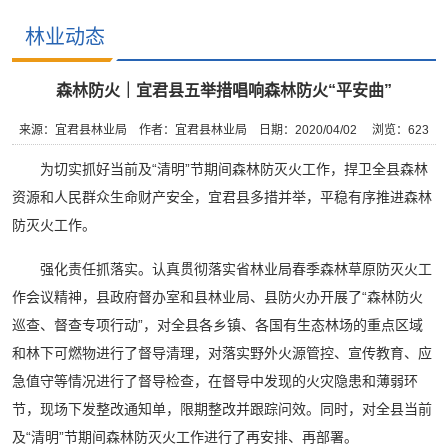
林业动态
森林防火｜宜君县五举措唱响森林防火“平安曲”
来源：宜君县林业局
作者：宜君县林业局
日期：2020/04/02
浏览：
623
为切实抓好当前及“清明”节期间森林防灭火工作，捍卫全县森林
资源和人民群众生命财产安全，宜君县多措并举，平稳有序推进森林
防灭火工作。
强化责任抓落实。认真贯彻落实省林业局春季森林草原防灭火工
作会议精神，县政府督办室和县林业局、县防火办开展了“森林防火
巡查、督查专项行动”，对全县各乡镇、各国有生态林场的重点区域
和林下可燃物进行了督导清理，对落实野外火源管控、宣传教育、应
急值守等情况进行了督导检查，在督导中发现的火灾隐患和薄弱环
节，现场下发整改通知单，限期整改并跟踪问效。同时，对全县当前
及“清明”节期间森林防灭火工作进行了再安排、再部署。