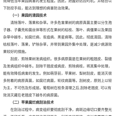
效降低当年果园病害的发生程度。因此，把握好防控时机，并结合以
下防控手段，能达到理想的病害防治效果。
（一）果园的清园技术
清除落叶、落果和杂草。许多危害果树的病原真菌主要以分生孢
子器、子囊壳和菌丝体等形式在果树的枯枝、落叶、病僵果以及果园
杂草中越冬，如腐烂病、炭疽病、黑星病等。因此，彻底清园，清除
枯枝落叶、落果，铲除杂草，并带到果园外集中处理，是减少病源效
果较好的措施。
刮皮、剪除果树发病组织。很多病原菌是在果树的粗翘皮、裂缝
及发病组织中越冬。刮除干翘皮或病皮、剪除病枝，将其集中处理，
能有效降低病害的发生。例如萌芽前，苹果树、梨树刮皮，能消灭很
多附着的病原真菌，如腐烂病菌，轮纹病菌等。刮树皮，原则上以轻
为主，不可伤及形成层。葡萄树在枝条清理之后,刮除老翘皮, 可以有
效消灭藏在老翘皮下越冬的病原菌。
（二）苹果腐烂病刮治技术
在刮治过程中，病变组织要彻底刮干净，病斑边缘切口要齐整光