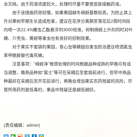
全灭除。由于药液浓度较大，处理时尽量不要使皮肤接触药液。
由于该措施药效较慢，如果果园越冬绵蚜基数较高，为防止其上
升对果树早期生长造成危害，建议在花序分离期至落花后2周时间段
内喷一次22.4%螺虫乙酯悬浮剂3000倍液，抑制绵蚜上升的同时对叶
螨、介壳虫、黄蚜等害虫也有良好的控制效果。
对于果实不套袋的果园，食心虫等鳞翅目害虫防治建议喷洒氯虫
苯甲酰胺替代毒死蜱。
注意事项：“绵蚜净”根颈处理的时间根据品种成熟的早晚可有适
当调整，晚熟品种如“富士”等可在采摘后至套袋前进行，但早中熟品
种最好在采摘后至开花前进行，再晚会增加果实农药残留的风险，尽
管所用药剂是低毒的，果品中残留还是越低越好。
(责任编辑：admin)