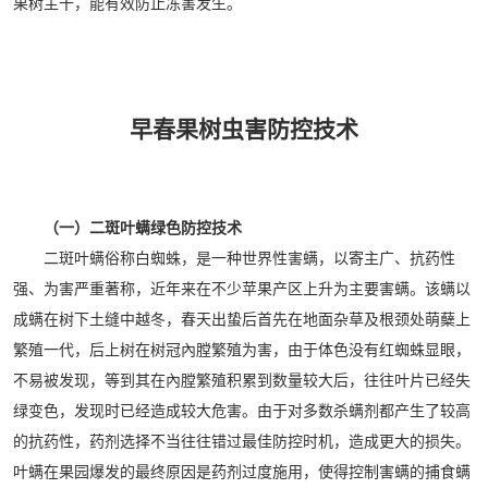
果树主干，能有效防止冻害发生。
早春果树虫害防控技术
（一）二斑叶螨绿色防控技术
二斑叶螨俗称白蜘蛛，是一种世界性害螨，以寄主广、抗药性
强、为害严重著称，近年来在不少苹果产区上升为主要害螨。该螨以
成螨在树下土缝中越冬，春天出蛰后首先在地面杂草及根颈处萌蘖上
繁殖一代，后上树在树冠內膛繁殖为害，由于体色没有红蜘蛛显眼，
不易被发现，等到其在內膛繁殖积累到数量较大后，往往叶片已经失
绿变色，发现时已经造成较大危害。由于对多数杀螨剂都产生了较高
的抗药性，药剂选择不当往往错过最佳防控时机，造成更大的损失。
叶螨在果园爆发的最终原因是药剂过度施用，使得控制害螨的捕食螨