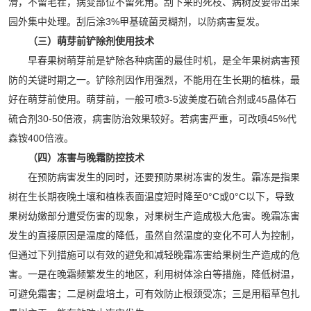
滑，不留毛茬，病变部位不留死角。刮下来的死枝、病树皮要带出果
园外集中处理。刮后涂3%甲基硫菌灵糊剂，以防病害复发。
（三）萌芽前铲除剂使用技术
早春果树萌芽前是铲除各种病菌的最佳时机，是全年果树病害预
防的关键时期之一。铲除剂因作用强烈，不能用在生长期的植株，最
好在萌芽前使用。萌芽前，一般可喷3-5波美度石硫合剂或45晶体石
硫合剂30-50倍液，病害防治效果较好。若病害严重，可改喷45%代
森铵400倍液。
（四）冻害与晚霜防控技术
在预防病害发生的同时，还要预防果树冻害的发生。霜冻是指果
树在生长期夜晚土壤和植株表面温度短时降至0°C或0°C以下，导致
果树幼嫩部分遭受伤害的现象，对果树生产造成极大危害。晚霜冻害
发生的直接原因是温度的降低，虽然自然温度的变化不可人为控制，
但通过下列措施可以有效的避免和减轻晚霜冻害给果树生产造成的危
害。一是在晚霜频繁发生的地区，利用树体涂白等措施，降低树温，
可避免霜害；二是树盘培土，可有效防止根颈受冻；三是用稻草包扎