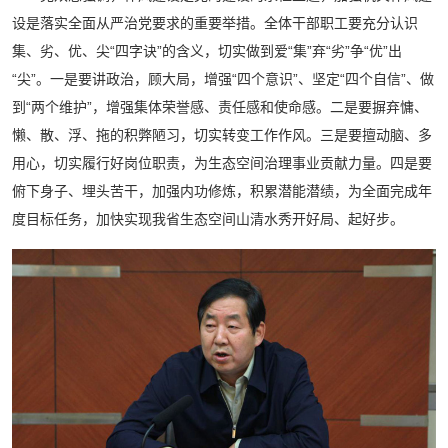
设是落实全面从严治党要求的重要举措。全体干部职工要充分认识
集、劣、优、尖“四字诀”的含义，切实做到爱“集”弃“劣”争“优”出
“尖”。一是要讲政治，顾大局，增强“四个意识”、坚定“四个自信”、做
到“两个维护”，增强集体荣誉感、责任感和使命感。二是要摒弃慵、
懒、散、浮、拖的积弊陋习，切实转变工作作风。三是要擅动脑、多
用心，切实履行好岗位职责，为生态空间治理事业贡献力量。四是要
俯下身子、埋头苦干，加强内功修炼，积累潜能潜绩，为全面完成年
度目标任务，加快实现我省生态空间山清水秀开好局、起好步。