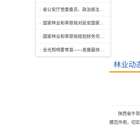
省公安厅党委委员、政治部主任公培明来
国家林业和草原局对延安国家储备林项目
国家林业和草原局规划财务司副司长马爱
全光照喷雾育苗——发展最快的先进育苗
林业动
陕西省牛背梁
模范作用，切实