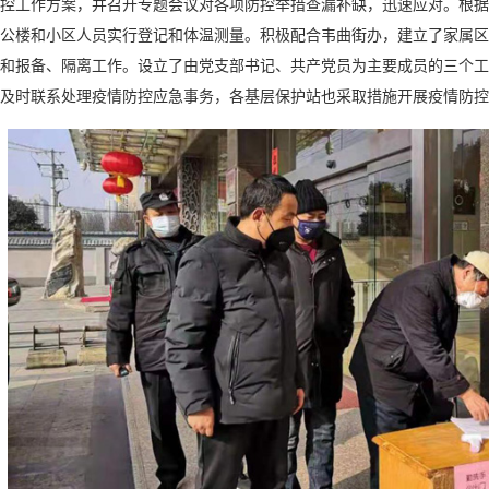
控工作方案，并召开专题会议对各项防控举措查漏补缺，迅速应对。根据
公楼和小区人员实行登记和体温测量。积极配合韦曲街办，建立了家属区
和报备、隔离工作。设立了由党支部书记、共产党员为主要成员的三个工
及时联系处理疫情防控应急事务，各基层保护站也采取措施开展疫情防控