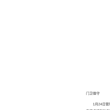
门卫值守
1月24日管