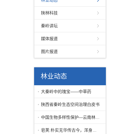
林业动态
陕林科技
秦岭讲坛
媒体报道
图片报道
林业动态
大秦岭中的瑰宝——中草药
陕西省秦岭生态空间治理白皮书
中国生物多样性保护—云南林业篇下
皂荚:朴实无华传古今，浑身皆宝惠林农