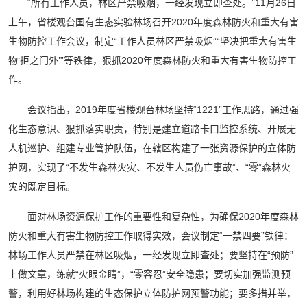
“所有工作人员，林区严禁吸烟，一经发现立即查处。”11月26日
上午，省楼观台国有生态实验林场召开2020年度森林防火和重大有害
生物防控工作会议，制定“工作人员林区严禁吸烟”“坚决把重大有害生
物‘拒之门外’”等铁律，狠抓2020年度森林防火和重大有害生物防控工
作。
会议指出，2019年度省楼观台林场坚持“1221”工作思路，通过强
化生态意识、狠抓落实职责，特别是建立道路卡口监控系统、开展无
人机巡护、组建专业管护队伍，在辖区构建了一张资源保护的立体防
护网，实现了“不发生森林火灾、不发生人员伤亡事故”、“零”森林火
灾的既定目标。
面对林场资源保护工作的重要性和复杂性，为确保2020年度森林
防火和重大有害生物防控工作取得实效，会议制定“一禁四要”铁律：
林场工作人员严禁在林区吸烟，一经发现立即查处；要坚持在“预防”
上做文章，练就“火眼金睛”，“零容忍”安全隐患；要切实加强监测预
警，利用好林场构建的生态保护立体防护网预警功能；要多措并举，