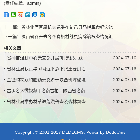
(责任编辑：admin)
上一篇：
省林业厅直属机关党委在旬邑县马栏革命纪念馆
下一篇：
陕西省召开去冬今春松材线虫病除治核查情况汇
相关文章
省种苗退耕中心党支部开展“明党纪、践
2024-07-16
省林业局认真学习习近平总书记重要讲话
2024-07-16
金钱豹携双胞胎幼崽悠游于陕西佛坪秘境
2024-07-16
古树名木微视频 | 洛南古柏—陕西省洛南
2024-07-16
省林业局举办林草湿荒漠普查及森林督查
2024-07-16
Copyright © 2002-2017 DEDECMS.
Power by DedeCms