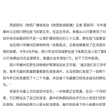
西部网讯（陕西广播电视台《陕西新闻联播》记者 郭刚华）今年
秦岭以北铜川野化放飞的第五年，在这五年间，朱鹮从14只繁育到了6
动半径也由最初的不足一公里扩展到现在的三十公里，野化放飞成果显
站在铜川市耀州区柳林林场一处制高点，记者依稀看到了在河道中
翔的朱鹮。今年3月开始，铜川市沮河流域野化放飞朱鹮又进入到了繁
23只朱鹮幼鸟在这里降生，数量比去年增加7只，创下了历年新高。
铜川市耀州区野生动物保护管理站站长王华强：“通过我们近几年
测，每年鸟巢的筑巢数量都是在逐渐递升，从当初我们发现了一到两个
到今年已经发展到了十二个鸟巢，并且每个鸟巢都已经完全成功的孵化
鸟。”
安装在鸟巢上方的监控中显示，一对朱鹮正在筑巢，在近一个月的
里，它们孵化出了自己的宝宝，巢中的朱鹮妈妈似乎已为小宝宝们找到
的食物，持续地给两只小家伙轮流喂食。躲在妈妈身下的小朱鹮也非常