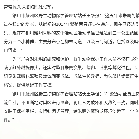
常常探头探脑的四处张望。
铜川市耀州区野生动物保护管理站站长王华强：“这五年来朱鹮的
量在稳定的增长，从最初的2014年繁殖两只逐步在递升，现在已经达到
只，现在在铜川耀州朱鹮的这个活动区活动半径已经达到三十公里范围
分为三个小种群，主要分布点在柳林河道，以及玉门河道，包括以及咱
山河道。”
为了加强对朱鹮的研究和保护，野生动物保护工作人员不仅在野外
装了红外线摄像头，还实时监测朱鹮换巢、翻卵、卧巢等孵化过程，认
记录朱鹮孵化繁殖及幼体到亚成体、成体生长数据，为朱鹮持续繁衍生
档案，提供基础工作支撑。
铜川市耀州区野生动物保护管理站站长王华强：“在繁殖期全员上
流作业，不间断地对巢区进行巡查，防止人为破坏和天敌的干扰，同时
安装了保护围栏，实行封闭式管理，给朱鹮的繁殖期环境创造了一个良
件。”