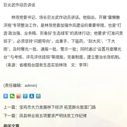
巨炎武作动员讲话
林场党委书记、场长巨炎武作动员讲话。他指出，开展“庸懒散
浮拖”专项整治工作，是林场党委加强作风建设的重要举措，也是“打
造‘政治强、业务精、形象好’生态绿军”的具体行动；他要求“打准问责
班子”，必须坚持“问题导向”，出重手、下猛药，“刮大风”、“下大
雨”，及时曝光一批、通报一批、警示一批；同时通过“设置月度曝光
台”“与考核、评先评优挂钩”等措施，完善制度，建立整治长效机制。
（来源：省楼观台国有生态实验林场 文：李萍）
(责任编辑：admin)
上一篇：
宝鸡市大力发展林下经济 拓宽群众致富门路
下一篇：
凤县林业局五项要求严明扶贫工作纪律
相关文章