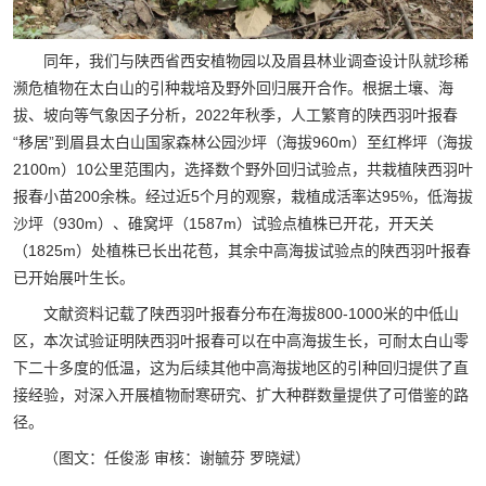
同年，我们与陕西省西安植物园以及眉县林业调查设计队就珍稀
濒危植物在太白山的引种栽培及野外回归展开合作。根据土壤、海
拔、坡向等气象因子分析，2022年秋季，人工繁育的陕西羽叶报春
“移居”到眉县太白山国家森林公园沙坪（海拔960m）至红桦坪（海拔
2100m）10公里范围内，选择数个野外回归试验点，共栽植陕西羽叶
报春小苗200余株。经过近5个月的观察，栽植成活率达95%，低海拔
沙坪（930m）、碓窝坪（1587m）试验点植株已开花，开天关
（1825m）处植株已长出花苞，其余中高海拔试验点的陕西羽叶报春
已开始展叶生长。
文献资料记载了陕西羽叶报春分布在海拔800-1000米的中低山
区，本次试验证明陕西羽叶报春可以在中高海拔生长，可耐太白山零
下二十多度的低温，这为后续其他中高海拔地区的引种回归提供了直
接经验，对深入开展植物耐寒研究、扩大种群数量提供了可借鉴的路
径。
（图文：任俊澎 审核：谢毓芬 罗晓斌）