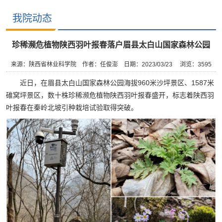
我院动态
珍稀濒危植物陕西羽叶报春落户眉县太白山国家森林公园
来源：陕西省林业科学院
作者：任俊澎
日期：2023/03/23
浏览：
3595
近日，在眉县太白山国家森林公园海拔960米沙坪景区、1587米
碓窝坪景区，数十株珍稀濒危植物陕西羽叶报春盛开，标志着陕西羽
叶报春在秦岭北坡引种栽培试验取得突破。